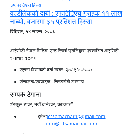
वर्ल्डलिंकको दाबी : एफटिटिएच ग्राहक ११ लाख
नाघ्यो, बजारमा ३५ प्रतिशत हिस्सा
बिहिबार, १४ साउन, २०८३
आईसीटी नेपाल मिडिया एण्ड रिसर्च प्रालिद्वारा प्रकाशित आइसिटी
समाचार डटकम
सूचना विभागको दर्ता नम्बर:
२०८९/०७७-७८
संचालक/सम्पादक :
चिरञ्जीवी लम्साल
सम्पर्क ठेगाना
शंखमुल टावर, नयाँ बानेश्वर, काठमाडौं
ईमेल:
ictsamachar1@gmail.com
info@ictsamachar.com