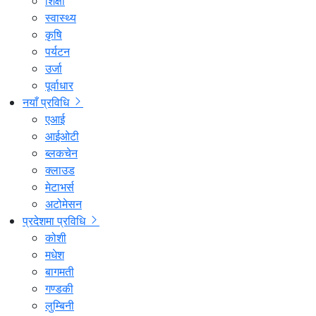
शिक्षा
स्वास्थ्य
कृषि
पर्यटन
उर्जा
पूर्वाधार
नयाँ प्रविधि
एआई
आईओटी
ब्लकचेन
क्लाउड
मेटाभर्स
अटोमेसन
प्रदेशमा प्रविधि
कोशी
मधेश
बागमती
गण्डकी
लुम्बिनी