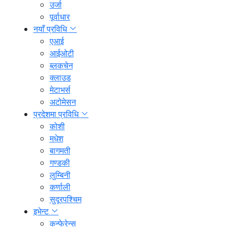
उर्जा
पूर्वाधार
नयाँ प्रविधि
एआई
आईओटी
ब्लकचेन
क्लाउड
मेटाभर्स
अटोमेसन
प्रदेशमा प्रविधि
कोशी
मधेश
बागमती
गण्डकी
लुम्बिनी
कर्णाली
सुदूरपश्चिम
इभेन्ट
कन्फेरेन्स