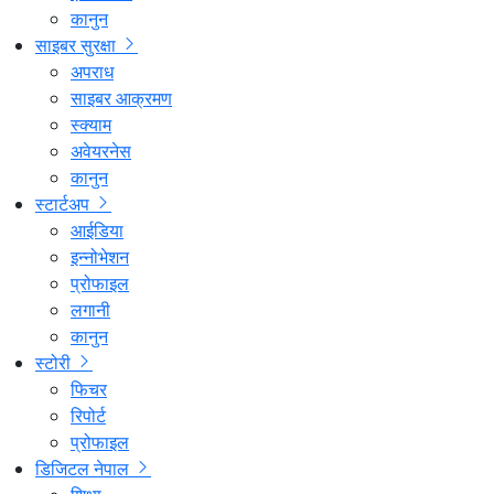
कानुन
साइबर सुरक्षा
अपराध
साइबर आक्रमण
स्क्याम
अवेयरनेस
कानुन
स्टार्टअप
आईडिया
इन्नोभेशन
प्रोफाइल
लगानी
कानुन
स्टोरी
फिचर
रिपोर्ट
प्रोफाइल
डिजिटल नेपाल