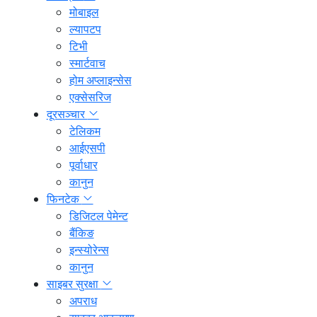
मोबाइल
ल्यापटप
टिभी
स्मार्टवाच
होम अप्लाइन्सेस
एक्सेसरिज
दूरसञ्चार
टेलिकम
आईएसपी
पूर्वाधार
कानुन
फिनटेक
डिजिटल पेमेन्ट
बैंकिङ
इन्स्योरेन्स
कानुन
साइबर सुरक्षा
अपराध