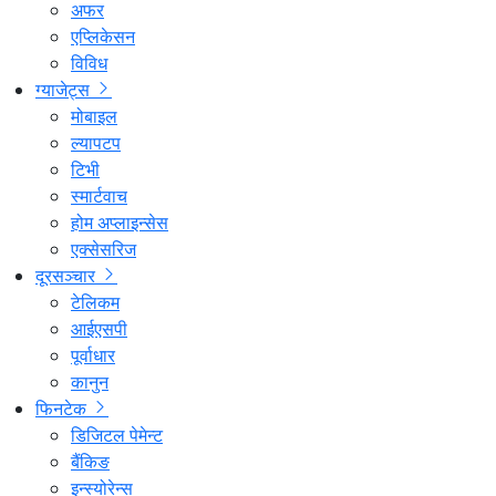
अफर
एप्लिकेसन
विविध
ग्याजेट्स
मोबाइल
ल्यापटप
टिभी
स्मार्टवाच
होम अप्लाइन्सेस
एक्सेसरिज
दूरसञ्चार
टेलिकम
आईएसपी
पूर्वाधार
कानुन
फिनटेक
डिजिटल पेमेन्ट
बैंकिङ
इन्स्योरेन्स