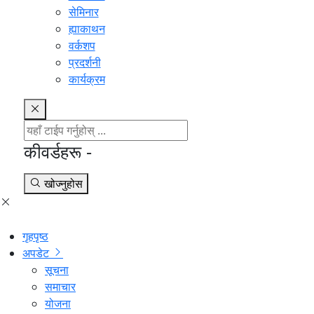
सेमिनार
ह्याकाथन
वर्कशप
प्रदर्शनी
कार्यक्रम
कीवर्डहरू -
खोज्नुहोस
गृहपृष्ठ
अपडेट
सूचना
समाचार
योजना