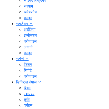
साइबर आक्रमण
स्क्याम
अवेयरनेस
कानुन
स्टार्टअप
आईडिया
इन्नोभेशन
प्रोफाइल
लगानी
कानुन
स्टोरी
फिचर
रिपोर्ट
प्रोफाइल
डिजिटल नेपाल
शिक्षा
स्वास्थ्य
कृषि
पर्यटन