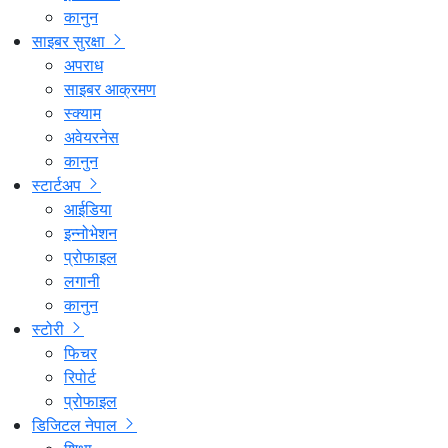
कानुन
साइबर सुरक्षा
अपराध
साइबर आक्रमण
स्क्याम
अवेयरनेस
कानुन
स्टार्टअप
आईडिया
इन्नोभेशन
प्रोफाइल
लगानी
कानुन
स्टोरी
फिचर
रिपोर्ट
प्रोफाइल
डिजिटल नेपाल