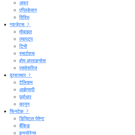
अफर
एप्लिकेसन
विविध
ग्याजेट्स
मोबाइल
ल्यापटप
टिभी
स्मार्टवाच
होम अप्लाइन्सेस
एक्सेसरिज
दूरसञ्चार
टेलिकम
आईएसपी
पूर्वाधार
कानुन
फिनटेक
डिजिटल पेमेन्ट
बैंकिङ
इन्स्योरेन्स