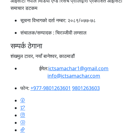
आईसीटी नेपाल मिडिया एण्ड रिसर्च प्रालिद्वारा प्रकाशित आइसिटी
समाचार डटकम
सूचना विभागको दर्ता नम्बर:
२०८९/०७७-७८
संचालक/सम्पादक :
चिरञ्जीवी लम्साल
सम्पर्क ठेगाना
शंखमुल टावर, नयाँ बानेश्वर, काठमाडौं
ईमेल:
ictsamachar1@gmail.com
info@ictsamachar.com
फोन:
+977-9801263601
9801263603