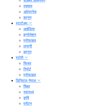
साइबर आक्रमण
स्क्याम
अवेयरनेस
कानुन
स्टार्टअप
आईडिया
इन्नोभेशन
प्रोफाइल
लगानी
कानुन
स्टोरी
फिचर
रिपोर्ट
प्रोफाइल
डिजिटल नेपाल
शिक्षा
स्वास्थ्य
कृषि
पर्यटन