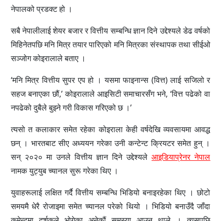
नेपालको प्रडक्ट हो ।
सबै नेपालीलाई शेयर बजार र वित्तीय सम्बन्धि ज्ञान दिने उद्देश्यले डेढ वर्षको
मिहिनेतपछि मनि मित्र तयार पारिएको मनि मित्रका संस्थापक तथा सीईओ
सञ्जोग कोइरालाले बताए ।
‘मनि मित्र वित्तीय सुपर एप हो । यसमा फाइनान्स (वित्त) लाई सजिलो र
सहज बनाएका छौं,’ कोइरालाले आइसिटी समाचारसँग भने, ‘वित्त पढेको वा
नपढेको दुबैले बुझ्ने गरी विकास गरिएको छ ।’
त्यसो त कलाकार समेत रहेका कोइराला केही वर्षदेखि व्यवसायमा आवद्ध
छन् । भारतबाट सीए अध्ययन गरेका उनी कन्टेन्ट क्रियटर समेत हुन् ।
सन् २०२० मा उनले वित्तीय ज्ञान दिने उद्देश्यले
आइडियाप्रेनर नेपाल
नामक युट्युब च्यानल सुरू गरेका थिए ।
युवाहरूलाई लक्षित गर्दै वित्तीय सम्बन्धि भिडियो बनाइरहेका थिए । छोटो
समयमै धेरै रोजाइमा समेत च्यानल परेको थियो । भिडियो बनाउँदै जाँदा
कमेन्टमा दर्शकले भोगेका अनेकौं समस्या आउन थाले । त्यसपछि