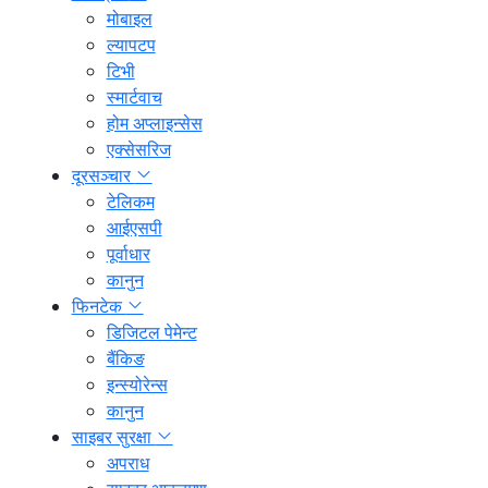
मोबाइल
ल्यापटप
टिभी
स्मार्टवाच
होम अप्लाइन्सेस
एक्सेसरिज
दूरसञ्चार
टेलिकम
आईएसपी
पूर्वाधार
कानुन
फिनटेक
डिजिटल पेमेन्ट
बैंकिङ
इन्स्योरेन्स
कानुन
साइबर सुरक्षा
अपराध