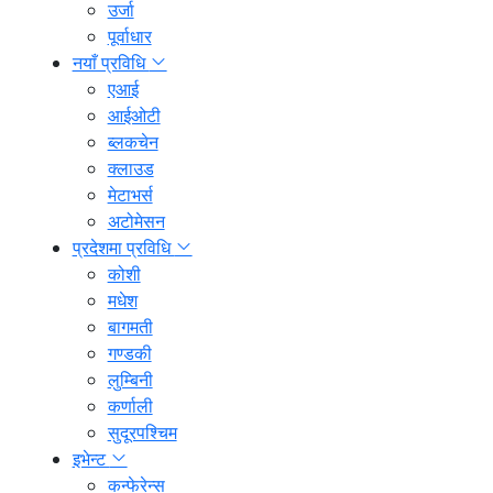
उर्जा
पूर्वाधार
नयाँ प्रविधि
एआई
आईओटी
ब्लकचेन
क्लाउड
मेटाभर्स
अटोमेसन
प्रदेशमा प्रविधि
कोशी
मधेश
बागमती
गण्डकी
लुम्बिनी
कर्णाली
सुदूरपश्चिम
इभेन्ट
कन्फेरेन्स