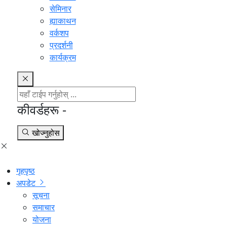
सेमिनार
ह्याकाथन
वर्कशप
प्रदर्शनी
कार्यक्रम
कीवर्डहरू -
खोज्नुहोस
गृहपृष्ठ
अपडेट
सूचना
समाचार
योजना