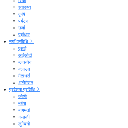
शिक्षा
स्वास्थ्य
कृषि
पर्यटन
उर्जा
पूर्वाधार
नयाँ प्रविधि
एआई
आईओटी
ब्लकचेन
क्लाउड
मेटाभर्स
अटोमेसन
प्रदेशमा प्रविधि
कोशी
मधेश
बागमती
गण्डकी
लुम्बिनी