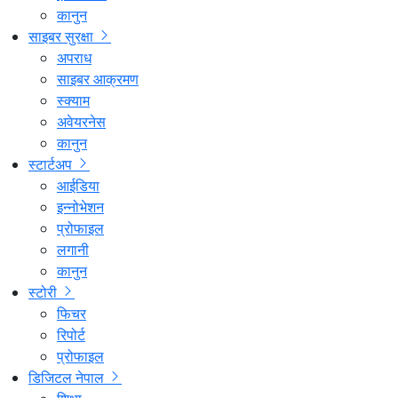
कानुन
साइबर सुरक्षा
अपराध
साइबर आक्रमण
स्क्याम
अवेयरनेस
कानुन
स्टार्टअप
आईडिया
इन्नोभेशन
प्रोफाइल
लगानी
कानुन
स्टोरी
फिचर
रिपोर्ट
प्रोफाइल
डिजिटल नेपाल