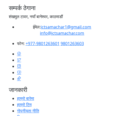
सम्पर्क ठेगाना
शंखमुल टावर, नयाँ बानेश्वर, काठमाडौं
ईमेल:
ictsamachar1@gmail.com
info@ictsamachar.com
फोन:
+977-9801263601
9801263603
जानकारी
हाम्रो बारेमा
हाम्रो टिम
गोपनीयता नीति