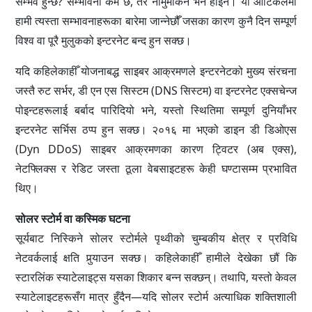
सम्भव हुन्छ? सम्भावना कम छ, तर नामुमकिन भने होइन। यो आर्टिकलमा
हामी त्यस्ता सम्भावनाहरूका बारेमा जान्नेछौँ जसका कारण कुनै दिन सम्पूर्ण
विश्व वा पूरै मुलुकको इन्टरनेट बन्द हुन सक्छ।
यदि कहिलेकाहीँ योजनाबद्ध साइबर आक्रमणले इन्टरनेटको मुख्य संरचना
जस्तै रुट सर्भर, डी एन एस सिस्टम (DNS सिस्टम) वा इन्टरनेट एक्सचेन्ज
पोइन्टहरूलाई बर्बाद पारिदियो भने, यस्तो स्थितिमा सम्पूर्ण दुनियाँभर
इन्टरनेट सर्भिस ठप्प हुन सक्छ। २०१६ मा भएको डाइन डी डिओएस
(Dyn DDoS) साइबर आक्रमणका कारण ट्विटर (अब एक्स),
नेटफ्लिक्स र रेडिट जस्ता ठूला वेबसाइटहरू केही घण्टासम्म प्रभावित
थिए।
सोलर स्टोर्म वा कस्मिक घटना
सूर्यबाट निस्किने सोलर स्टोर्मले पृथ्वीको चुम्बकीय क्षेत्र र प्रविधि
नेटवर्कलाई क्षति पुर्‍याउन सक्छ। कहिलेकाहीँ हामीले देखेका छौं कि
स्टारलिंक स्याटेलाइट्स यसका शिकार बन्न सक्छन्। तथापि, यस्तो केवल
स्याटेलाइटहरूसँग मात्र हुँदैन—यदि सोलर स्टोर्म अत्याधिक शक्तिशाली