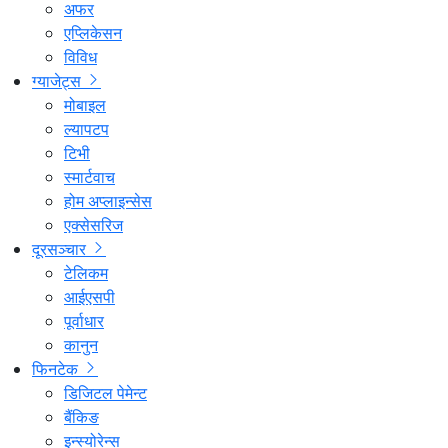
अफर
एप्लिकेसन
विविध
ग्याजेट्स
मोबाइल
ल्यापटप
टिभी
स्मार्टवाच
होम अप्लाइन्सेस
एक्सेसरिज
दूरसञ्चार
टेलिकम
आईएसपी
पूर्वाधार
कानुन
फिनटेक
डिजिटल पेमेन्ट
बैंकिङ
इन्स्योरेन्स