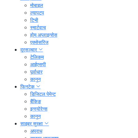
मोबाइल
ल्यापटप
टिभी
स्मार्टवाच
होम अप्लाइन्सेस
एक्सेसरिज
दूरसञ्चार
टेलिकम
आईएसपी
पूर्वाधार
कानुन
फिनटेक
डिजिटल पेमेन्ट
बैंकिङ
इन्स्योरेन्स
कानुन
साइबर सुरक्षा
अपराध