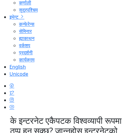
कर्णाली
सुदूरपश्चिम
इभेन्ट
कन्फेरेन्स
सेमिनार
ह्याकाथन
वर्कशप
प्रदर्शनी
कार्यक्रम
English
Unicode
के इन्टरनेट एकैपटक विश्वव्यापी रूपमा
ठप्प हुन सक्छ? जान्नुहोस् इन्टरनेटको