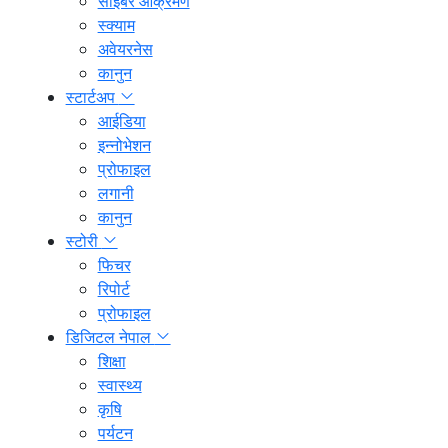
साइबर आक्रमण
स्क्याम
अवेयरनेस
कानुन
स्टार्टअप
आईडिया
इन्नोभेशन
प्रोफाइल
लगानी
कानुन
स्टोरी
फिचर
रिपोर्ट
प्रोफाइल
डिजिटल नेपाल
शिक्षा
स्वास्थ्य
कृषि
पर्यटन