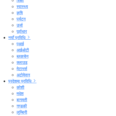
शिक्षा
स्वास्थ्य
कृषि
पर्यटन
उर्जा
पूर्वाधार
नयाँ प्रविधि
एआई
आईओटी
ब्लकचेन
क्लाउड
मेटाभर्स
अटोमेसन
प्रदेशमा प्रविधि
कोशी
मधेश
बागमती
गण्डकी
लुम्बिनी