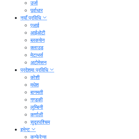
उर्जा
पूर्वाधार
नयाँ प्रविधि
एआई
आईओटी
ब्लकचेन
क्लाउड
मेटाभर्स
अटोमेसन
प्रदेशमा प्रविधि
कोशी
मधेश
बागमती
गण्डकी
लुम्बिनी
कर्णाली
सुदूरपश्चिम
इभेन्ट
कन्फेरेन्स