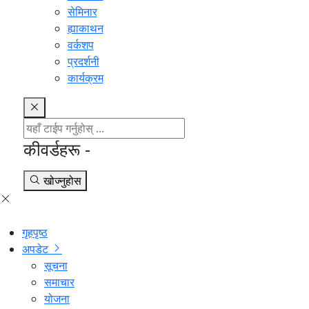
सेमिनार
ह्याकाथन
वर्कशप
प्रदर्शनी
कार्यक्रम
कीवर्डहरू -
खोज्नुहोस
गृहपृष्ठ
अपडेट
सूचना
समाचार
योजना