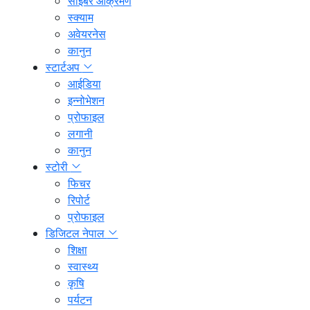
साइबर आक्रमण
स्क्याम
अवेयरनेस
कानुन
स्टार्टअप
आईडिया
इन्नोभेशन
प्रोफाइल
लगानी
कानुन
स्टोरी
फिचर
रिपोर्ट
प्रोफाइल
डिजिटल नेपाल
शिक्षा
स्वास्थ्य
कृषि
पर्यटन