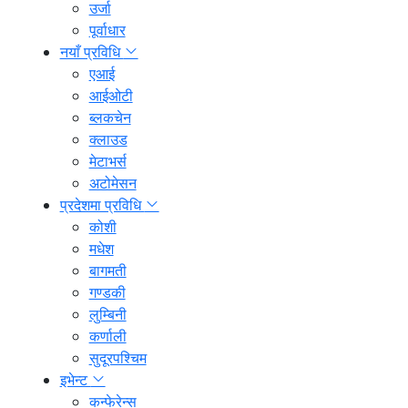
उर्जा
पूर्वाधार
नयाँ प्रविधि
एआई
आईओटी
ब्लकचेन
क्लाउड
मेटाभर्स
अटोमेसन
प्रदेशमा प्रविधि
कोशी
मधेश
बागमती
गण्डकी
लुम्बिनी
कर्णाली
सुदूरपश्चिम
इभेन्ट
कन्फेरेन्स