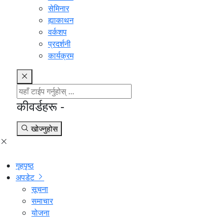
सेमिनार
ह्याकाथन
वर्कशप
प्रदर्शनी
कार्यक्रम
कीवर्डहरू -
खोज्नुहोस
गृहपृष्ठ
अपडेट
सूचना
समाचार
योजना