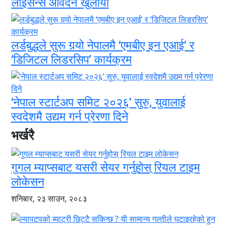
लाइसेन्स आवेदन खुलायो
लर्डबुद्धले सुरू गर्‍यो नेपालमै ‘एमबीए इन एआई’ र
‘डिजिटल लिडरसिप’ कार्यक्रम
‘नेपाल स्टार्टअप समिट २०२६’ सुरु, युवालाई
स्वदेशमै उद्यम गर्न प्रेरणा दिने
भर्खरै
गुगल म्याप्सबाट यसरी सेयर गर्नुहोस् रियल टाइम
लोकेसन
शनिबार, २३ साउन, २०८३