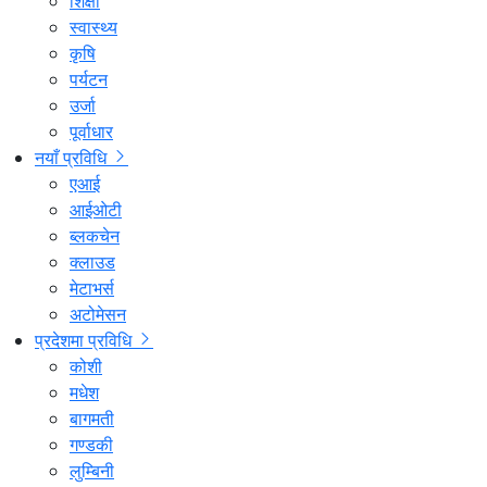
शिक्षा
स्वास्थ्य
कृषि
पर्यटन
उर्जा
पूर्वाधार
नयाँ प्रविधि
एआई
आईओटी
ब्लकचेन
क्लाउड
मेटाभर्स
अटोमेसन
प्रदेशमा प्रविधि
कोशी
मधेश
बागमती
गण्डकी
लुम्बिनी