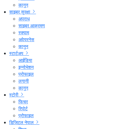
कानुन
साइबर सुरक्षा
अपराध
साइबर आक्रमण
स्क्याम
अवेयरनेस
कानुन
स्टार्टअप
आईडिया
इन्नोभेशन
प्रोफाइल
लगानी
कानुन
स्टोरी
फिचर
रिपोर्ट
प्रोफाइल
डिजिटल नेपाल