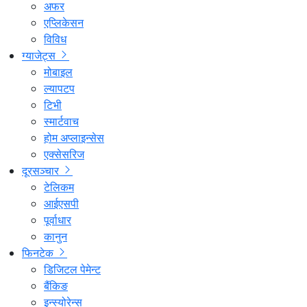
अफर
एप्लिकेसन
विविध
ग्याजेट्स
मोबाइल
ल्यापटप
टिभी
स्मार्टवाच
होम अप्लाइन्सेस
एक्सेसरिज
दूरसञ्चार
टेलिकम
आईएसपी
पूर्वाधार
कानुन
फिनटेक
डिजिटल पेमेन्ट
बैंकिङ
इन्स्योरेन्स