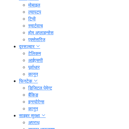
मोबाइल
ल्यापटप
टिभी
स्मार्टवाच
होम अप्लाइन्सेस
एक्सेसरिज
दूरसञ्चार
टेलिकम
आईएसपी
पूर्वाधार
कानुन
फिनटेक
डिजिटल पेमेन्ट
बैंकिङ
इन्स्योरेन्स
कानुन
साइबर सुरक्षा
अपराध