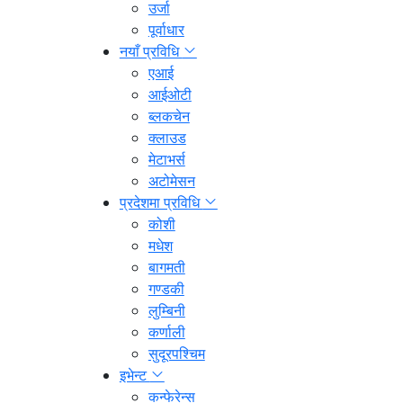
उर्जा
पूर्वाधार
नयाँ प्रविधि
एआई
आईओटी
ब्लकचेन
क्लाउड
मेटाभर्स
अटोमेसन
प्रदेशमा प्रविधि
कोशी
मधेश
बागमती
गण्डकी
लुम्बिनी
कर्णाली
सुदूरपश्चिम
इभेन्ट
कन्फेरेन्स