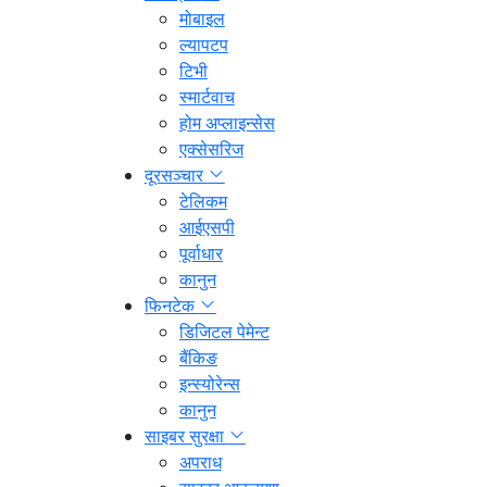
मोबाइल
ल्यापटप
टिभी
स्मार्टवाच
होम अप्लाइन्सेस
एक्सेसरिज
दूरसञ्चार
टेलिकम
आईएसपी
पूर्वाधार
कानुन
फिनटेक
डिजिटल पेमेन्ट
बैंकिङ
इन्स्योरेन्स
कानुन
साइबर सुरक्षा
अपराध