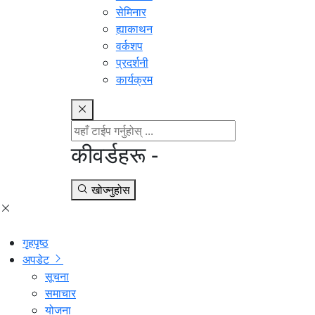
सेमिनार
ह्याकाथन
वर्कशप
प्रदर्शनी
कार्यक्रम
कीवर्डहरू -
खोज्नुहोस
गृहपृष्ठ
अपडेट
सूचना
समाचार
योजना