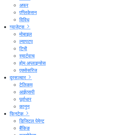
अफर
एप्लिकेसन
विविध
ग्याजेट्स
मोबाइल
ल्यापटप
टिभी
स्मार्टवाच
होम अप्लाइन्सेस
एक्सेसरिज
दूरसञ्चार
टेलिकम
आईएसपी
पूर्वाधार
कानुन
फिनटेक
डिजिटल पेमेन्ट
बैंकिङ