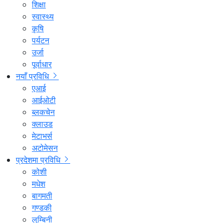
शिक्षा
स्वास्थ्य
कृषि
पर्यटन
उर्जा
पूर्वाधार
नयाँ प्रविधि
एआई
आईओटी
ब्लकचेन
क्लाउड
मेटाभर्स
अटोमेसन
प्रदेशमा प्रविधि
कोशी
मधेश
बागमती
गण्डकी
लुम्बिनी