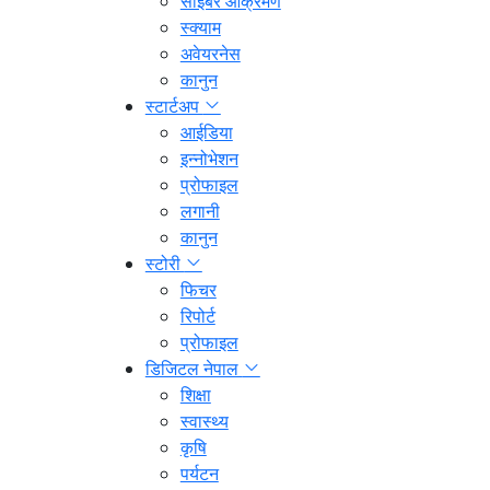
साइबर आक्रमण
स्क्याम
अवेयरनेस
कानुन
स्टार्टअप
आईडिया
इन्नोभेशन
प्रोफाइल
लगानी
कानुन
स्टोरी
फिचर
रिपोर्ट
प्रोफाइल
डिजिटल नेपाल
शिक्षा
स्वास्थ्य
कृषि
पर्यटन