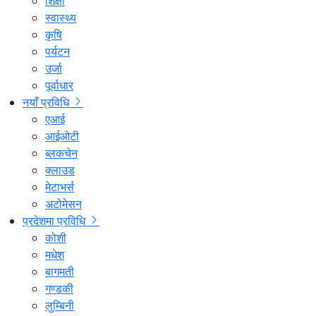
शिक्षा
स्वास्थ्य
कृषि
पर्यटन
उर्जा
पूर्वाधार
नयाँ प्रविधि
एआई
आईओटी
ब्लकचेन
क्लाउड
मेटाभर्स
अटोमेसन
प्रदेशमा प्रविधि
कोशी
मधेश
बागमती
गण्डकी
लुम्बिनी