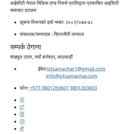
आईसीटी नेपाल मिडिया एण्ड रिसर्च प्रालिद्वारा प्रकाशित आइसिटी
समाचार डटकम
सूचना विभागको दर्ता नम्बर:
२०८९/०७७-७८
संचालक/सम्पादक :
चिरञ्जीवी लम्साल
सम्पर्क ठेगाना
शंखमुल टावर, नयाँ बानेश्वर, काठमाडौं
ईमेल:
ictsamachar1@gmail.com
info@ictsamachar.com
फोन:
+977-9801263601
9801263603