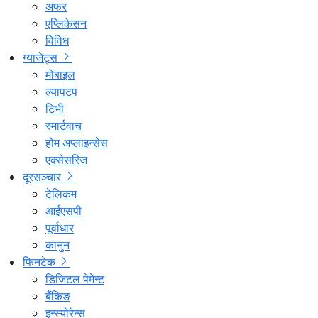
अफर
एप्लिकेसन
विविध
ग्याजेट्स
मोबाइल
ल्यापटप
टिभी
स्मार्टवाच
होम अप्लाइन्सेस
एक्सेसरिज
दूरसञ्चार
टेलिकम
आईएसपी
पूर्वाधार
कानुन
फिनटेक
डिजिटल पेमेन्ट
बैंकिङ
इन्स्योरेन्स