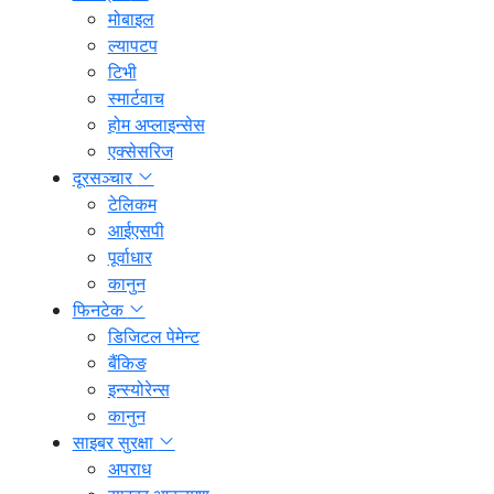
मोबाइल
ल्यापटप
टिभी
स्मार्टवाच
होम अप्लाइन्सेस
एक्सेसरिज
दूरसञ्चार
टेलिकम
आईएसपी
पूर्वाधार
कानुन
फिनटेक
डिजिटल पेमेन्ट
बैंकिङ
इन्स्योरेन्स
कानुन
साइबर सुरक्षा
अपराध