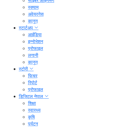
साइबर आक्रमण
स्क्याम
अवेयरनेस
कानुन
स्टार्टअप
आईडिया
इन्नोभेशन
प्रोफाइल
लगानी
कानुन
स्टोरी
फिचर
रिपोर्ट
प्रोफाइल
डिजिटल नेपाल
शिक्षा
स्वास्थ्य
कृषि
पर्यटन