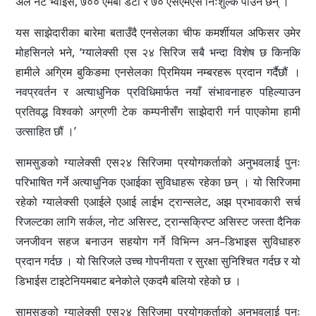
अल नेट भ्वाइस, ७०० एमबी डेटा र ७० एसएमएस निःशुल्क पाउने छन् ।
यस साझेदारीका बारेमा बताउँदै एनसेलका चीफ कमर्शीयल अफिसर उमेर
मोहसिनले भने, ‘ग्यालेक्सी एस २४ सिरिज सबै भन्दा विशेष छ किनकि
हामीले अग्रिम बुकिङमा एनसेलका प्रिमियम नम्बरहरू प्रदान गर्दैछौं ।
नवप्रवर्तन र अत्याधुनिक प्रविधिमार्फत नयाँ संभावनाहरु पहिल्याउन
प्रतिवद्ध विश्वको अग्रणी टेक कम्पनीसँग साझेदारी गर्न पाएकोमा हामी
उत्साहित छौं ।’
सामसुङको ग्यालेक्सी एस२४ सिरिजमा प्रयोगकर्ताको अनुभवलाई पुनः
परिभाषित गर्ने अत्याधुनिक एआईका सुविधाहरू रहेका छन् । यो सिरिजमा
रहेको ग्यालेक्सी एआईले एआई लाईभ ट्रान्सलेट, अझ प्रभावकारी सर्च
रिजल्टका लागि सर्कल, नोट असिस्ट, ट्रान्सक्रिप्ट असिस्ट जस्ता दैनिक
जनजीवन सहज बनाउन सहयोग गर्ने विभिन्न अन–डिभाइस सुविधाहरु
प्रदान गर्दछ । यो सिरिजले उच्च गोपनीयता र सुरक्षा सुनिश्चित गर्दछ र यो
डिभाईस टाइटेनियमबाट बनेकोले एकदमै बलियो रहेको छ ।
सामसुङको ग्यालेक्सी एस२४ सिरिजमा प्रयोगकर्ताको अनुभवलाई पुनः