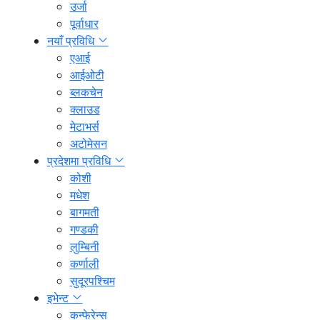
उर्जा
पूर्वाधार
नयाँ प्रविधि
एआई
आईओटी
ब्लकचेन
क्लाउड
मेटाभर्स
अटोमेसन
प्रदेशमा प्रविधि
कोशी
मधेश
बागमती
गण्डकी
लुम्बिनी
कर्णाली
सुदूरपश्चिम
इभेन्ट
कन्फेरेन्स