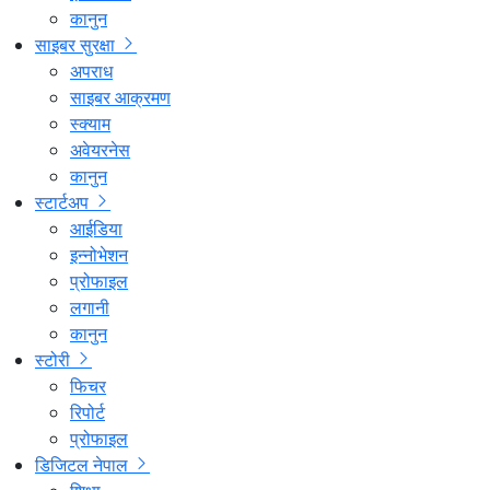
कानुन
साइबर सुरक्षा
अपराध
साइबर आक्रमण
स्क्याम
अवेयरनेस
कानुन
स्टार्टअप
आईडिया
इन्नोभेशन
प्रोफाइल
लगानी
कानुन
स्टोरी
फिचर
रिपोर्ट
प्रोफाइल
डिजिटल नेपाल