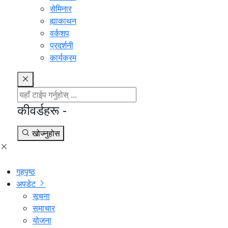
सेमिनार
ह्याकाथन
वर्कशप
प्रदर्शनी
कार्यक्रम
कीवर्डहरू -
खोज्नुहोस
गृहपृष्ठ
अपडेट
सूचना
समाचार
योजना