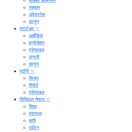
साइबर आक्रमण
स्क्याम
अवेयरनेस
कानुन
स्टार्टअप
आईडिया
इन्नोभेशन
प्रोफाइल
लगानी
कानुन
स्टोरी
फिचर
रिपोर्ट
प्रोफाइल
डिजिटल नेपाल
शिक्षा
स्वास्थ्य
कृषि
पर्यटन