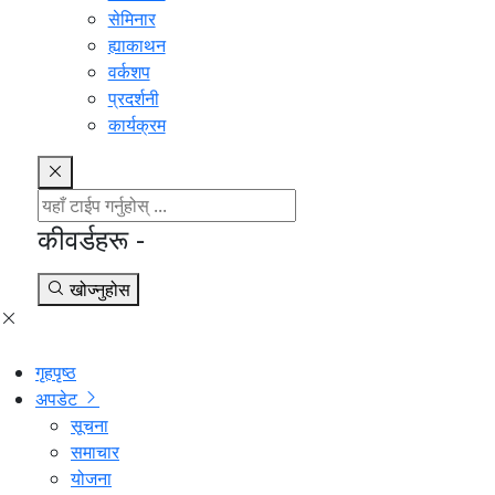
सेमिनार
ह्याकाथन
वर्कशप
प्रदर्शनी
कार्यक्रम
कीवर्डहरू -
खोज्नुहोस
गृहपृष्ठ
अपडेट
सूचना
समाचार
योजना