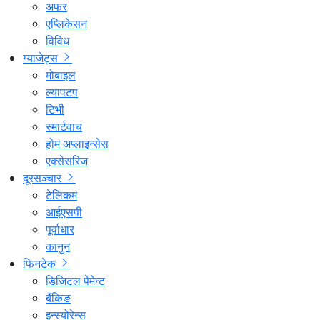
अफर
एप्लिकेसन
विविध
ग्याजेट्स
मोबाइल
ल्यापटप
टिभी
स्मार्टवाच
होम अप्लाइन्सेस
एक्सेसरिज
दूरसञ्चार
टेलिकम
आईएसपी
पूर्वाधार
कानुन
फिनटेक
डिजिटल पेमेन्ट
बैंकिङ
इन्स्योरेन्स