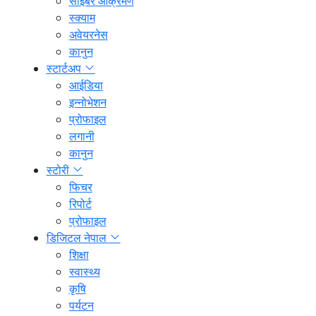
साइबर आक्रमण
स्क्याम
अवेयरनेस
कानुन
स्टार्टअप
आईडिया
इन्नोभेशन
प्रोफाइल
लगानी
कानुन
स्टोरी
फिचर
रिपोर्ट
प्रोफाइल
डिजिटल नेपाल
शिक्षा
स्वास्थ्य
कृषि
पर्यटन