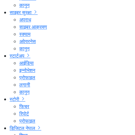
कानुन
साइबर सुरक्षा
अपराध
साइबर आक्रमण
स्क्याम
अवेयरनेस
कानुन
स्टार्टअप
आईडिया
इन्नोभेशन
प्रोफाइल
लगानी
कानुन
स्टोरी
फिचर
रिपोर्ट
प्रोफाइल
डिजिटल नेपाल