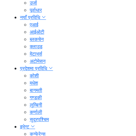
उर्जा
पूर्वाधार
नयाँ प्रविधि
एआई
आईओटी
ब्लकचेन
क्लाउड
मेटाभर्स
अटोमेसन
प्रदेशमा प्रविधि
कोशी
मधेश
बागमती
गण्डकी
लुम्बिनी
कर्णाली
सुदूरपश्चिम
इभेन्ट
कन्फेरेन्स