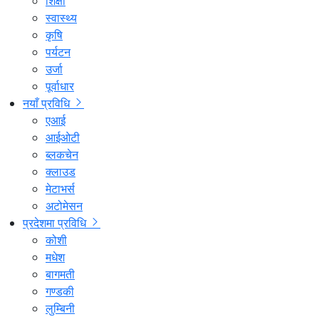
शिक्षा
स्वास्थ्य
कृषि
पर्यटन
उर्जा
पूर्वाधार
नयाँ प्रविधि
एआई
आईओटी
ब्लकचेन
क्लाउड
मेटाभर्स
अटोमेसन
प्रदेशमा प्रविधि
कोशी
मधेश
बागमती
गण्डकी
लुम्बिनी