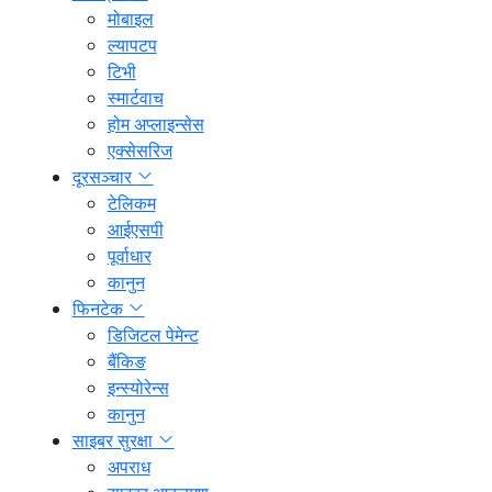
मोबाइल
ल्यापटप
टिभी
स्मार्टवाच
होम अप्लाइन्सेस
एक्सेसरिज
दूरसञ्चार
टेलिकम
आईएसपी
पूर्वाधार
कानुन
फिनटेक
डिजिटल पेमेन्ट
बैंकिङ
इन्स्योरेन्स
कानुन
साइबर सुरक्षा
अपराध