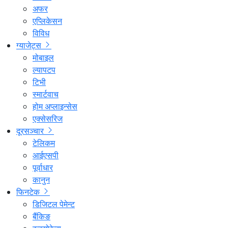
अफर
एप्लिकेसन
विविध
ग्याजेट्स
मोबाइल
ल्यापटप
टिभी
स्मार्टवाच
होम अप्लाइन्सेस
एक्सेसरिज
दूरसञ्चार
टेलिकम
आईएसपी
पूर्वाधार
कानुन
फिनटेक
डिजिटल पेमेन्ट
बैंकिङ