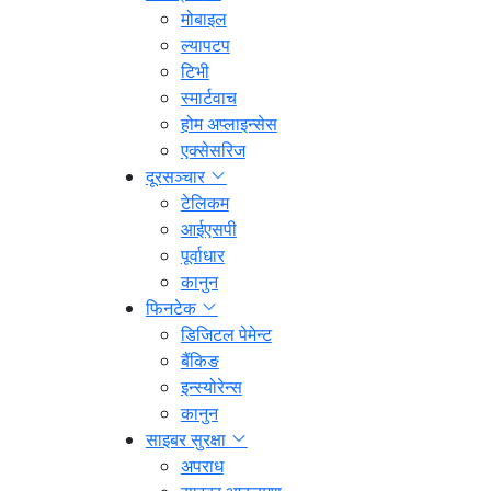
मोबाइल
ल्यापटप
टिभी
स्मार्टवाच
होम अप्लाइन्सेस
एक्सेसरिज
दूरसञ्चार
टेलिकम
आईएसपी
पूर्वाधार
कानुन
फिनटेक
डिजिटल पेमेन्ट
बैंकिङ
इन्स्योरेन्स
कानुन
साइबर सुरक्षा
अपराध