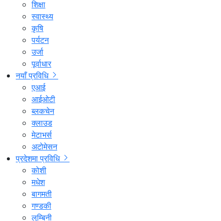
शिक्षा
स्वास्थ्य
कृषि
पर्यटन
उर्जा
पूर्वाधार
नयाँ प्रविधि
एआई
आईओटी
ब्लकचेन
क्लाउड
मेटाभर्स
अटोमेसन
प्रदेशमा प्रविधि
कोशी
मधेश
बागमती
गण्डकी
लुम्बिनी