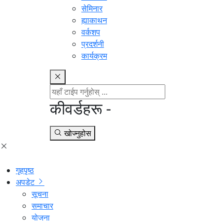
सेमिनार
ह्याकाथन
वर्कशप
प्रदर्शनी
कार्यक्रम
कीवर्डहरू -
खोज्नुहोस
गृहपृष्ठ
अपडेट
सूचना
समाचार
योजना