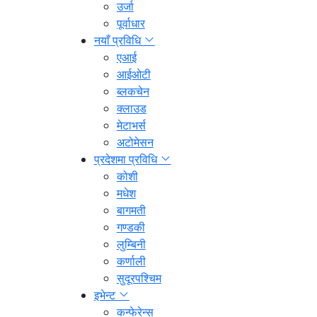
उर्जा
पूर्वाधार
नयाँ प्रविधि
एआई
आईओटी
ब्लकचेन
क्लाउड
मेटाभर्स
अटोमेसन
प्रदेशमा प्रविधि
कोशी
मधेश
बागमती
गण्डकी
लुम्बिनी
कर्णाली
सुदूरपश्चिम
इभेन्ट
कन्फेरेन्स