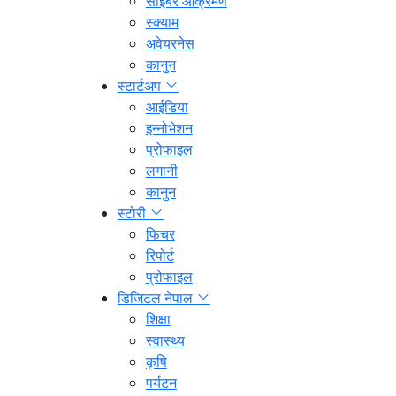
साइबर आक्रमण
स्क्याम
अवेयरनेस
कानुन
स्टार्टअप
आईडिया
इन्नोभेशन
प्रोफाइल
लगानी
कानुन
स्टोरी
फिचर
रिपोर्ट
प्रोफाइल
डिजिटल नेपाल
शिक्षा
स्वास्थ्य
कृषि
पर्यटन