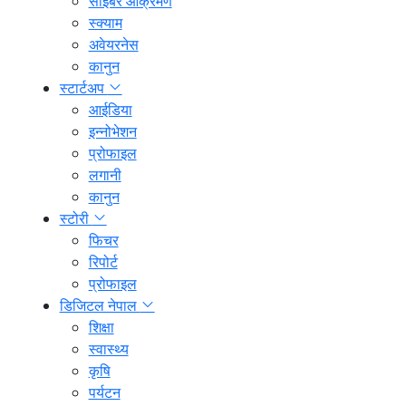
साइबर आक्रमण
स्क्याम
अवेयरनेस
कानुन
स्टार्टअप
आईडिया
इन्नोभेशन
प्रोफाइल
लगानी
कानुन
स्टोरी
फिचर
रिपोर्ट
प्रोफाइल
डिजिटल नेपाल
शिक्षा
स्वास्थ्य
कृषि
पर्यटन