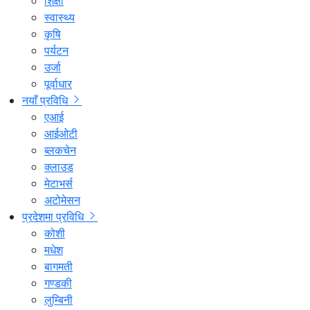
शिक्षा
स्वास्थ्य
कृषि
पर्यटन
उर्जा
पूर्वाधार
नयाँ प्रविधि
एआई
आईओटी
ब्लकचेन
क्लाउड
मेटाभर्स
अटोमेसन
प्रदेशमा प्रविधि
कोशी
मधेश
बागमती
गण्डकी
लुम्बिनी