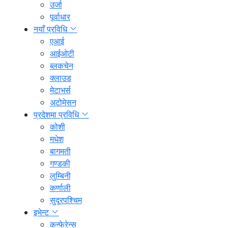
उर्जा
पूर्वाधार
नयाँ प्रविधि
एआई
आईओटी
ब्लकचेन
क्लाउड
मेटाभर्स
अटोमेसन
प्रदेशमा प्रविधि
कोशी
मधेश
बागमती
गण्डकी
लुम्बिनी
कर्णाली
सुदूरपश्चिम
इभेन्ट
कन्फेरेन्स