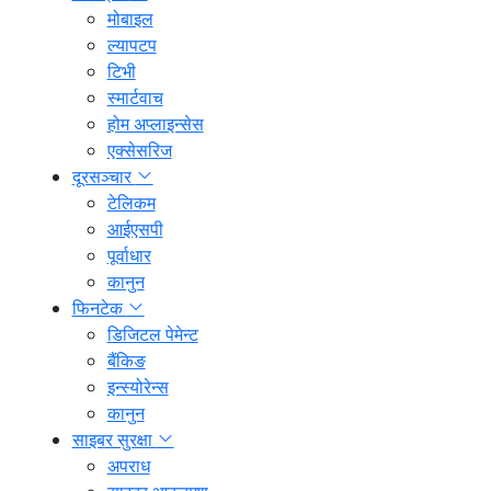
मोबाइल
ल्यापटप
टिभी
स्मार्टवाच
होम अप्लाइन्सेस
एक्सेसरिज
दूरसञ्चार
टेलिकम
आईएसपी
पूर्वाधार
कानुन
फिनटेक
डिजिटल पेमेन्ट
बैंकिङ
इन्स्योरेन्स
कानुन
साइबर सुरक्षा
अपराध