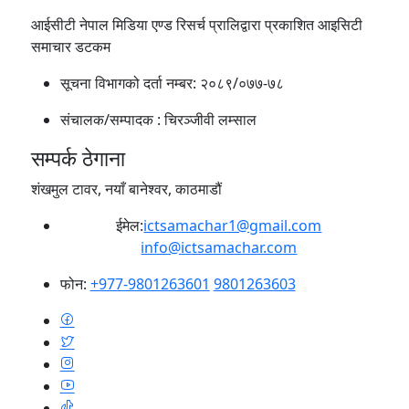
आईसीटी नेपाल मिडिया एण्ड रिसर्च प्रालिद्वारा प्रकाशित आइसिटी
समाचार डटकम
सूचना विभागको दर्ता नम्बर:
२०८९/०७७-७८
संचालक/सम्पादक :
चिरञ्जीवी लम्साल
सम्पर्क ठेगाना
शंखमुल टावर, नयाँ बानेश्वर, काठमाडौं
ईमेल:
ictsamachar1@gmail.com
info@ictsamachar.com
फोन:
+977-9801263601
9801263603