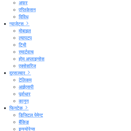
अफर
एप्लिकेसन
विविध
ग्याजेट्स
मोबाइल
ल्यापटप
टिभी
स्मार्टवाच
होम अप्लाइन्सेस
एक्सेसरिज
दूरसञ्चार
टेलिकम
आईएसपी
पूर्वाधार
कानुन
फिनटेक
डिजिटल पेमेन्ट
बैंकिङ
इन्स्योरेन्स