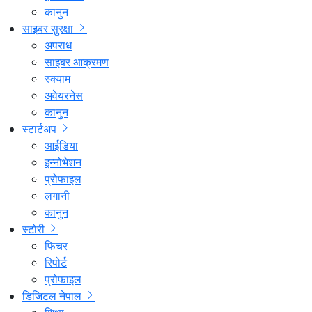
कानुन
साइबर सुरक्षा
अपराध
साइबर आक्रमण
स्क्याम
अवेयरनेस
कानुन
स्टार्टअप
आईडिया
इन्नोभेशन
प्रोफाइल
लगानी
कानुन
स्टोरी
फिचर
रिपोर्ट
प्रोफाइल
डिजिटल नेपाल