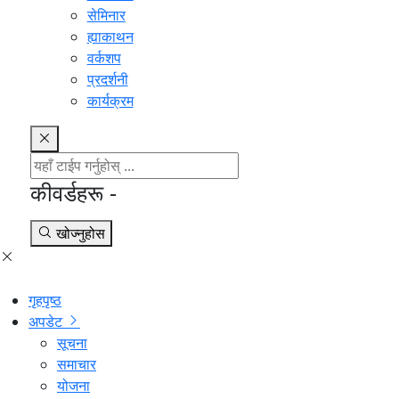
सेमिनार
ह्याकाथन
वर्कशप
प्रदर्शनी
कार्यक्रम
कीवर्डहरू -
खोज्नुहोस
गृहपृष्ठ
अपडेट
सूचना
समाचार
योजना