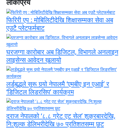
लोकप्रिय
फिरिरी एप : मोबिलिटीदेखि शिक्षासम्मका सेवा अब
एउटै प्लेटफर्मबाट
घरजग्गा कारोबार अब डिजिटल, विभागले अनलाइन
लाइसेन्स आवेदन खुलायो
लर्डबुद्धले सुरू गर्‍यो नेपालमै ‘एमबीए इन एआई’ र
‘डिजिटल लिडरसिप’ कार्यक्रम
दराज नेपालको ‘८.८ ग्रेट एट सेल’ शुक्रबारदेखि,
नि:शुल्क डेलिभरीदेखि ७० प्रतिशतसम्म छुट