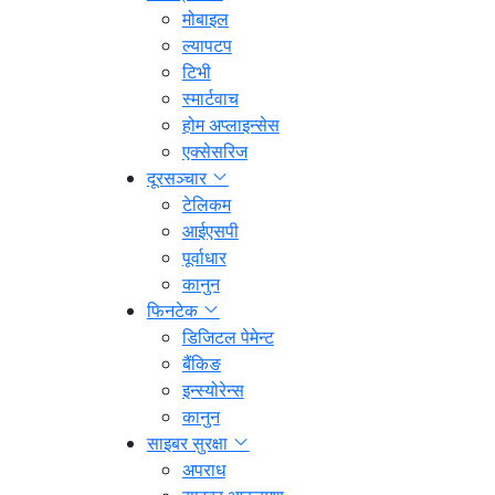
मोबाइल
ल्यापटप
टिभी
स्मार्टवाच
होम अप्लाइन्सेस
एक्सेसरिज
दूरसञ्चार
टेलिकम
आईएसपी
पूर्वाधार
कानुन
फिनटेक
डिजिटल पेमेन्ट
बैंकिङ
इन्स्योरेन्स
कानुन
साइबर सुरक्षा
अपराध