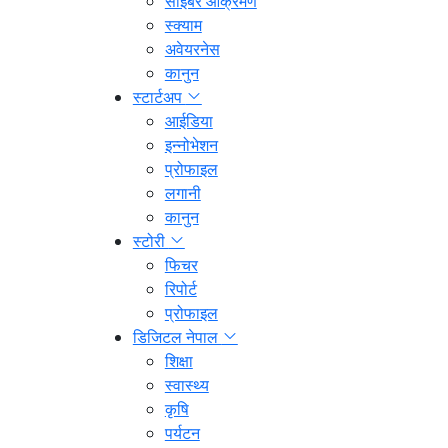
साइबर आक्रमण
स्क्याम
अवेयरनेस
कानुन
स्टार्टअप
आईडिया
इन्नोभेशन
प्रोफाइल
लगानी
कानुन
स्टोरी
फिचर
रिपोर्ट
प्रोफाइल
डिजिटल नेपाल
शिक्षा
स्वास्थ्य
कृषि
पर्यटन