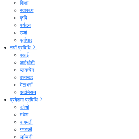
शिक्षा
स्वास्थ्य
कृषि
पर्यटन
उर्जा
पूर्वाधार
नयाँ प्रविधि
एआई
आईओटी
ब्लकचेन
क्लाउड
मेटाभर्स
अटोमेसन
प्रदेशमा प्रविधि
कोशी
मधेश
बागमती
गण्डकी
लुम्बिनी