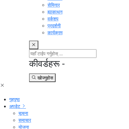
सेमिनार
ह्याकाथन
वर्कशप
प्रदर्शनी
कार्यक्रम
कीवर्डहरू -
खोज्नुहोस
गृहपृष्ठ
अपडेट
सूचना
समाचार
योजना