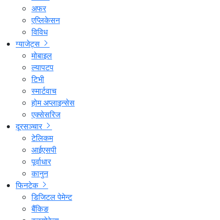
अफर
एप्लिकेसन
विविध
ग्याजेट्स
मोबाइल
ल्यापटप
टिभी
स्मार्टवाच
होम अप्लाइन्सेस
एक्सेसरिज
दूरसञ्चार
टेलिकम
आईएसपी
पूर्वाधार
कानुन
फिनटेक
डिजिटल पेमेन्ट
बैंकिङ