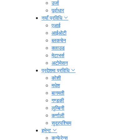
उर्जा
पूर्वाधार
नयाँ प्रविधि
एआई
आईओटी
ब्लकचेन
क्लाउड
मेटाभर्स
अटोमेसन
प्रदेशमा प्रविधि
कोशी
मधेश
बागमती
गण्डकी
लुम्बिनी
कर्णाली
सुदूरपश्चिम
इभेन्ट
कन्फेरेन्स