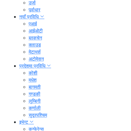
उर्जा
पूर्वाधार
नयाँ प्रविधि
एआई
आईओटी
ब्लकचेन
क्लाउड
मेटाभर्स
अटोमेसन
प्रदेशमा प्रविधि
कोशी
मधेश
बागमती
गण्डकी
लुम्बिनी
कर्णाली
सुदूरपश्चिम
इभेन्ट
कन्फेरेन्स