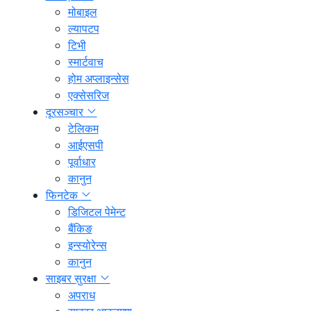
मोबाइल
ल्यापटप
टिभी
स्मार्टवाच
होम अप्लाइन्सेस
एक्सेसरिज
दूरसञ्चार
टेलिकम
आईएसपी
पूर्वाधार
कानुन
फिनटेक
डिजिटल पेमेन्ट
बैंकिङ
इन्स्योरेन्स
कानुन
साइबर सुरक्षा
अपराध