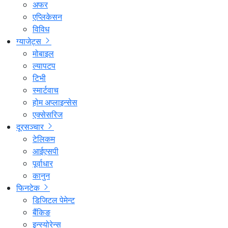
अफर
एप्लिकेसन
विविध
ग्याजेट्स
मोबाइल
ल्यापटप
टिभी
स्मार्टवाच
होम अप्लाइन्सेस
एक्सेसरिज
दूरसञ्चार
टेलिकम
आईएसपी
पूर्वाधार
कानुन
फिनटेक
डिजिटल पेमेन्ट
बैंकिङ
इन्स्योरेन्स