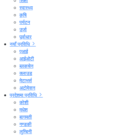
शिक्षा
स्वास्थ्य
कृषि
पर्यटन
उर्जा
पूर्वाधार
नयाँ प्रविधि
एआई
आईओटी
ब्लकचेन
क्लाउड
मेटाभर्स
अटोमेसन
प्रदेशमा प्रविधि
कोशी
मधेश
बागमती
गण्डकी
लुम्बिनी