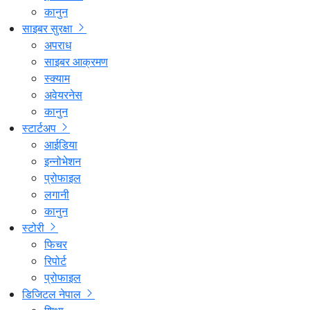
कानुन
साइबर सुरक्षा
अपराध
साइबर आक्रमण
स्क्याम
अवेयरनेस
कानुन
स्टार्टअप
आईडिया
इन्नोभेशन
प्रोफाइल
लगानी
कानुन
स्टोरी
फिचर
रिपोर्ट
प्रोफाइल
डिजिटल नेपाल