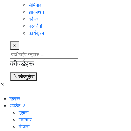
सेमिनार
ह्याकाथन
वर्कशप
प्रदर्शनी
कार्यक्रम
कीवर्डहरू -
खोज्नुहोस
गृहपृष्ठ
अपडेट
सूचना
समाचार
योजना