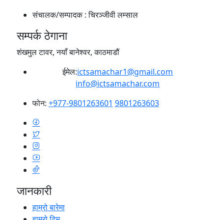
संचालक/सम्पादक :
चिरञ्जीवी लम्साल
सम्पर्क ठेगाना
शंखमुल टावर, नयाँ बानेश्वर, काठमाडौं
ईमेल:
ictsamachar1@gmail.com
info@ictsamachar.com
फोन:
+977-9801263601
9801263603
जानकारी
हाम्रो बारेमा
हाम्रो टिम