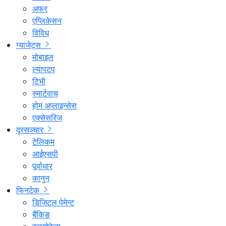
अफर
एप्लिकेसन
विविध
ग्याजेट्स
मोबाइल
ल्यापटप
टिभी
स्मार्टवाच
होम अप्लाइन्सेस
एक्सेसरिज
दूरसञ्चार
टेलिकम
आईएसपी
पूर्वाधार
कानुन
फिनटेक
डिजिटल पेमेन्ट
बैंकिङ