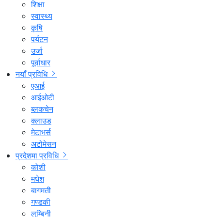
शिक्षा
स्वास्थ्य
कृषि
पर्यटन
उर्जा
पूर्वाधार
नयाँ प्रविधि
एआई
आईओटी
ब्लकचेन
क्लाउड
मेटाभर्स
अटोमेसन
प्रदेशमा प्रविधि
कोशी
मधेश
बागमती
गण्डकी
लुम्बिनी