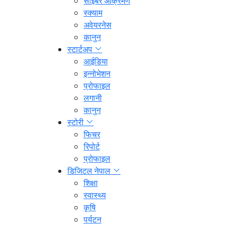
साइबर आक्रमण
स्क्याम
अवेयरनेस
कानुन
स्टार्टअप
आईडिया
इन्नोभेशन
प्रोफाइल
लगानी
कानुन
स्टोरी
फिचर
रिपोर्ट
प्रोफाइल
डिजिटल नेपाल
शिक्षा
स्वास्थ्य
कृषि
पर्यटन