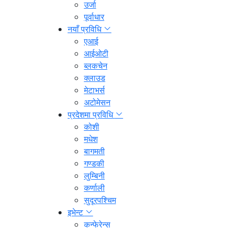
उर्जा
पूर्वाधार
नयाँ प्रविधि
एआई
आईओटी
ब्लकचेन
क्लाउड
मेटाभर्स
अटोमेसन
प्रदेशमा प्रविधि
कोशी
मधेश
बागमती
गण्डकी
लुम्बिनी
कर्णाली
सुदूरपश्चिम
इभेन्ट
कन्फेरेन्स