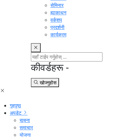
सेमिनार
ह्याकाथन
वर्कशप
प्रदर्शनी
कार्यक्रम
कीवर्डहरू -
खोज्नुहोस
गृहपृष्ठ
अपडेट
सूचना
समाचार
योजना