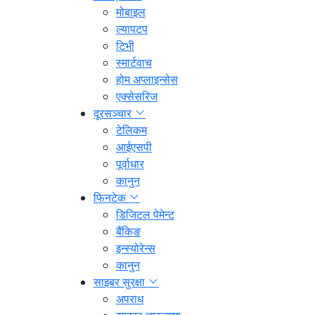
मोबाइल
ल्यापटप
टिभी
स्मार्टवाच
होम अप्लाइन्सेस
एक्सेसरिज
दूरसञ्चार
टेलिकम
आईएसपी
पूर्वाधार
कानुन
फिनटेक
डिजिटल पेमेन्ट
बैंकिङ
इन्स्योरेन्स
कानुन
साइबर सुरक्षा
अपराध