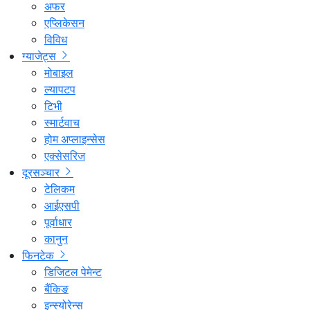
अफर
एप्लिकेसन
विविध
ग्याजेट्स
मोबाइल
ल्यापटप
टिभी
स्मार्टवाच
होम अप्लाइन्सेस
एक्सेसरिज
दूरसञ्चार
टेलिकम
आईएसपी
पूर्वाधार
कानुन
फिनटेक
डिजिटल पेमेन्ट
बैंकिङ
इन्स्योरेन्स