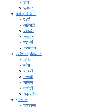
उर्जा
पूर्वाधार
नयाँ प्रविधि
एआई
आईओटी
ब्लकचेन
क्लाउड
मेटाभर्स
अटोमेसन
प्रदेशमा प्रविधि
कोशी
मधेश
बागमती
गण्डकी
लुम्बिनी
कर्णाली
सुदूरपश्चिम
इभेन्ट
कन्फेरेन्स