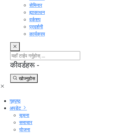
सेमिनार
ह्याकाथन
वर्कशप
प्रदर्शनी
कार्यक्रम
कीवर्डहरू -
खोज्नुहोस
गृहपृष्ठ
अपडेट
सूचना
समाचार
योजना