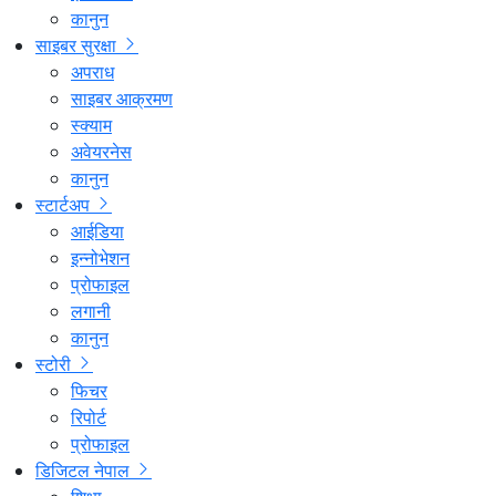
कानुन
साइबर सुरक्षा
अपराध
साइबर आक्रमण
स्क्याम
अवेयरनेस
कानुन
स्टार्टअप
आईडिया
इन्नोभेशन
प्रोफाइल
लगानी
कानुन
स्टोरी
फिचर
रिपोर्ट
प्रोफाइल
डिजिटल नेपाल