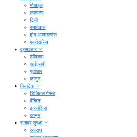
मोबाइल
ल्यापटप
टिभी
स्मार्टवाच
होम अप्लाइन्सेस
एक्सेसरिज
दूरसञ्चार
टेलिकम
आईएसपी
पूर्वाधार
कानुन
फिनटेक
डिजिटल पेमेन्ट
बैंकिङ
इन्स्योरेन्स
कानुन
साइबर सुरक्षा
अपराध