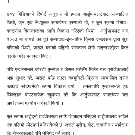
।
४०४ मिडियाको रिपोर्ट अनुसार यो हमला आर्डुपायलटबाट सञ्चालित
थियो, जुन एक निःशुल्क सफ्टवेयर प्रणाली हो, र जुन सुरुमा रिमोट–
कन्ट्रोल विमानहरूका लागि विकास गरिएको थियो ।आर्डुपायलट सन्
२००७ मा वायर्ड का पूर्व सम्पादक–इन–चीफ क्रिस एन्डरसन द्वारा सुरु
गरिएको थियो, जसले यसको पहिलो संस्करण लेगो माइन्डस्टोम्र्स किट
प्रयोग गरेर बनाएका थिए ।
पछि एन्डरसनले जोरडी मुन्नोज र जेसन शर्टसँग मिलेर यस प्रोजेक्टलाई
अझ सुधार गरे, जसले पछि एउटा कम्युनिटी–ड्रिभन स्वचालित ड्रोन
फ्लाइट प्लेटफर्मको रूपमा विकास गर्‍यो । हमलापछि एन्डरसनले एक
लिंक्डइन पोस्टमार्फत खुलासा गरे कि आर्डुपायलट सफ्टवेयर यस
अपरेशनमा प्रयोग गरिएको थियो ।
मूल रूपमा आर्डुइनो हार्डवेयरका लागि डिजाइन गरिएको आर्डुपायलट अहिले
एक बलियो प्लेटफर्म बनिसकेको छ, जसले ड्रोन, बोट, सबमरीन र यहाँसम्म
कि रोभरहरूलाई पनि नेभिगेट गर्न सक्छ ।