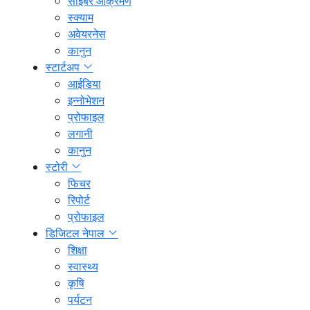
साइबर आक्रमण
स्क्याम
अवेयरनेस
कानुन
स्टार्टअप
आईडिया
इन्नोभेशन
प्रोफाइल
लगानी
कानुन
स्टोरी
फिचर
रिपोर्ट
प्रोफाइल
डिजिटल नेपाल
शिक्षा
स्वास्थ्य
कृषि
पर्यटन