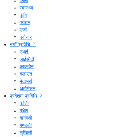
शिक्षा
स्वास्थ्य
कृषि
पर्यटन
उर्जा
पूर्वाधार
नयाँ प्रविधि
एआई
आईओटी
ब्लकचेन
क्लाउड
मेटाभर्स
अटोमेसन
प्रदेशमा प्रविधि
कोशी
मधेश
बागमती
गण्डकी
लुम्बिनी