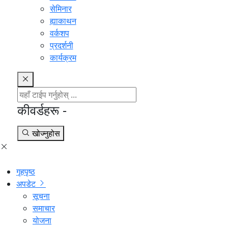
सेमिनार
ह्याकाथन
वर्कशप
प्रदर्शनी
कार्यक्रम
कीवर्डहरू -
खोज्नुहोस
गृहपृष्ठ
अपडेट
सूचना
समाचार
योजना