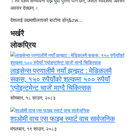
। तर देशमै सम्भावना देख्ने युवा पुस्ता पनि छन्, जसले स्वदेशमा अवसरै
अवसर देख्छन् ।
देशलाई उद्यमशीलताको बाटोमा डोर्&zw…
भर्खरै
लोकप्रिय
लाइसेन्स प्रणालीमै नयाँ झन्झट : मेडिकलमै
सकस, १५० रुपैयाँको शुल्कमा ५०० रुपैयाँ
‘एपोइन्टमेन्ट चार्ज’ माग्दै चिकित्सक
सोमबार, १८ साउन, २०८३
शाओमी वाच एस फाइब स्मार्ट वाच सार्वजनिक
मंगलबार, १९ साउन, २०८३