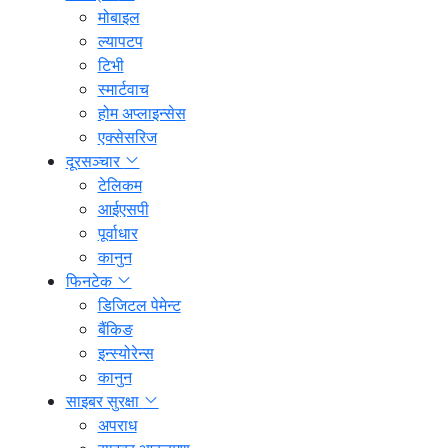
मोबाइल
ल्यापटप
टिभी
स्मार्टवाच
होम अप्लाइन्सेस
एक्सेसरिज
दूरसञ्चार
टेलिकम
आईएसपी
पूर्वाधार
कानुन
फिनटेक
डिजिटल पेमेन्ट
बैंकिङ
इन्स्योरेन्स
कानुन
साइबर सुरक्षा
अपराध