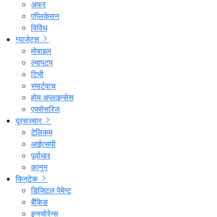
अफर
एप्लिकेसन
विविध
ग्याजेट्स
मोबाइल
ल्यापटप
टिभी
स्मार्टवाच
होम अप्लाइन्सेस
एक्सेसरिज
दूरसञ्चार
टेलिकम
आईएसपी
पूर्वाधार
कानुन
फिनटेक
डिजिटल पेमेन्ट
बैंकिङ
इन्स्योरेन्स