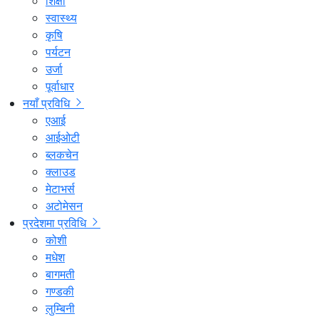
शिक्षा
स्वास्थ्य
कृषि
पर्यटन
उर्जा
पूर्वाधार
नयाँ प्रविधि
एआई
आईओटी
ब्लकचेन
क्लाउड
मेटाभर्स
अटोमेसन
प्रदेशमा प्रविधि
कोशी
मधेश
बागमती
गण्डकी
लुम्बिनी