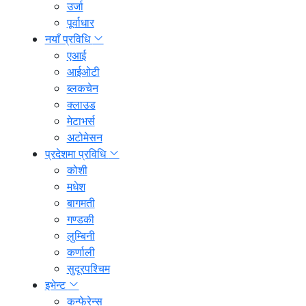
उर्जा
पूर्वाधार
नयाँ प्रविधि
एआई
आईओटी
ब्लकचेन
क्लाउड
मेटाभर्स
अटोमेसन
प्रदेशमा प्रविधि
कोशी
मधेश
बागमती
गण्डकी
लुम्बिनी
कर्णाली
सुदूरपश्चिम
इभेन्ट
कन्फेरेन्स