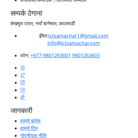
सम्पर्क ठेगाना
शंखमुल टावर, नयाँ बानेश्वर, काठमाडौं
ईमेल:
ictsamachar1@gmail.com
info@ictsamachar.com
फोन:
+977-9801263601
9801263603
जानकारी
हाम्रो बारेमा
हाम्रो टिम
गोपनीयता नीति