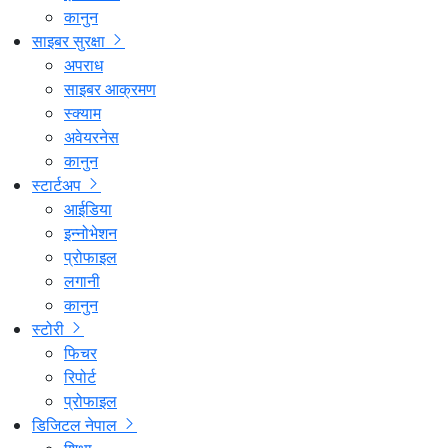
कानुन
साइबर सुरक्षा
अपराध
साइबर आक्रमण
स्क्याम
अवेयरनेस
कानुन
स्टार्टअप
आईडिया
इन्नोभेशन
प्रोफाइल
लगानी
कानुन
स्टोरी
फिचर
रिपोर्ट
प्रोफाइल
डिजिटल नेपाल