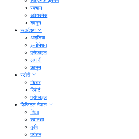
साइबर आक्रमण
स्क्याम
अवेयरनेस
कानुन
स्टार्टअप
आईडिया
इन्नोभेशन
प्रोफाइल
लगानी
कानुन
स्टोरी
फिचर
रिपोर्ट
प्रोफाइल
डिजिटल नेपाल
शिक्षा
स्वास्थ्य
कृषि
पर्यटन