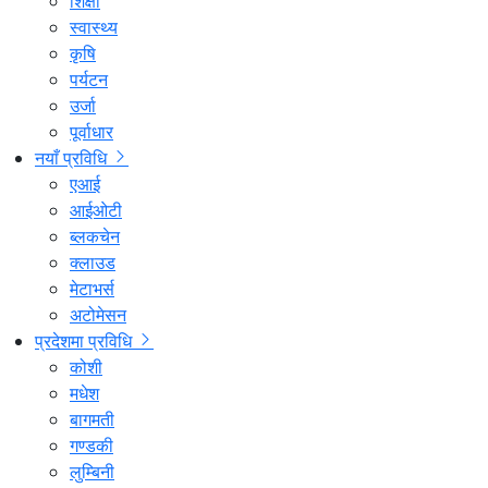
शिक्षा
स्वास्थ्य
कृषि
पर्यटन
उर्जा
पूर्वाधार
नयाँ प्रविधि
एआई
आईओटी
ब्लकचेन
क्लाउड
मेटाभर्स
अटोमेसन
प्रदेशमा प्रविधि
कोशी
मधेश
बागमती
गण्डकी
लुम्बिनी