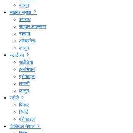
कानुन
साइबर सुरक्षा
अपराध
साइबर आक्रमण
स्क्याम
अवेयरनेस
कानुन
स्टार्टअप
आईडिया
इन्नोभेशन
प्रोफाइल
लगानी
कानुन
स्टोरी
फिचर
रिपोर्ट
प्रोफाइल
डिजिटल नेपाल