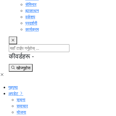
सेमिनार
ह्याकाथन
वर्कशप
प्रदर्शनी
कार्यक्रम
कीवर्डहरू -
खोज्नुहोस
गृहपृष्ठ
अपडेट
सूचना
समाचार
योजना