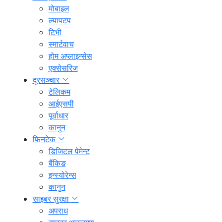
मोबाइल
ल्यापटप
टिभी
स्मार्टवाच
होम अप्लाइन्सेस
एक्सेसरिज
दूरसञ्चार
टेलिकम
आईएसपी
पूर्वाधार
कानुन
फिनटेक
डिजिटल पेमेन्ट
बैंकिङ
इन्स्योरेन्स
कानुन
साइबर सुरक्षा
अपराध