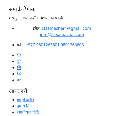
सम्पर्क ठेगाना
शंखमुल टावर, नयाँ बानेश्वर, काठमाडौं
ईमेल:
ictsamachar1@gmail.com
info@ictsamachar.com
फोन:
+977-9801263601
9801263603
जानकारी
हाम्रो बारेमा
हाम्रो टिम
गोपनीयता नीति