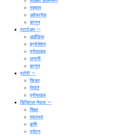
साइबर आक्रमण
स्क्याम
अवेयरनेस
कानुन
स्टार्टअप
आईडिया
इन्नोभेशन
प्रोफाइल
लगानी
कानुन
स्टोरी
फिचर
रिपोर्ट
प्रोफाइल
डिजिटल नेपाल
शिक्षा
स्वास्थ्य
कृषि
पर्यटन