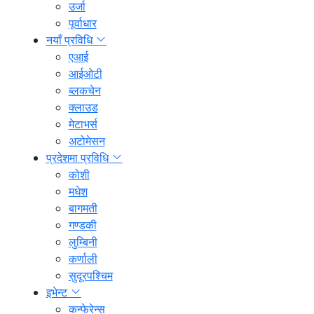
उर्जा
पूर्वाधार
नयाँ प्रविधि
एआई
आईओटी
ब्लकचेन
क्लाउड
मेटाभर्स
अटोमेसन
प्रदेशमा प्रविधि
कोशी
मधेश
बागमती
गण्डकी
लुम्बिनी
कर्णाली
सुदूरपश्चिम
इभेन्ट
कन्फेरेन्स