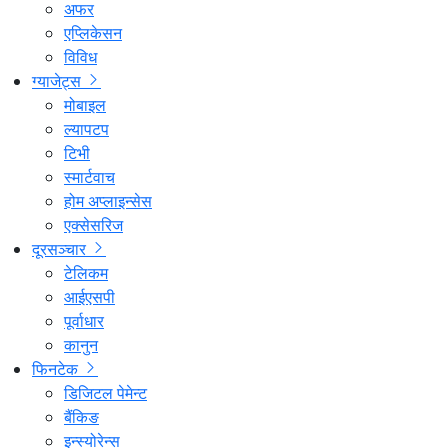
अफर
एप्लिकेसन
विविध
ग्याजेट्स
मोबाइल
ल्यापटप
टिभी
स्मार्टवाच
होम अप्लाइन्सेस
एक्सेसरिज
दूरसञ्चार
टेलिकम
आईएसपी
पूर्वाधार
कानुन
फिनटेक
डिजिटल पेमेन्ट
बैंकिङ
इन्स्योरेन्स