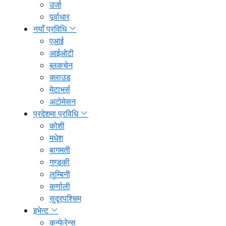
उर्जा
पूर्वाधार
नयाँ प्रविधि
एआई
आईओटी
ब्लकचेन
क्लाउड
मेटाभर्स
अटोमेसन
प्रदेशमा प्रविधि
कोशी
मधेश
बागमती
गण्डकी
लुम्बिनी
कर्णाली
सुदूरपश्चिम
इभेन्ट
कन्फेरेन्स