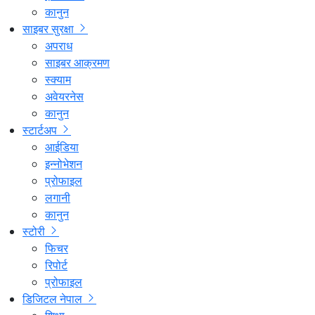
कानुन
साइबर सुरक्षा
अपराध
साइबर आक्रमण
स्क्याम
अवेयरनेस
कानुन
स्टार्टअप
आईडिया
इन्नोभेशन
प्रोफाइल
लगानी
कानुन
स्टोरी
फिचर
रिपोर्ट
प्रोफाइल
डिजिटल नेपाल