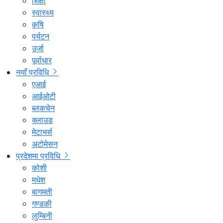
शिक्षा
स्वास्थ्य
कृषि
पर्यटन
उर्जा
पूर्वाधार
नयाँ प्रविधि
एआई
आईओटी
ब्लकचेन
क्लाउड
मेटाभर्स
अटोमेसन
प्रदेशमा प्रविधि
कोशी
मधेश
बागमती
गण्डकी
लुम्बिनी