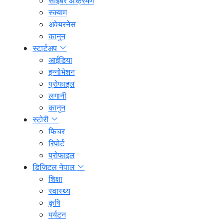
साइबर आक्रमण
स्क्याम
अवेयरनेस
कानुन
स्टार्टअप
आईडिया
इन्नोभेशन
प्रोफाइल
लगानी
कानुन
स्टोरी
फिचर
रिपोर्ट
प्रोफाइल
डिजिटल नेपाल
शिक्षा
स्वास्थ्य
कृषि
पर्यटन