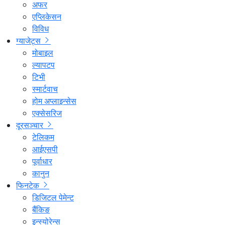
अफर
एप्लिकेसन
विविध
ग्याजेट्स
मोबाइल
ल्यापटप
टिभी
स्मार्टवाच
होम अप्लाइन्सेस
एक्सेसरिज
दूरसञ्चार
टेलिकम
आईएसपी
पूर्वाधार
कानुन
फिनटेक
डिजिटल पेमेन्ट
बैंकिङ
इन्स्योरेन्स