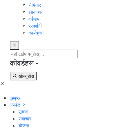
सेमिनार
ह्याकाथन
वर्कशप
प्रदर्शनी
कार्यक्रम
कीवर्डहरू -
खोज्नुहोस
गृहपृष्ठ
अपडेट
सूचना
समाचार
योजना