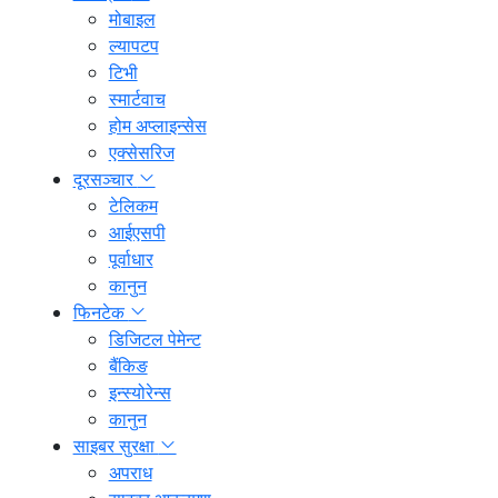
मोबाइल
ल्यापटप
टिभी
स्मार्टवाच
होम अप्लाइन्सेस
एक्सेसरिज
दूरसञ्चार
टेलिकम
आईएसपी
पूर्वाधार
कानुन
फिनटेक
डिजिटल पेमेन्ट
बैंकिङ
इन्स्योरेन्स
कानुन
साइबर सुरक्षा
अपराध