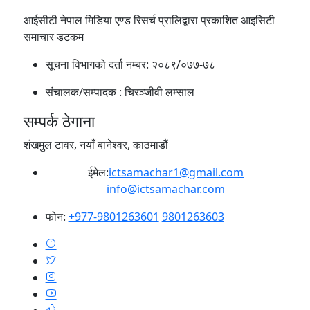
आईसीटी नेपाल मिडिया एण्ड रिसर्च प्रालिद्वारा प्रकाशित आइसिटी
समाचार डटकम
सूचना विभागको दर्ता नम्बर:
२०८९/०७७-७८
संचालक/सम्पादक :
चिरञ्जीवी लम्साल
सम्पर्क ठेगाना
शंखमुल टावर, नयाँ बानेश्वर, काठमाडौं
ईमेल:
ictsamachar1@gmail.com
info@ictsamachar.com
फोन:
+977-9801263601
9801263603