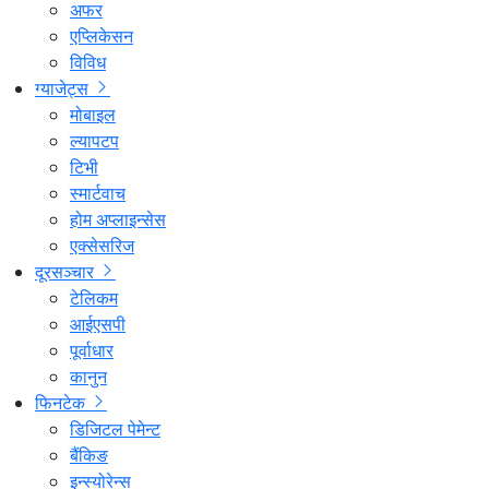
अफर
एप्लिकेसन
विविध
ग्याजेट्स
मोबाइल
ल्यापटप
टिभी
स्मार्टवाच
होम अप्लाइन्सेस
एक्सेसरिज
दूरसञ्चार
टेलिकम
आईएसपी
पूर्वाधार
कानुन
फिनटेक
डिजिटल पेमेन्ट
बैंकिङ
इन्स्योरेन्स