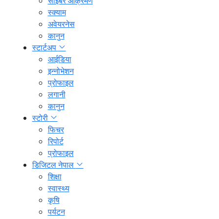
साइबर आक्रमण
स्क्याम
अवेयरनेस
कानुन
स्टार्टअप
आईडिया
इन्नोभेशन
प्रोफाइल
लगानी
कानुन
स्टोरी
फिचर
रिपोर्ट
प्रोफाइल
डिजिटल नेपाल
शिक्षा
स्वास्थ्य
कृषि
पर्यटन