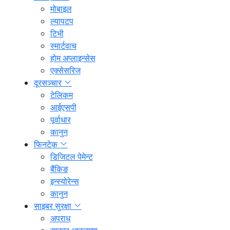
मोबाइल
ल्यापटप
टिभी
स्मार्टवाच
होम अप्लाइन्सेस
एक्सेसरिज
दूरसञ्चार
टेलिकम
आईएसपी
पूर्वाधार
कानुन
फिनटेक
डिजिटल पेमेन्ट
बैंकिङ
इन्स्योरेन्स
कानुन
साइबर सुरक्षा
अपराध