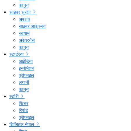
कानुन
साइबर सुरक्षा
अपराध
साइबर आक्रमण
स्क्याम
अवेयरनेस
कानुन
स्टार्टअप
आईडिया
इन्नोभेशन
प्रोफाइल
लगानी
कानुन
स्टोरी
फिचर
रिपोर्ट
प्रोफाइल
डिजिटल नेपाल