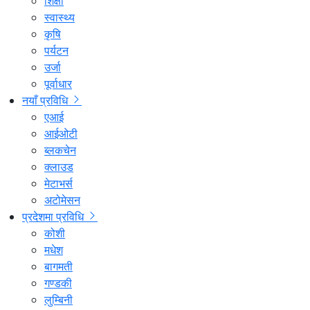
शिक्षा
स्वास्थ्य
कृषि
पर्यटन
उर्जा
पूर्वाधार
नयाँ प्रविधि
एआई
आईओटी
ब्लकचेन
क्लाउड
मेटाभर्स
अटोमेसन
प्रदेशमा प्रविधि
कोशी
मधेश
बागमती
गण्डकी
लुम्बिनी