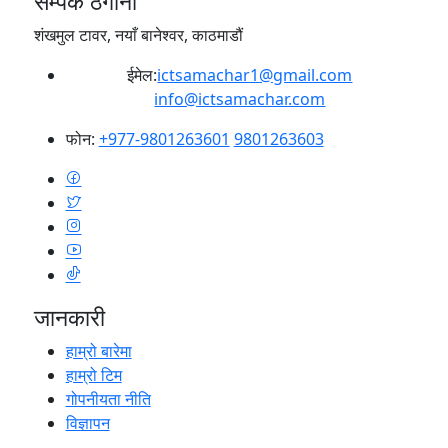
सम्पर्क ठेगाना
शंखमुल टावर, नयाँ बानेश्वर, काठमाडौं
ईमेल:
ictsamachar1@gmail.com
info@ictsamachar.com
फोन:
+977-9801263601
9801263603
जानकारी
हाम्रो बारेमा
हाम्रो टिम
गोपनीयता नीति
विज्ञापन