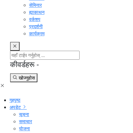
सेमिनार
ह्याकाथन
वर्कशप
प्रदर्शनी
कार्यक्रम
कीवर्डहरू -
खोज्नुहोस
गृहपृष्ठ
अपडेट
सूचना
समाचार
योजना