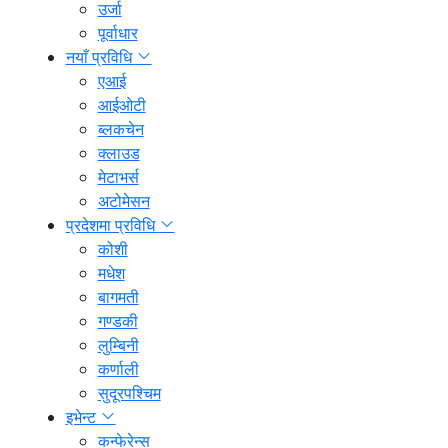
उर्जा
पूर्वाधार
नयाँ प्रविधि
एआई
आईओटी
ब्लकचेन
क्लाउड
मेटाभर्स
अटोमेसन
प्रदेशमा प्रविधि
कोशी
मधेश
बागमती
गण्डकी
लुम्बिनी
कर्णाली
सुदूरपश्चिम
इभेन्ट
कन्फेरेन्स