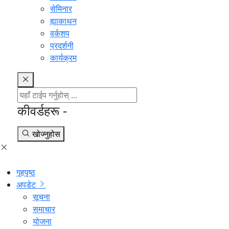
सेमिनार
ह्याकाथन
वर्कशप
प्रदर्शनी
कार्यक्रम
कीवर्डहरू -
खोज्नुहोस
गृहपृष्ठ
अपडेट
सूचना
समाचार
योजना