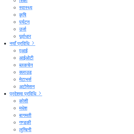
शिक्षा
स्वास्थ्य
कृषि
पर्यटन
उर्जा
पूर्वाधार
नयाँ प्रविधि
एआई
आईओटी
ब्लकचेन
क्लाउड
मेटाभर्स
अटोमेसन
प्रदेशमा प्रविधि
कोशी
मधेश
बागमती
गण्डकी
लुम्बिनी