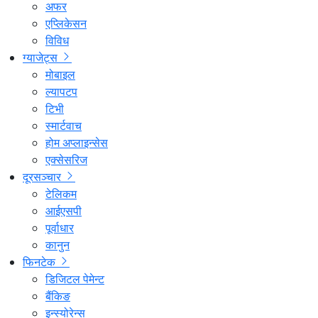
अफर
एप्लिकेसन
विविध
ग्याजेट्स
मोबाइल
ल्यापटप
टिभी
स्मार्टवाच
होम अप्लाइन्सेस
एक्सेसरिज
दूरसञ्चार
टेलिकम
आईएसपी
पूर्वाधार
कानुन
फिनटेक
डिजिटल पेमेन्ट
बैंकिङ
इन्स्योरेन्स