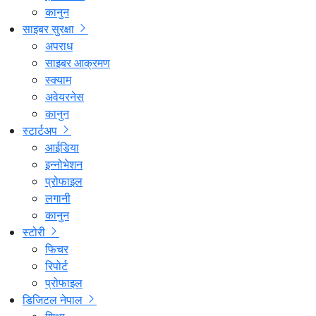
कानुन
साइबर सुरक्षा
अपराध
साइबर आक्रमण
स्क्याम
अवेयरनेस
कानुन
स्टार्टअप
आईडिया
इन्नोभेशन
प्रोफाइल
लगानी
कानुन
स्टोरी
फिचर
रिपोर्ट
प्रोफाइल
डिजिटल नेपाल