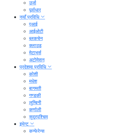
उर्जा
पूर्वाधार
नयाँ प्रविधि
एआई
आईओटी
ब्लकचेन
क्लाउड
मेटाभर्स
अटोमेसन
प्रदेशमा प्रविधि
कोशी
मधेश
बागमती
गण्डकी
लुम्बिनी
कर्णाली
सुदूरपश्चिम
इभेन्ट
कन्फेरेन्स