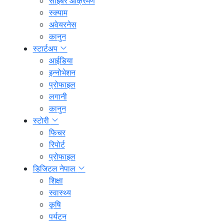
साइबर आक्रमण
स्क्याम
अवेयरनेस
कानुन
स्टार्टअप
आईडिया
इन्नोभेशन
प्रोफाइल
लगानी
कानुन
स्टोरी
फिचर
रिपोर्ट
प्रोफाइल
डिजिटल नेपाल
शिक्षा
स्वास्थ्य
कृषि
पर्यटन