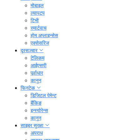
मोबाइल
ल्यापटप
टिभी
स्मार्टवाच
होम अप्लाइन्सेस
एक्सेसरिज
दूरसञ्चार
टेलिकम
आईएसपी
पूर्वाधार
कानुन
फिनटेक
डिजिटल पेमेन्ट
बैंकिङ
इन्स्योरेन्स
कानुन
साइबर सुरक्षा
अपराध