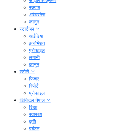
साइबर आक्रमण
स्क्याम
अवेयरनेस
कानुन
स्टार्टअप
आईडिया
इन्नोभेशन
प्रोफाइल
लगानी
कानुन
स्टोरी
फिचर
रिपोर्ट
प्रोफाइल
डिजिटल नेपाल
शिक्षा
स्वास्थ्य
कृषि
पर्यटन