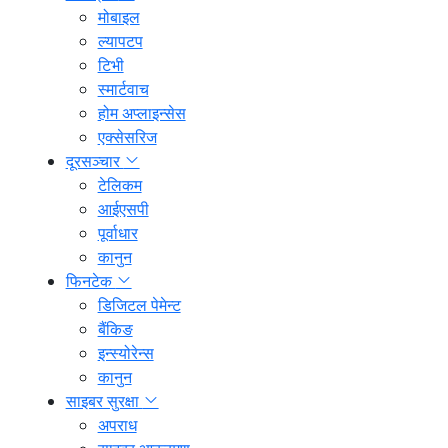
मोबाइल
ल्यापटप
टिभी
स्मार्टवाच
होम अप्लाइन्सेस
एक्सेसरिज
दूरसञ्चार
टेलिकम
आईएसपी
पूर्वाधार
कानुन
फिनटेक
डिजिटल पेमेन्ट
बैंकिङ
इन्स्योरेन्स
कानुन
साइबर सुरक्षा
अपराध