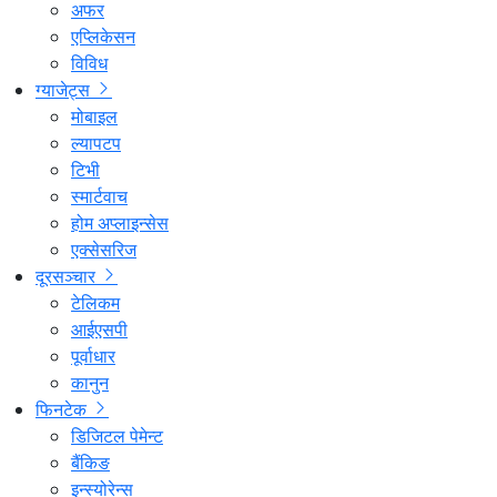
अफर
एप्लिकेसन
विविध
ग्याजेट्स
मोबाइल
ल्यापटप
टिभी
स्मार्टवाच
होम अप्लाइन्सेस
एक्सेसरिज
दूरसञ्चार
टेलिकम
आईएसपी
पूर्वाधार
कानुन
फिनटेक
डिजिटल पेमेन्ट
बैंकिङ
इन्स्योरेन्स