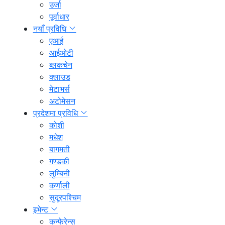
उर्जा
पूर्वाधार
नयाँ प्रविधि
एआई
आईओटी
ब्लकचेन
क्लाउड
मेटाभर्स
अटोमेसन
प्रदेशमा प्रविधि
कोशी
मधेश
बागमती
गण्डकी
लुम्बिनी
कर्णाली
सुदूरपश्चिम
इभेन्ट
कन्फेरेन्स