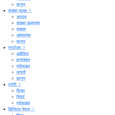
कानुन
साइबर सुरक्षा
अपराध
साइबर आक्रमण
स्क्याम
अवेयरनेस
कानुन
स्टार्टअप
आईडिया
इन्नोभेशन
प्रोफाइल
लगानी
कानुन
स्टोरी
फिचर
रिपोर्ट
प्रोफाइल
डिजिटल नेपाल