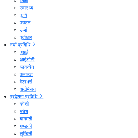
शिक्षा
स्वास्थ्य
कृषि
पर्यटन
उर्जा
पूर्वाधार
नयाँ प्रविधि
एआई
आईओटी
ब्लकचेन
क्लाउड
मेटाभर्स
अटोमेसन
प्रदेशमा प्रविधि
कोशी
मधेश
बागमती
गण्डकी
लुम्बिनी