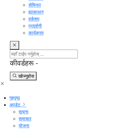
सेमिनार
ह्याकाथन
वर्कशप
प्रदर्शनी
कार्यक्रम
कीवर्डहरू -
खोज्नुहोस
गृहपृष्ठ
अपडेट
सूचना
समाचार
योजना