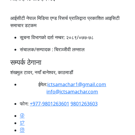
आईसीटी नेपाल मिडिया एण्ड रिसर्च प्रालिद्वारा प्रकाशित आइसिटी
समाचार डटकम
सूचना विभागको दर्ता नम्बर:
२०८९/०७७-७८
संचालक/सम्पादक :
चिरञ्जीवी लम्साल
सम्पर्क ठेगाना
शंखमुल टावर, नयाँ बानेश्वर, काठमाडौं
ईमेल:
ictsamachar1@gmail.com
info@ictsamachar.com
फोन:
+977-9801263601
9801263603