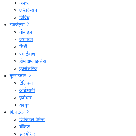
अफर
एप्लिकेसन
विविध
ग्याजेट्स
मोबाइल
ल्यापटप
टिभी
स्मार्टवाच
होम अप्लाइन्सेस
एक्सेसरिज
दूरसञ्चार
टेलिकम
आईएसपी
पूर्वाधार
कानुन
फिनटेक
डिजिटल पेमेन्ट
बैंकिङ
इन्स्योरेन्स