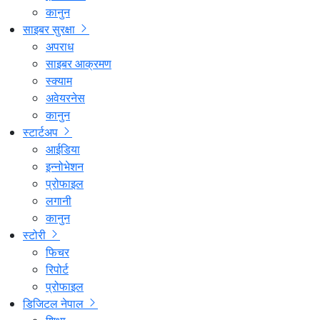
कानुन
साइबर सुरक्षा
अपराध
साइबर आक्रमण
स्क्याम
अवेयरनेस
कानुन
स्टार्टअप
आईडिया
इन्नोभेशन
प्रोफाइल
लगानी
कानुन
स्टोरी
फिचर
रिपोर्ट
प्रोफाइल
डिजिटल नेपाल