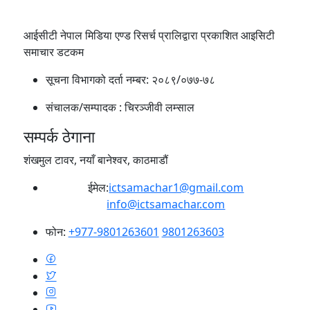
आईसीटी नेपाल मिडिया एण्ड रिसर्च प्रालिद्वारा प्रकाशित आइसिटी
समाचार डटकम
सूचना विभागको दर्ता नम्बर:
२०८९/०७७-७८
संचालक/सम्पादक :
चिरञ्जीवी लम्साल
सम्पर्क ठेगाना
शंखमुल टावर, नयाँ बानेश्वर, काठमाडौं
ईमेल:
ictsamachar1@gmail.com
info@ictsamachar.com
फोन:
+977-9801263601
9801263603