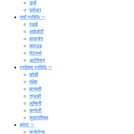
उर्जा
पूर्वाधार
नयाँ प्रविधि
एआई
आईओटी
ब्लकचेन
क्लाउड
मेटाभर्स
अटोमेसन
प्रदेशमा प्रविधि
कोशी
मधेश
बागमती
गण्डकी
लुम्बिनी
कर्णाली
सुदूरपश्चिम
इभेन्ट
कन्फेरेन्स