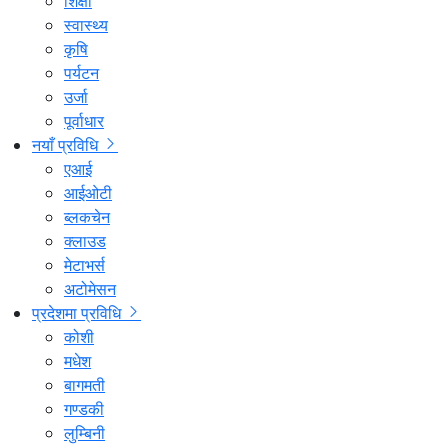
शिक्षा
स्वास्थ्य
कृषि
पर्यटन
उर्जा
पूर्वाधार
नयाँ प्रविधि
एआई
आईओटी
ब्लकचेन
क्लाउड
मेटाभर्स
अटोमेसन
प्रदेशमा प्रविधि
कोशी
मधेश
बागमती
गण्डकी
लुम्बिनी