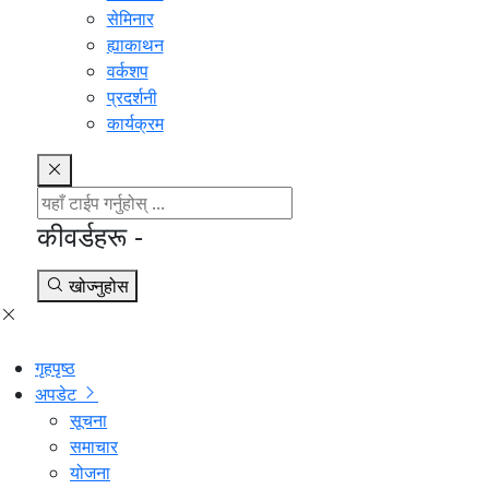
सेमिनार
ह्याकाथन
वर्कशप
प्रदर्शनी
कार्यक्रम
कीवर्डहरू -
खोज्नुहोस
गृहपृष्ठ
अपडेट
सूचना
समाचार
योजना