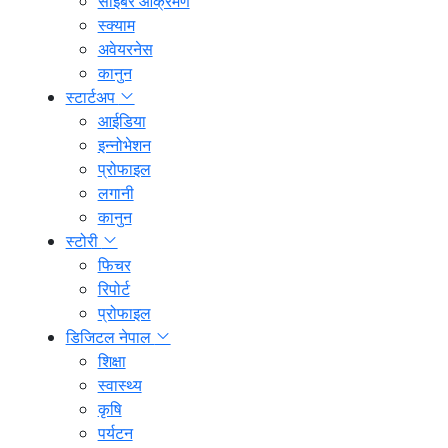
साइबर आक्रमण
स्क्याम
अवेयरनेस
कानुन
स्टार्टअप
आईडिया
इन्नोभेशन
प्रोफाइल
लगानी
कानुन
स्टोरी
फिचर
रिपोर्ट
प्रोफाइल
डिजिटल नेपाल
शिक्षा
स्वास्थ्य
कृषि
पर्यटन