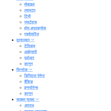
मोबाइल
ल्यापटप
टिभी
स्मार्टवाच
होम अप्लाइन्सेस
एक्सेसरिज
दूरसञ्चार
टेलिकम
आईएसपी
पूर्वाधार
कानुन
फिनटेक
डिजिटल पेमेन्ट
बैंकिङ
इन्स्योरेन्स
कानुन
साइबर सुरक्षा
अपराध