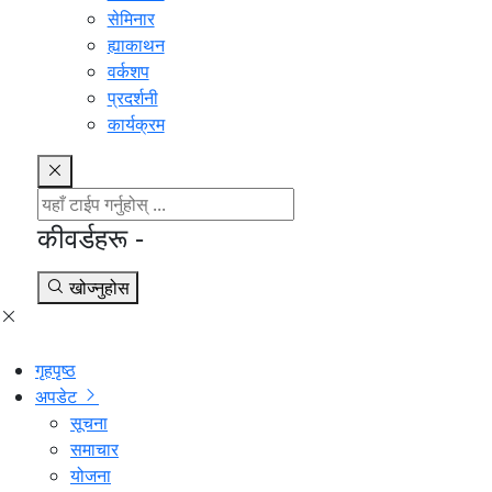
सेमिनार
ह्याकाथन
वर्कशप
प्रदर्शनी
कार्यक्रम
कीवर्डहरू -
खोज्नुहोस
गृहपृष्ठ
अपडेट
सूचना
समाचार
योजना