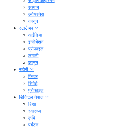
साइबर आक्रमण
स्क्याम
अवेयरनेस
कानुन
स्टार्टअप
आईडिया
इन्नोभेशन
प्रोफाइल
लगानी
कानुन
स्टोरी
फिचर
रिपोर्ट
प्रोफाइल
डिजिटल नेपाल
शिक्षा
स्वास्थ्य
कृषि
पर्यटन