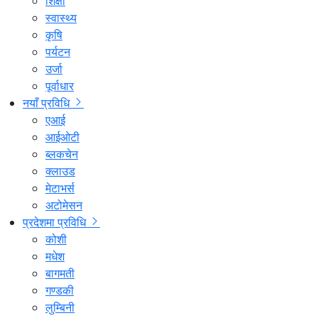
शिक्षा
स्वास्थ्य
कृषि
पर्यटन
उर्जा
पूर्वाधार
नयाँ प्रविधि
एआई
आईओटी
ब्लकचेन
क्लाउड
मेटाभर्स
अटोमेसन
प्रदेशमा प्रविधि
कोशी
मधेश
बागमती
गण्डकी
लुम्बिनी