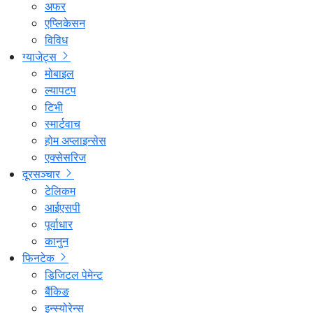
अफर
एप्लिकेसन
विविध
ग्याजेट्स
मोबाइल
ल्यापटप
टिभी
स्मार्टवाच
होम अप्लाइन्सेस
एक्सेसरिज
दूरसञ्चार
टेलिकम
आईएसपी
पूर्वाधार
कानुन
फिनटेक
डिजिटल पेमेन्ट
बैंकिङ
इन्स्योरेन्स