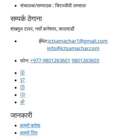
संचालक/सम्पादक :
चिरञ्जीवी लम्साल
सम्पर्क ठेगाना
शंखमुल टावर, नयाँ बानेश्वर, काठमाडौं
ईमेल:
ictsamachar1@gmail.com
info@ictsamachar.com
फोन:
+977-9801263601
9801263603
जानकारी
हाम्रो बारेमा
हाम्रो टिम