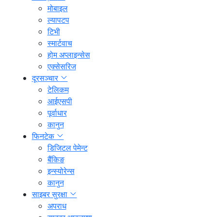
मोबाइल
ल्यापटप
टिभी
स्मार्टवाच
होम अप्लाइन्सेस
एक्सेसरिज
दूरसञ्चार
टेलिकम
आईएसपी
पूर्वाधार
कानुन
फिनटेक
डिजिटल पेमेन्ट
बैंकिङ
इन्स्योरेन्स
कानुन
साइबर सुरक्षा
अपराध