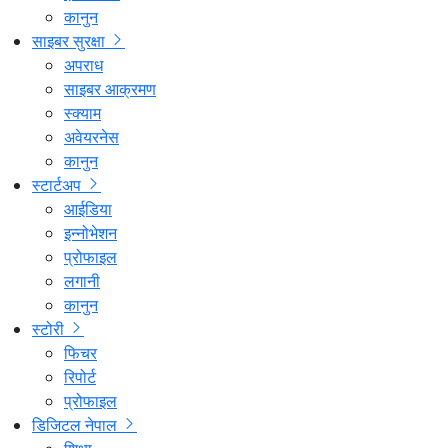
कानुन
साइबर सुरक्षा
अपराध
साइबर आक्रमण
स्क्याम
अवेयरनेस
कानुन
स्टार्टअप
आईडिया
इन्नोभेशन
प्रोफाइल
लगानी
कानुन
स्टोरी
फिचर
रिपोर्ट
प्रोफाइल
डिजिटल नेपाल