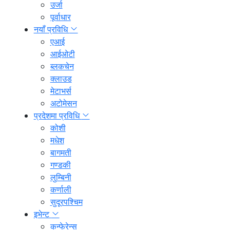
उर्जा
पूर्वाधार
नयाँ प्रविधि
एआई
आईओटी
ब्लकचेन
क्लाउड
मेटाभर्स
अटोमेसन
प्रदेशमा प्रविधि
कोशी
मधेश
बागमती
गण्डकी
लुम्बिनी
कर्णाली
सुदूरपश्चिम
इभेन्ट
कन्फेरेन्स