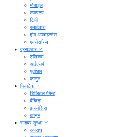
मोबाइल
ल्यापटप
टिभी
स्मार्टवाच
होम अप्लाइन्सेस
एक्सेसरिज
दूरसञ्चार
टेलिकम
आईएसपी
पूर्वाधार
कानुन
फिनटेक
डिजिटल पेमेन्ट
बैंकिङ
इन्स्योरेन्स
कानुन
साइबर सुरक्षा
अपराध