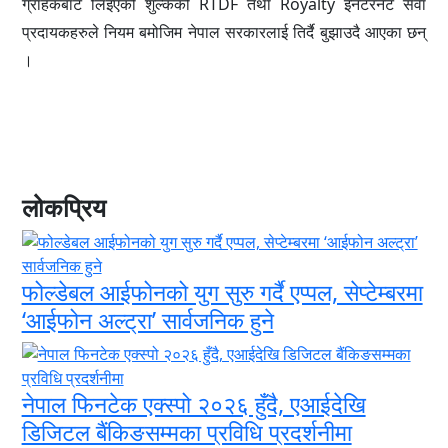
ग्राहकबाट लिइएको शुल्कको RTDF तथा Royalty इनटरनेट सेवा
प्रदायकहरुले नियम बमोजिम नेपाल सरकारलाई तिर्दै बुझाउदै आएका छन्
।
लोकप्रिय
फोल्डेबल आईफोनको युग सुरु गर्दै एप्पल, सेप्टेम्बरमा
‘आईफोन अल्ट्रा’ सार्वजनिक हुने
नेपाल फिनटेक एक्स्पो २०२६ हुँदै, एआईदेखि
डिजिटल बैंकिङसम्मका प्रविधि प्रदर्शनीमा