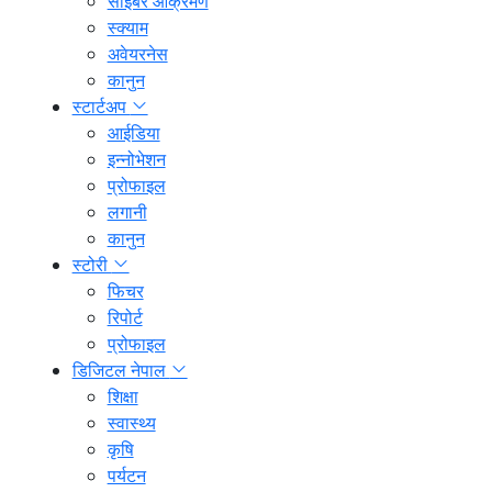
साइबर आक्रमण
स्क्याम
अवेयरनेस
कानुन
स्टार्टअप
आईडिया
इन्नोभेशन
प्रोफाइल
लगानी
कानुन
स्टोरी
फिचर
रिपोर्ट
प्रोफाइल
डिजिटल नेपाल
शिक्षा
स्वास्थ्य
कृषि
पर्यटन