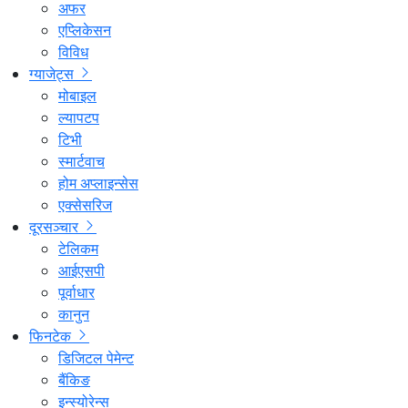
अफर
एप्लिकेसन
विविध
ग्याजेट्स
मोबाइल
ल्यापटप
टिभी
स्मार्टवाच
होम अप्लाइन्सेस
एक्सेसरिज
दूरसञ्चार
टेलिकम
आईएसपी
पूर्वाधार
कानुन
फिनटेक
डिजिटल पेमेन्ट
बैंकिङ
इन्स्योरेन्स