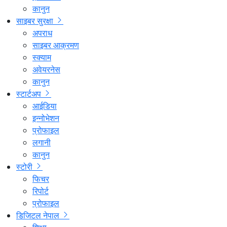
कानुन
साइबर सुरक्षा
अपराध
साइबर आक्रमण
स्क्याम
अवेयरनेस
कानुन
स्टार्टअप
आईडिया
इन्नोभेशन
प्रोफाइल
लगानी
कानुन
स्टोरी
फिचर
रिपोर्ट
प्रोफाइल
डिजिटल नेपाल