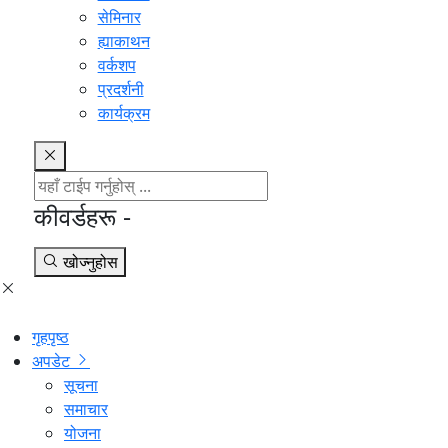
सेमिनार
ह्याकाथन
वर्कशप
प्रदर्शनी
कार्यक्रम
कीवर्डहरू -
खोज्नुहोस
गृहपृष्ठ
अपडेट
सूचना
समाचार
योजना