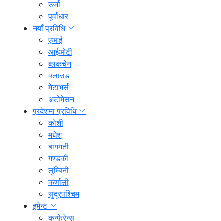
उर्जा
पूर्वाधार
नयाँ प्रविधि
एआई
आईओटी
ब्लकचेन
क्लाउड
मेटाभर्स
अटोमेसन
प्रदेशमा प्रविधि
कोशी
मधेश
बागमती
गण्डकी
लुम्बिनी
कर्णाली
सुदूरपश्चिम
इभेन्ट
कन्फेरेन्स