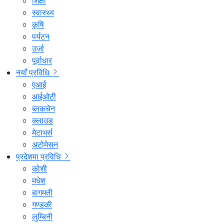
शिक्षा
स्वास्थ्य
कृषि
पर्यटन
उर्जा
पूर्वाधार
नयाँ प्रविधि
एआई
आईओटी
ब्लकचेन
क्लाउड
मेटाभर्स
अटोमेसन
प्रदेशमा प्रविधि
कोशी
मधेश
बागमती
गण्डकी
लुम्बिनी