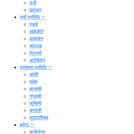
उर्जा
पूर्वाधार
नयाँ प्रविधि
एआई
आईओटी
ब्लकचेन
क्लाउड
मेटाभर्स
अटोमेसन
प्रदेशमा प्रविधि
कोशी
मधेश
बागमती
गण्डकी
लुम्बिनी
कर्णाली
सुदूरपश्चिम
इभेन्ट
कन्फेरेन्स