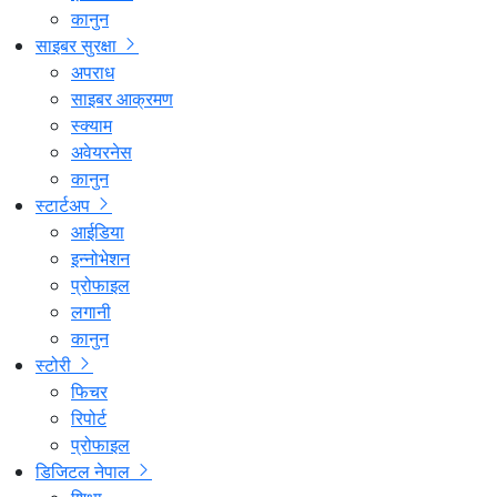
कानुन
साइबर सुरक्षा
अपराध
साइबर आक्रमण
स्क्याम
अवेयरनेस
कानुन
स्टार्टअप
आईडिया
इन्नोभेशन
प्रोफाइल
लगानी
कानुन
स्टोरी
फिचर
रिपोर्ट
प्रोफाइल
डिजिटल नेपाल