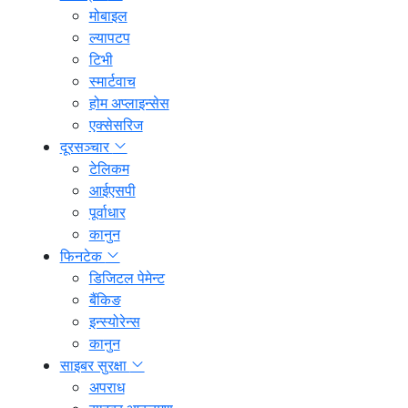
मोबाइल
ल्यापटप
टिभी
स्मार्टवाच
होम अप्लाइन्सेस
एक्सेसरिज
दूरसञ्चार
टेलिकम
आईएसपी
पूर्वाधार
कानुन
फिनटेक
डिजिटल पेमेन्ट
बैंकिङ
इन्स्योरेन्स
कानुन
साइबर सुरक्षा
अपराध