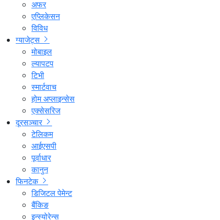
अफर
एप्लिकेसन
विविध
ग्याजेट्स
मोबाइल
ल्यापटप
टिभी
स्मार्टवाच
होम अप्लाइन्सेस
एक्सेसरिज
दूरसञ्चार
टेलिकम
आईएसपी
पूर्वाधार
कानुन
फिनटेक
डिजिटल पेमेन्ट
बैंकिङ
इन्स्योरेन्स