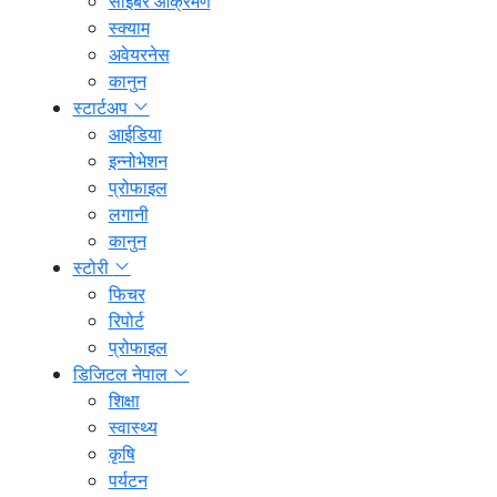
साइबर आक्रमण
स्क्याम
अवेयरनेस
कानुन
स्टार्टअप
आईडिया
इन्नोभेशन
प्रोफाइल
लगानी
कानुन
स्टोरी
फिचर
रिपोर्ट
प्रोफाइल
डिजिटल नेपाल
शिक्षा
स्वास्थ्य
कृषि
पर्यटन