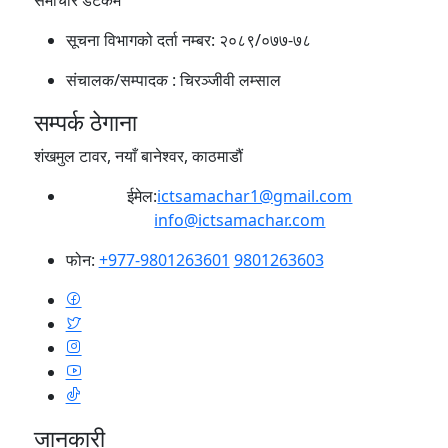
समाचार डटकम
सूचना विभागको दर्ता नम्बर:
२०८९/०७७-७८
संचालक/सम्पादक :
चिरञ्जीवी लम्साल
सम्पर्क ठेगाना
शंखमुल टावर, नयाँ बानेश्वर, काठमाडौं
ईमेल:
ictsamachar1@gmail.com
info@ictsamachar.com
फोन:
+977-9801263601
9801263603
जानकारी