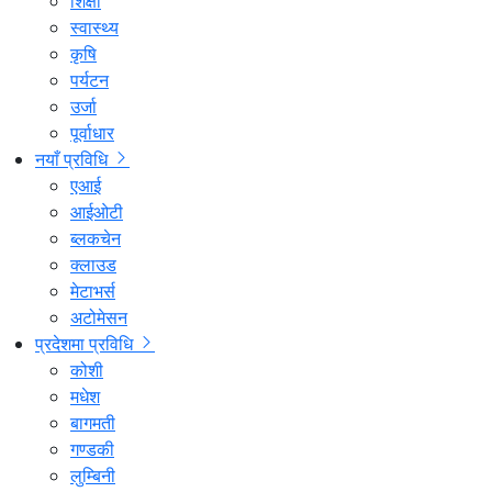
शिक्षा
स्वास्थ्य
कृषि
पर्यटन
उर्जा
पूर्वाधार
नयाँ प्रविधि
एआई
आईओटी
ब्लकचेन
क्लाउड
मेटाभर्स
अटोमेसन
प्रदेशमा प्रविधि
कोशी
मधेश
बागमती
गण्डकी
लुम्बिनी