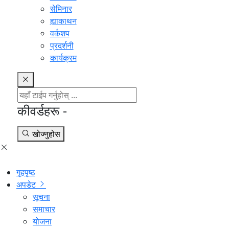
सेमिनार
ह्याकाथन
वर्कशप
प्रदर्शनी
कार्यक्रम
कीवर्डहरू -
खोज्नुहोस
गृहपृष्ठ
अपडेट
सूचना
समाचार
योजना