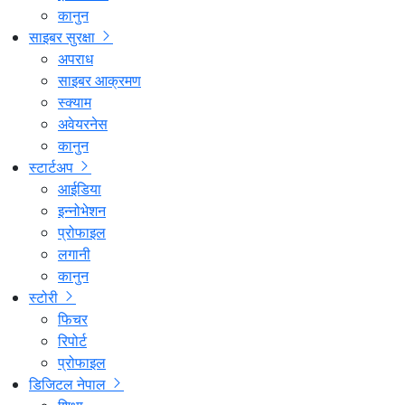
कानुन
साइबर सुरक्षा
अपराध
साइबर आक्रमण
स्क्याम
अवेयरनेस
कानुन
स्टार्टअप
आईडिया
इन्नोभेशन
प्रोफाइल
लगानी
कानुन
स्टोरी
फिचर
रिपोर्ट
प्रोफाइल
डिजिटल नेपाल