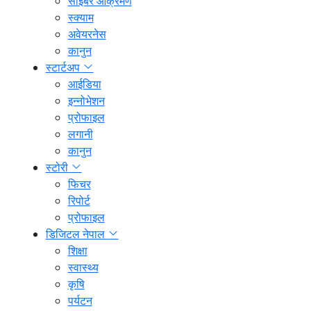
साइबर आक्रमण
स्क्याम
अवेयरनेस
कानुन
स्टार्टअप
आईडिया
इन्नोभेशन
प्रोफाइल
लगानी
कानुन
स्टोरी
फिचर
रिपोर्ट
प्रोफाइल
डिजिटल नेपाल
शिक्षा
स्वास्थ्य
कृषि
पर्यटन