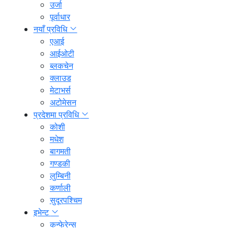
उर्जा
पूर्वाधार
नयाँ प्रविधि
एआई
आईओटी
ब्लकचेन
क्लाउड
मेटाभर्स
अटोमेसन
प्रदेशमा प्रविधि
कोशी
मधेश
बागमती
गण्डकी
लुम्बिनी
कर्णाली
सुदूरपश्चिम
इभेन्ट
कन्फेरेन्स