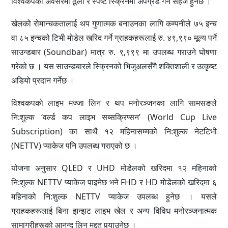
विश्वकपको अवसरमा ठूलो र स्पष्ट स्क्रिनमा अपग्रेड गर्न सहज हुनेछ ।
खेलको रोमान्चकतालाई थप गुणात्मक बनाउनका लागि कम्पनीले ७५ इन्च
वा ८५ इन्चको टिभी मोडेल खरिद गर्ने ग्राहकहरूलाई रु. ४९,९९० मूल्य पर्ने
साउन्डबार (Soundbar) मात्र रु. ९,९९९ मा उपलब्ध गराउने घोषणा
गरेको छ । यस साउन्डबारले स्क्रिनको भिजुअलसँगै शक्तिशाली र उत्कृष्ट
अडियो प्रदान गर्नेछ ।
विश्वकपको लाइभ मज्जा लिन र थप मनोरञ्जनका लागि सामसङले
नि:शुल्क ‘वर्ल्ड कप लाइभ सब्सक्रिप्सन’ (World Cup Live
Subscription) का साथै १२ महिनासम्मको नि:शुल्क नेटटिभी
(NETTV) प्याकेज पनि उपलब्ध गराएको छ ।
योजना अनुसार QLED र UHD मोडेलको खरिदमा १२ महिनाको
नि:शुल्क NETTV प्याकेज पाइनेछ भने FHD र HD मोडेलको खरिदमा ६
महिनाको नि:शुल्क NETTV प्याकेज उपलब्ध हुनेछ । यसले
ग्राहकहरूलाई बिना झन्झट लाइभ खेल र अन्य विविध मनोरञ्जनात्मक
सामाग्रीहरूको आनन्द लिन मद्दत पुर्‍याउनेछ ।