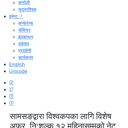
कर्णाली
सुदूरपश्चिम
इभेन्ट
कन्फेरेन्स
सेमिनार
ह्याकाथन
वर्कशप
प्रदर्शनी
कार्यक्रम
English
Unicode
सामसङद्वारा विश्वकपका लागि विशेष
अफर, नि:शुल्क १२ महिनासम्मको नेट