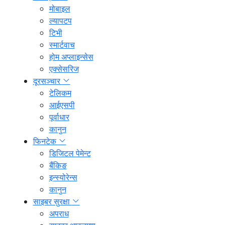
मोबाइल
ल्यापटप
टिभी
स्मार्टवाच
होम अप्लाइन्सेस
एक्सेसरिज
दूरसञ्चार
टेलिकम
आईएसपी
पूर्वाधार
कानुन
फिनटेक
डिजिटल पेमेन्ट
बैंकिङ
इन्स्योरेन्स
कानुन
साइबर सुरक्षा
अपराध