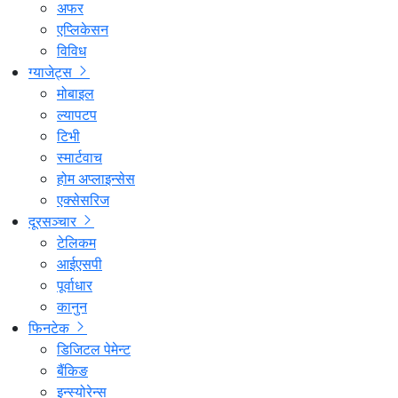
अफर
एप्लिकेसन
विविध
ग्याजेट्स
मोबाइल
ल्यापटप
टिभी
स्मार्टवाच
होम अप्लाइन्सेस
एक्सेसरिज
दूरसञ्चार
टेलिकम
आईएसपी
पूर्वाधार
कानुन
फिनटेक
डिजिटल पेमेन्ट
बैंकिङ
इन्स्योरेन्स