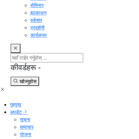
सेमिनार
ह्याकाथन
वर्कशप
प्रदर्शनी
कार्यक्रम
कीवर्डहरू -
खोज्नुहोस
गृहपृष्ठ
अपडेट
सूचना
समाचार
योजना