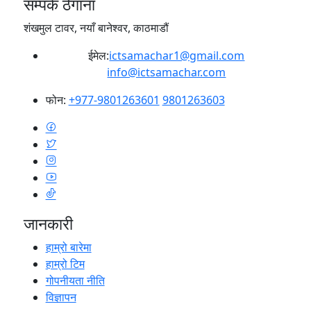
सम्पर्क ठेगाना
शंखमुल टावर, नयाँ बानेश्वर, काठमाडौं
ईमेल:
ictsamachar1@gmail.com
info@ictsamachar.com
फोन:
+977-9801263601
9801263603
जानकारी
हाम्रो बारेमा
हाम्रो टिम
गोपनीयता नीति
विज्ञापन