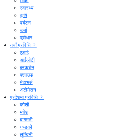
शिक्षा
स्वास्थ्य
कृषि
पर्यटन
उर्जा
पूर्वाधार
नयाँ प्रविधि
एआई
आईओटी
ब्लकचेन
क्लाउड
मेटाभर्स
अटोमेसन
प्रदेशमा प्रविधि
कोशी
मधेश
बागमती
गण्डकी
लुम्बिनी