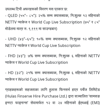
उपलब्ध टिभी अफरहरूको विवरण यस प्रकार छ:
- QLED (५५”– ८५”): २५% सम्म क्यासब्याक, नि:शुल्क १२ महिनाको
NETTV प्याकेज र World Cup Live Subscription (७५” र ८५”
मोडेलमा मात्र रु. ९,९९९ मा साउन्डबार)
- UHD (४३”–६५”): १०% सम्म क्यासब्याक, नि:शुल्क १२ महिनाको
NETTV प्याकेज र World Cup Live Subscription
- FHD (४३”): ७% सम्म क्यासब्याक, नि:शुल्क ६ महिनाको NETTV
प्याकेज र World Cup Live Subscription
- HD (३२”): २१% सम्म क्यासब्याक, नि:शुल्क ६ महिनाको NETTV
प्याकेज र World Cup Live Subscription
ग्राहकहरूको सहजताका लागि हुलास फिनसर्भ हाएर पर्चेज लिमिटेड
(Hulas Finserve Hire Purchase Ltd.) द्वारा सञ्चालित ‘सामसङ
इन्स्टा फाइनान्स’ सेवामार्फत १२ वा २४ महिनाको ईएमआई (EMI)