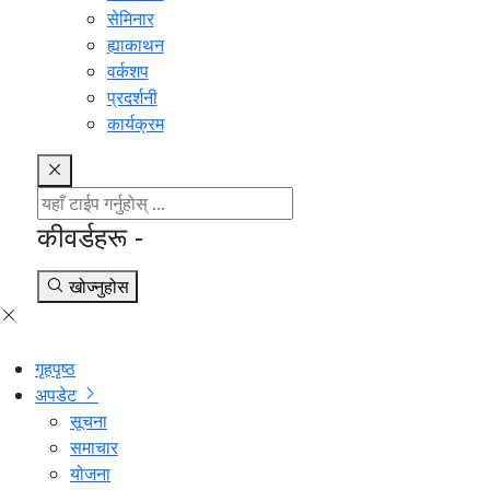
सेमिनार
ह्याकाथन
वर्कशप
प्रदर्शनी
कार्यक्रम
कीवर्डहरू -
खोज्नुहोस
गृहपृष्ठ
अपडेट
सूचना
समाचार
योजना