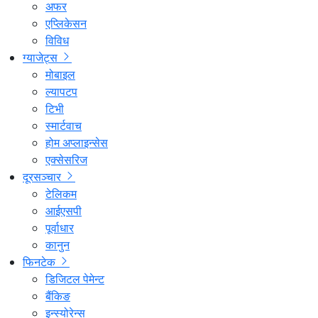
अफर
एप्लिकेसन
विविध
ग्याजेट्स
मोबाइल
ल्यापटप
टिभी
स्मार्टवाच
होम अप्लाइन्सेस
एक्सेसरिज
दूरसञ्चार
टेलिकम
आईएसपी
पूर्वाधार
कानुन
फिनटेक
डिजिटल पेमेन्ट
बैंकिङ
इन्स्योरेन्स