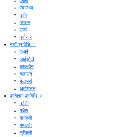
शिक्षा
स्वास्थ्य
कृषि
पर्यटन
उर्जा
पूर्वाधार
नयाँ प्रविधि
एआई
आईओटी
ब्लकचेन
क्लाउड
मेटाभर्स
अटोमेसन
प्रदेशमा प्रविधि
कोशी
मधेश
बागमती
गण्डकी
लुम्बिनी