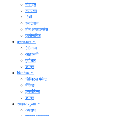
मोबाइल
ल्यापटप
टिभी
स्मार्टवाच
होम अप्लाइन्सेस
एक्सेसरिज
दूरसञ्चार
टेलिकम
आईएसपी
पूर्वाधार
कानुन
फिनटेक
डिजिटल पेमेन्ट
बैंकिङ
इन्स्योरेन्स
कानुन
साइबर सुरक्षा
अपराध