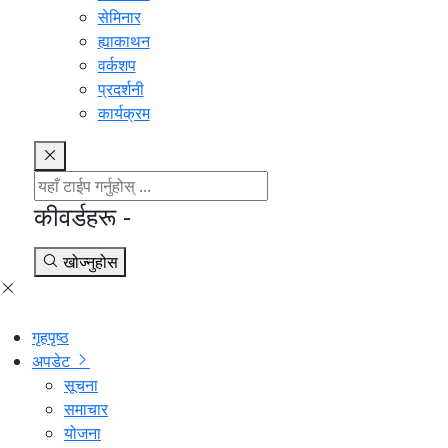
सेमिनार
ह्याकाथन
वर्कशप
प्रदर्शनी
कार्यक्रम
कीवर्डहरू -
खोज्नुहोस
गृहपृष्ठ
अपडेट
सूचना
समाचार
योजना