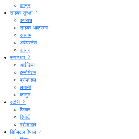
कानुन
साइबर सुरक्षा
अपराध
साइबर आक्रमण
स्क्याम
अवेयरनेस
कानुन
स्टार्टअप
आईडिया
इन्नोभेशन
प्रोफाइल
लगानी
कानुन
स्टोरी
फिचर
रिपोर्ट
प्रोफाइल
डिजिटल नेपाल