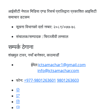
आईसीटी नेपाल मिडिया एण्ड रिसर्च प्रालिद्वारा प्रकाशित आइसिटी
समाचार डटकम
सूचना विभागको दर्ता नम्बर:
२०८९/०७७-७८
संचालक/सम्पादक :
चिरञ्जीवी लम्साल
सम्पर्क ठेगाना
शंखमुल टावर, नयाँ बानेश्वर, काठमाडौं
ईमेल:
ictsamachar1@gmail.com
info@ictsamachar.com
फोन:
+977-9801263601
9801263603