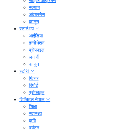
साइबर आक्रमण
स्क्याम
अवेयरनेस
कानुन
स्टार्टअप
आईडिया
इन्नोभेशन
प्रोफाइल
लगानी
कानुन
स्टोरी
फिचर
रिपोर्ट
प्रोफाइल
डिजिटल नेपाल
शिक्षा
स्वास्थ्य
कृषि
पर्यटन