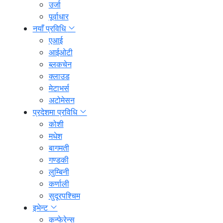
उर्जा
पूर्वाधार
नयाँ प्रविधि
एआई
आईओटी
ब्लकचेन
क्लाउड
मेटाभर्स
अटोमेसन
प्रदेशमा प्रविधि
कोशी
मधेश
बागमती
गण्डकी
लुम्बिनी
कर्णाली
सुदूरपश्चिम
इभेन्ट
कन्फेरेन्स