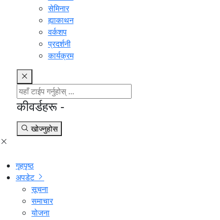
सेमिनार
ह्याकाथन
वर्कशप
प्रदर्शनी
कार्यक्रम
कीवर्डहरू -
खोज्नुहोस
गृहपृष्ठ
अपडेट
सूचना
समाचार
योजना