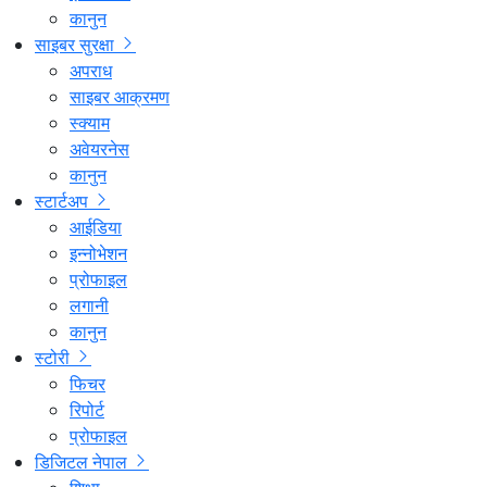
कानुन
साइबर सुरक्षा
अपराध
साइबर आक्रमण
स्क्याम
अवेयरनेस
कानुन
स्टार्टअप
आईडिया
इन्नोभेशन
प्रोफाइल
लगानी
कानुन
स्टोरी
फिचर
रिपोर्ट
प्रोफाइल
डिजिटल नेपाल