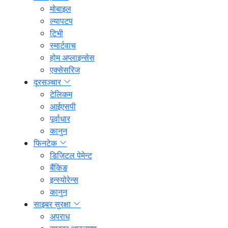
मोबाइल
ल्यापटप
टिभी
स्मार्टवाच
होम अप्लाइन्सेस
एक्सेसरिज
दूरसञ्चार
टेलिकम
आईएसपी
पूर्वाधार
कानुन
फिनटेक
डिजिटल पेमेन्ट
बैंकिङ
इन्स्योरेन्स
कानुन
साइबर सुरक्षा
अपराध