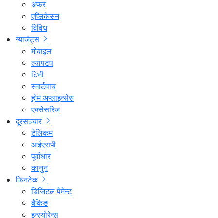
अफर
एप्लिकेसन
विविध
ग्याजेट्स
मोबाइल
ल्यापटप
टिभी
स्मार्टवाच
होम अप्लाइन्सेस
एक्सेसरिज
दूरसञ्चार
टेलिकम
आईएसपी
पूर्वाधार
कानुन
फिनटेक
डिजिटल पेमेन्ट
बैंकिङ
इन्स्योरेन्स