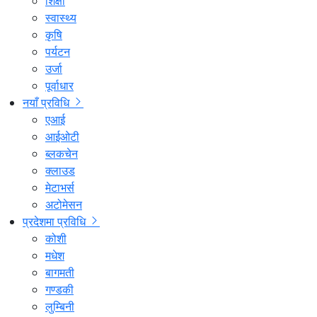
शिक्षा
स्वास्थ्य
कृषि
पर्यटन
उर्जा
पूर्वाधार
नयाँ प्रविधि
एआई
आईओटी
ब्लकचेन
क्लाउड
मेटाभर्स
अटोमेसन
प्रदेशमा प्रविधि
कोशी
मधेश
बागमती
गण्डकी
लुम्बिनी