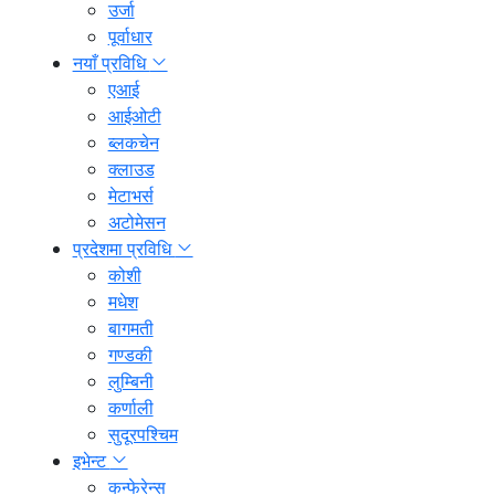
उर्जा
पूर्वाधार
नयाँ प्रविधि
एआई
आईओटी
ब्लकचेन
क्लाउड
मेटाभर्स
अटोमेसन
प्रदेशमा प्रविधि
कोशी
मधेश
बागमती
गण्डकी
लुम्बिनी
कर्णाली
सुदूरपश्चिम
इभेन्ट
कन्फेरेन्स