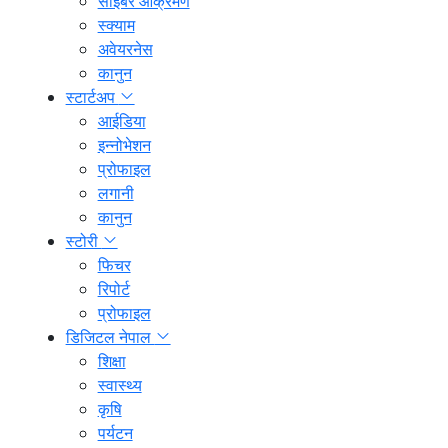
साइबर आक्रमण
स्क्याम
अवेयरनेस
कानुन
स्टार्टअप
आईडिया
इन्नोभेशन
प्रोफाइल
लगानी
कानुन
स्टोरी
फिचर
रिपोर्ट
प्रोफाइल
डिजिटल नेपाल
शिक्षा
स्वास्थ्य
कृषि
पर्यटन