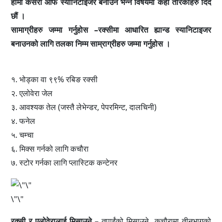
हामी कसरी आफै स्यानिटाइजर बनाउने भन्ने विषयमा केही तरिकाहरु दिदै
छौं ।
सामाग्रीहरु जम्मा गर्नुहोस –रक्सीमा आधारित ह्यान्ड स्यानिटाइजर
बनाउनको लागि तलका निम्म साम्राग्रीहरु जम्मा गर्नुहोस ।
१. भोड्का वा ९९% रबिङ रक्सी
२. एलोवेरा जेल
३. आवश्यक तेल (जस्तै लेभेन्डर, पेपरमिन्ट, दालचिनी)
४. फनेल
५. चम्चा
६. मिक्स गर्नको लागि कचौरा
७. स्टोर गर्नका लागि प्लास्टिक कन्टेनर
\"\"
रक्सी र एलोवेरालाई मिसाउने –
तपाईंको मिसाउने कचौरामा तीनभागको