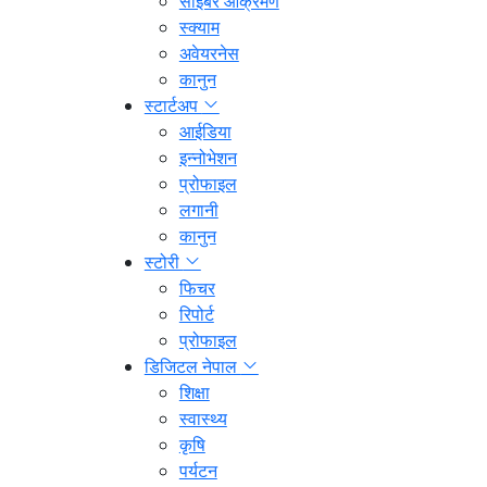
साइबर आक्रमण
स्क्याम
अवेयरनेस
कानुन
स्टार्टअप
आईडिया
इन्नोभेशन
प्रोफाइल
लगानी
कानुन
स्टोरी
फिचर
रिपोर्ट
प्रोफाइल
डिजिटल नेपाल
शिक्षा
स्वास्थ्य
कृषि
पर्यटन