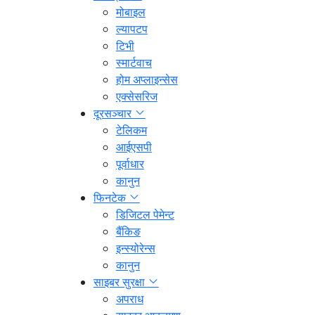
मोबाइल
ल्यापटप
टिभी
स्मार्टवाच
होम अप्लाइन्सेस
एक्सेसरिज
दूरसञ्चार
टेलिकम
आईएसपी
पूर्वाधार
कानुन
फिनटेक
डिजिटल पेमेन्ट
बैंकिङ
इन्स्योरेन्स
कानुन
साइबर सुरक्षा
अपराध