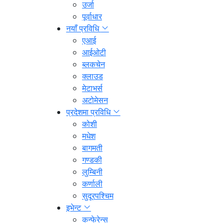
उर्जा
पूर्वाधार
नयाँ प्रविधि
एआई
आईओटी
ब्लकचेन
क्लाउड
मेटाभर्स
अटोमेसन
प्रदेशमा प्रविधि
कोशी
मधेश
बागमती
गण्डकी
लुम्बिनी
कर्णाली
सुदूरपश्चिम
इभेन्ट
कन्फेरेन्स