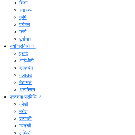
शिक्षा
स्वास्थ्य
कृषि
पर्यटन
उर्जा
पूर्वाधार
नयाँ प्रविधि
एआई
आईओटी
ब्लकचेन
क्लाउड
मेटाभर्स
अटोमेसन
प्रदेशमा प्रविधि
कोशी
मधेश
बागमती
गण्डकी
लुम्बिनी