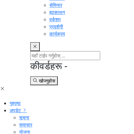
सेमिनार
ह्याकाथन
वर्कशप
प्रदर्शनी
कार्यक्रम
कीवर्डहरू -
खोज्नुहोस
गृहपृष्ठ
अपडेट
सूचना
समाचार
योजना