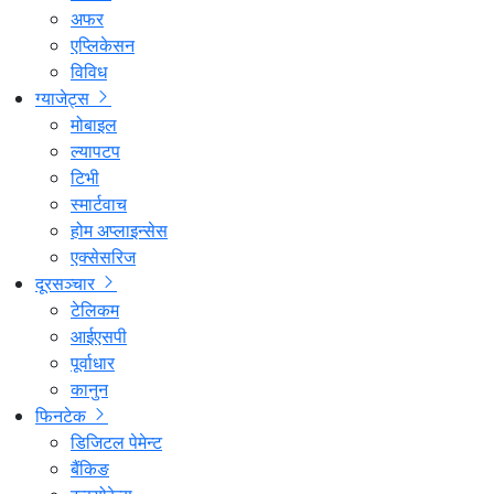
अफर
एप्लिकेसन
विविध
ग्याजेट्स
मोबाइल
ल्यापटप
टिभी
स्मार्टवाच
होम अप्लाइन्सेस
एक्सेसरिज
दूरसञ्चार
टेलिकम
आईएसपी
पूर्वाधार
कानुन
फिनटेक
डिजिटल पेमेन्ट
बैंकिङ