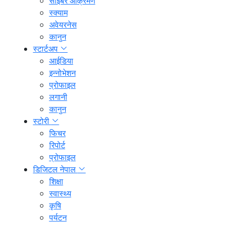
साइबर आक्रमण
स्क्याम
अवेयरनेस
कानुन
स्टार्टअप
आईडिया
इन्नोभेशन
प्रोफाइल
लगानी
कानुन
स्टोरी
फिचर
रिपोर्ट
प्रोफाइल
डिजिटल नेपाल
शिक्षा
स्वास्थ्य
कृषि
पर्यटन