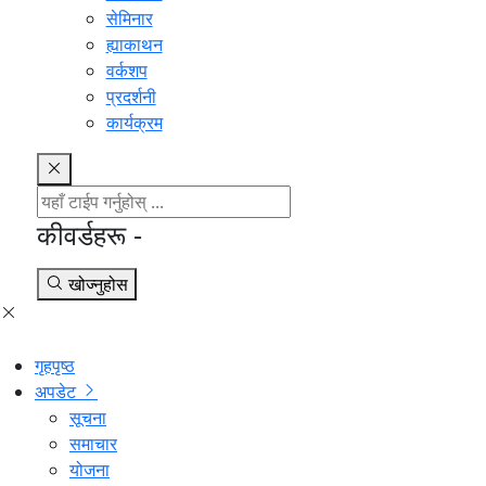
सेमिनार
ह्याकाथन
वर्कशप
प्रदर्शनी
कार्यक्रम
कीवर्डहरू -
खोज्नुहोस
गृहपृष्ठ
अपडेट
सूचना
समाचार
योजना