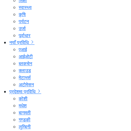
शिक्षा
स्वास्थ्य
कृषि
पर्यटन
उर्जा
पूर्वाधार
नयाँ प्रविधि
एआई
आईओटी
ब्लकचेन
क्लाउड
मेटाभर्स
अटोमेसन
प्रदेशमा प्रविधि
कोशी
मधेश
बागमती
गण्डकी
लुम्बिनी