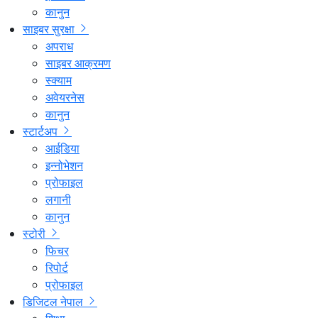
कानुन
साइबर सुरक्षा
अपराध
साइबर आक्रमण
स्क्याम
अवेयरनेस
कानुन
स्टार्टअप
आईडिया
इन्नोभेशन
प्रोफाइल
लगानी
कानुन
स्टोरी
फिचर
रिपोर्ट
प्रोफाइल
डिजिटल नेपाल