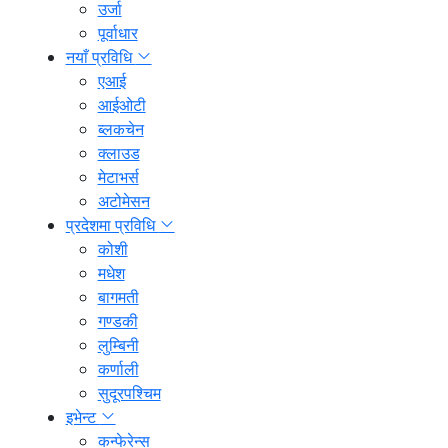
उर्जा
पूर्वाधार
नयाँ प्रविधि
एआई
आईओटी
ब्लकचेन
क्लाउड
मेटाभर्स
अटोमेसन
प्रदेशमा प्रविधि
कोशी
मधेश
बागमती
गण्डकी
लुम्बिनी
कर्णाली
सुदूरपश्चिम
इभेन्ट
कन्फेरेन्स