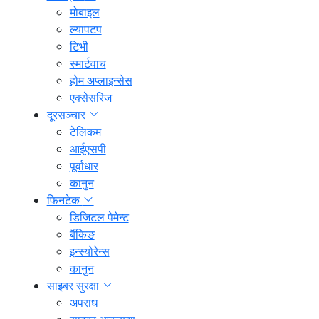
मोबाइल
ल्यापटप
टिभी
स्मार्टवाच
होम अप्लाइन्सेस
एक्सेसरिज
दूरसञ्चार
टेलिकम
आईएसपी
पूर्वाधार
कानुन
फिनटेक
डिजिटल पेमेन्ट
बैंकिङ
इन्स्योरेन्स
कानुन
साइबर सुरक्षा
अपराध