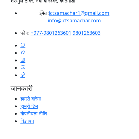
शंखमुल टावर, नयाँ बानेश्वर, काठमाडौं
ईमेल:
ictsamachar1@gmail.com
info@ictsamachar.com
फोन:
+977-9801263601
9801263603
जानकारी
हाम्रो बारेमा
हाम्रो टिम
गोपनीयता नीति
विज्ञापन