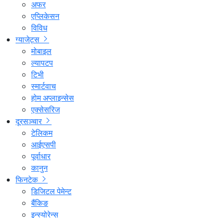
अफर
एप्लिकेसन
विविध
ग्याजेट्स
मोबाइल
ल्यापटप
टिभी
स्मार्टवाच
होम अप्लाइन्सेस
एक्सेसरिज
दूरसञ्चार
टेलिकम
आईएसपी
पूर्वाधार
कानुन
फिनटेक
डिजिटल पेमेन्ट
बैंकिङ
इन्स्योरेन्स