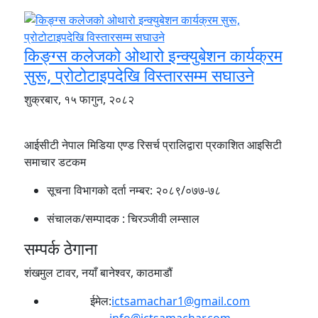
किङ्ग्स कलेजको ओथारो इन्क्युबेशन कार्यक्रम
सुरू, प्रोटोटाइपदेखि विस्तारसम्म सघाउने
शुक्रबार, १५ फागुन, २०८२
आईसीटी नेपाल मिडिया एण्ड रिसर्च प्रालिद्वारा प्रकाशित आइसिटी
समाचार डटकम
सूचना विभागको दर्ता नम्बर:
२०८९/०७७-७८
संचालक/सम्पादक :
चिरञ्जीवी लम्साल
सम्पर्क ठेगाना
शंखमुल टावर, नयाँ बानेश्वर, काठमाडौं
ईमेल:
ictsamachar1@gmail.com
info@ictsamachar.com