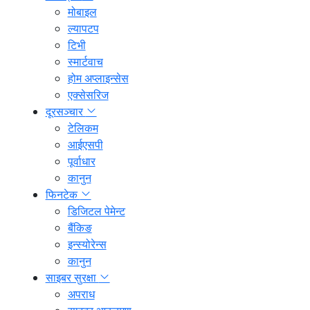
मोबाइल
ल्यापटप
टिभी
स्मार्टवाच
होम अप्लाइन्सेस
एक्सेसरिज
दूरसञ्चार
टेलिकम
आईएसपी
पूर्वाधार
कानुन
फिनटेक
डिजिटल पेमेन्ट
बैंकिङ
इन्स्योरेन्स
कानुन
साइबर सुरक्षा
अपराध