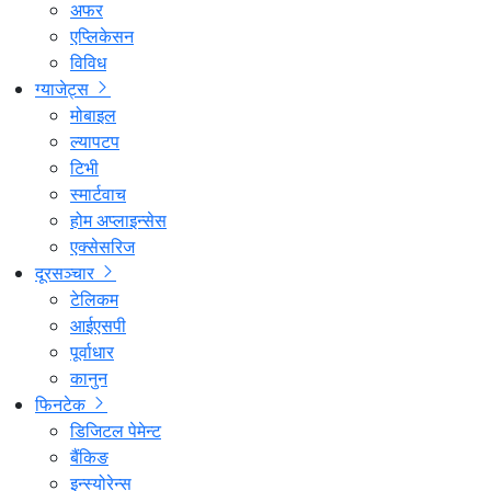
अफर
एप्लिकेसन
विविध
ग्याजेट्स
मोबाइल
ल्यापटप
टिभी
स्मार्टवाच
होम अप्लाइन्सेस
एक्सेसरिज
दूरसञ्चार
टेलिकम
आईएसपी
पूर्वाधार
कानुन
फिनटेक
डिजिटल पेमेन्ट
बैंकिङ
इन्स्योरेन्स