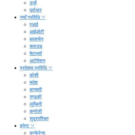
उर्जा
पूर्वाधार
नयाँ प्रविधि
एआई
आईओटी
ब्लकचेन
क्लाउड
मेटाभर्स
अटोमेसन
प्रदेशमा प्रविधि
कोशी
मधेश
बागमती
गण्डकी
लुम्बिनी
कर्णाली
सुदूरपश्चिम
इभेन्ट
कन्फेरेन्स