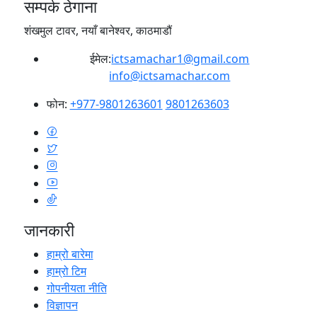
सम्पर्क ठेगाना
शंखमुल टावर, नयाँ बानेश्वर, काठमाडौं
ईमेल:
ictsamachar1@gmail.com
info@ictsamachar.com
फोन:
+977-9801263601
9801263603
जानकारी
हाम्रो बारेमा
हाम्रो टिम
गोपनीयता नीति
विज्ञापन