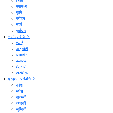
शिक्षा
स्वास्थ्य
कृषि
पर्यटन
उर्जा
पूर्वाधार
नयाँ प्रविधि
एआई
आईओटी
ब्लकचेन
क्लाउड
मेटाभर्स
अटोमेसन
प्रदेशमा प्रविधि
कोशी
मधेश
बागमती
गण्डकी
लुम्बिनी