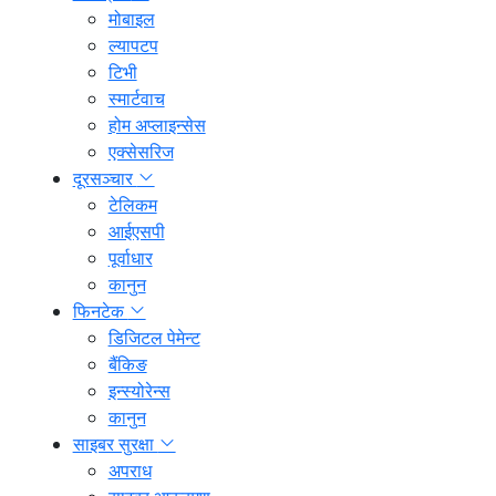
मोबाइल
ल्यापटप
टिभी
स्मार्टवाच
होम अप्लाइन्सेस
एक्सेसरिज
दूरसञ्चार
टेलिकम
आईएसपी
पूर्वाधार
कानुन
फिनटेक
डिजिटल पेमेन्ट
बैंकिङ
इन्स्योरेन्स
कानुन
साइबर सुरक्षा
अपराध