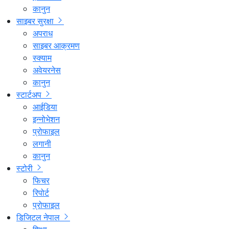
कानुन
साइबर सुरक्षा
अपराध
साइबर आक्रमण
स्क्याम
अवेयरनेस
कानुन
स्टार्टअप
आईडिया
इन्नोभेशन
प्रोफाइल
लगानी
कानुन
स्टोरी
फिचर
रिपोर्ट
प्रोफाइल
डिजिटल नेपाल