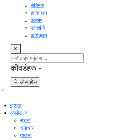
सेमिनार
ह्याकाथन
वर्कशप
प्रदर्शनी
कार्यक्रम
कीवर्डहरू -
खोज्नुहोस
गृहपृष्ठ
अपडेट
सूचना
समाचार
योजना