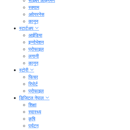
साइबर आक्रमण
स्क्याम
अवेयरनेस
कानुन
स्टार्टअप
आईडिया
इन्नोभेशन
प्रोफाइल
लगानी
कानुन
स्टोरी
फिचर
रिपोर्ट
प्रोफाइल
डिजिटल नेपाल
शिक्षा
स्वास्थ्य
कृषि
पर्यटन