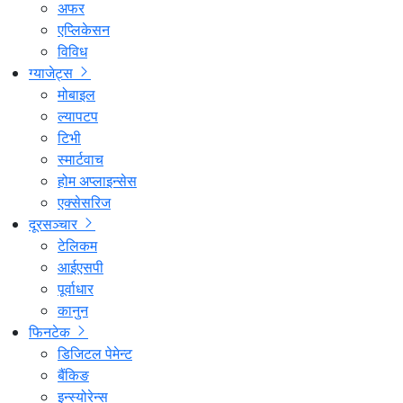
अफर
एप्लिकेसन
विविध
ग्याजेट्स
मोबाइल
ल्यापटप
टिभी
स्मार्टवाच
होम अप्लाइन्सेस
एक्सेसरिज
दूरसञ्चार
टेलिकम
आईएसपी
पूर्वाधार
कानुन
फिनटेक
डिजिटल पेमेन्ट
बैंकिङ
इन्स्योरेन्स