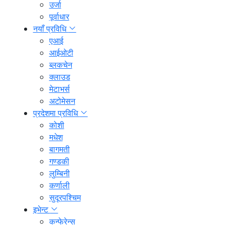
उर्जा
पूर्वाधार
नयाँ प्रविधि
एआई
आईओटी
ब्लकचेन
क्लाउड
मेटाभर्स
अटोमेसन
प्रदेशमा प्रविधि
कोशी
मधेश
बागमती
गण्डकी
लुम्बिनी
कर्णाली
सुदूरपश्चिम
इभेन्ट
कन्फेरेन्स