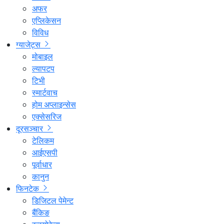
अफर
एप्लिकेसन
विविध
ग्याजेट्स
मोबाइल
ल्यापटप
टिभी
स्मार्टवाच
होम अप्लाइन्सेस
एक्सेसरिज
दूरसञ्चार
टेलिकम
आईएसपी
पूर्वाधार
कानुन
फिनटेक
डिजिटल पेमेन्ट
बैंकिङ