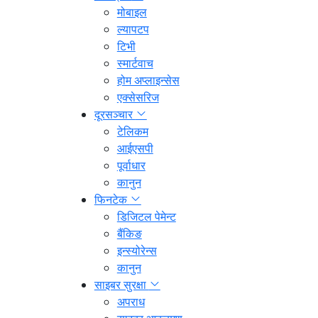
मोबाइल
ल्यापटप
टिभी
स्मार्टवाच
होम अप्लाइन्सेस
एक्सेसरिज
दूरसञ्चार
टेलिकम
आईएसपी
पूर्वाधार
कानुन
फिनटेक
डिजिटल पेमेन्ट
बैंकिङ
इन्स्योरेन्स
कानुन
साइबर सुरक्षा
अपराध