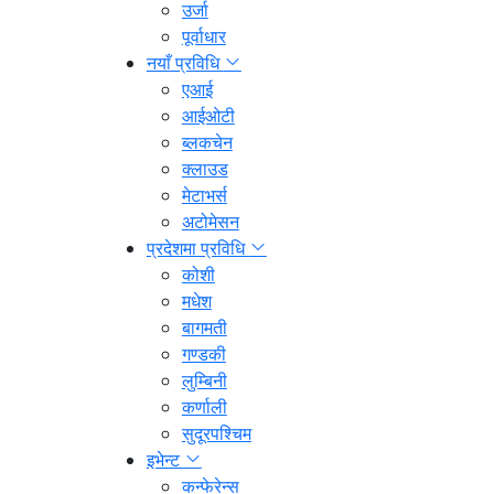
उर्जा
पूर्वाधार
नयाँ प्रविधि
एआई
आईओटी
ब्लकचेन
क्लाउड
मेटाभर्स
अटोमेसन
प्रदेशमा प्रविधि
कोशी
मधेश
बागमती
गण्डकी
लुम्बिनी
कर्णाली
सुदूरपश्चिम
इभेन्ट
कन्फेरेन्स