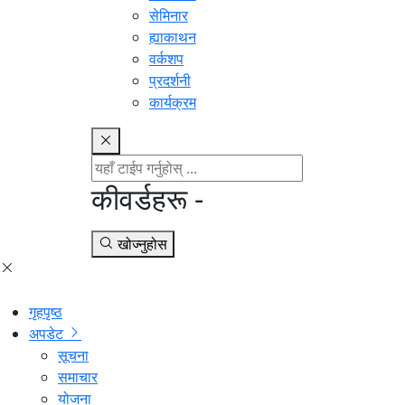
सेमिनार
ह्याकाथन
वर्कशप
प्रदर्शनी
कार्यक्रम
कीवर्डहरू -
खोज्नुहोस
गृहपृष्ठ
अपडेट
सूचना
समाचार
योजना