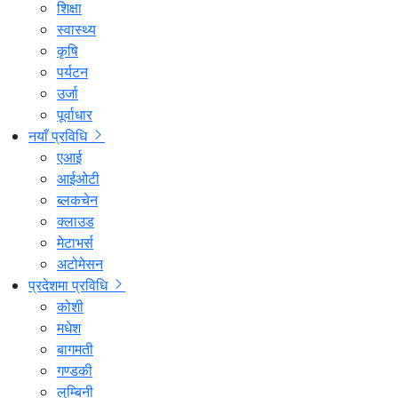
शिक्षा
स्वास्थ्य
कृषि
पर्यटन
उर्जा
पूर्वाधार
नयाँ प्रविधि
एआई
आईओटी
ब्लकचेन
क्लाउड
मेटाभर्स
अटोमेसन
प्रदेशमा प्रविधि
कोशी
मधेश
बागमती
गण्डकी
लुम्बिनी