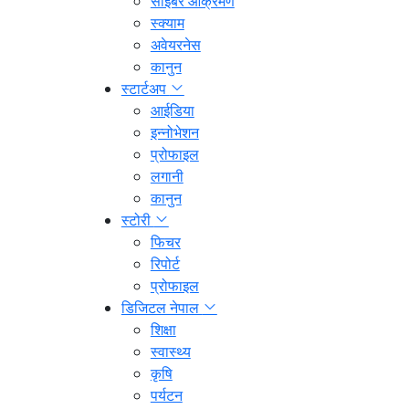
साइबर आक्रमण
स्क्याम
अवेयरनेस
कानुन
स्टार्टअप
आईडिया
इन्नोभेशन
प्रोफाइल
लगानी
कानुन
स्टोरी
फिचर
रिपोर्ट
प्रोफाइल
डिजिटल नेपाल
शिक्षा
स्वास्थ्य
कृषि
पर्यटन