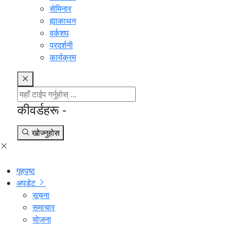
सेमिनार
ह्याकाथन
वर्कशप
प्रदर्शनी
कार्यक्रम
कीवर्डहरू -
खोज्नुहोस
गृहपृष्ठ
अपडेट
सूचना
समाचार
योजना