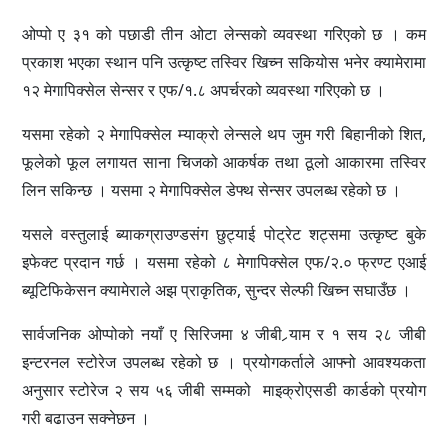
ओप्पो ए ३१ को पछाडी तीन ओटा लेन्सको व्यवस्था गरिएको छ । कम
प्रकाश भएका स्थान पनि उत्कृष्ट तस्विर खिच्न सकियोस भनेर क्यामेरामा
१२ मेगापिक्सेल सेन्सर र एफ/१.८ अपर्चरको व्यवस्था गरिएको छ ।
यसमा रहेको २ मेगापिक्सेल म्याक्रो लेन्सले थप जुम गरी बिहानीको शित,
फूलेको फूल लगायत साना चिजको आकर्षक तथा ठूलो आकारमा तस्विर
लिन सकिन्छ । यसमा २ मेगापिक्सेल डेफ्थ सेन्सर उपलब्ध रहेको छ ।
यसले वस्तुलाई ब्याकग्राउण्डसंग छुट्याई पोट्रेट शट्समा उत्कृष्ट बुके
इफेक्ट प्रदान गर्छ । यसमा रहेको ८ मेगापिक्सेल एफ/२.० फ्रण्ट एआई
ब्यूटिफिकेसन क्यामेराले अझ प्राकृतिक, सुन्दर सेल्फी खिच्न सघाउँछ ।
सार्वजनिक ओप्पोको नयाँ ए सिरिजमा ४ जीबी र्‍याम र १ सय २८ जीबी
इन्टरनल स्टोरेज उपलब्ध रहेको छ । प्रयोगकर्ताले आफ्नो आवश्यकता
अनुसार स्टोरेज २ सय ५६ जीबी सम्मको माइक्रोएसडी कार्डको प्रयोग
गरी बढाउन सक्नेछन ।