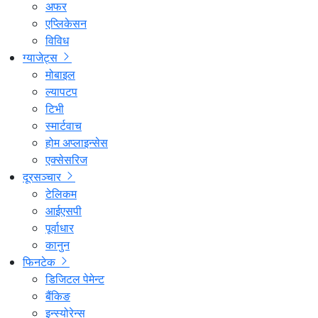
अफर
एप्लिकेसन
विविध
ग्याजेट्स
मोबाइल
ल्यापटप
टिभी
स्मार्टवाच
होम अप्लाइन्सेस
एक्सेसरिज
दूरसञ्चार
टेलिकम
आईएसपी
पूर्वाधार
कानुन
फिनटेक
डिजिटल पेमेन्ट
बैंकिङ
इन्स्योरेन्स