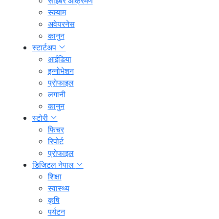
साइबर आक्रमण
स्क्याम
अवेयरनेस
कानुन
स्टार्टअप
आईडिया
इन्नोभेशन
प्रोफाइल
लगानी
कानुन
स्टोरी
फिचर
रिपोर्ट
प्रोफाइल
डिजिटल नेपाल
शिक्षा
स्वास्थ्य
कृषि
पर्यटन