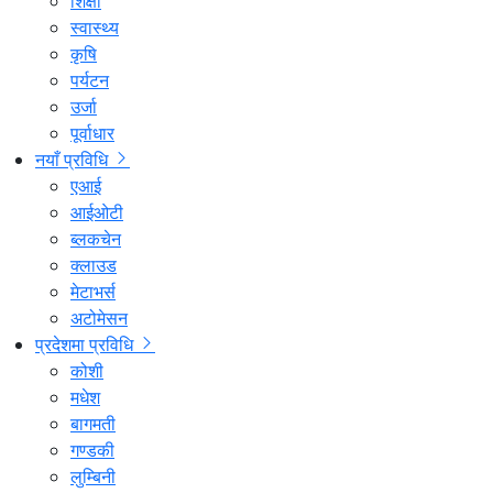
शिक्षा
स्वास्थ्य
कृषि
पर्यटन
उर्जा
पूर्वाधार
नयाँ प्रविधि
एआई
आईओटी
ब्लकचेन
क्लाउड
मेटाभर्स
अटोमेसन
प्रदेशमा प्रविधि
कोशी
मधेश
बागमती
गण्डकी
लुम्बिनी