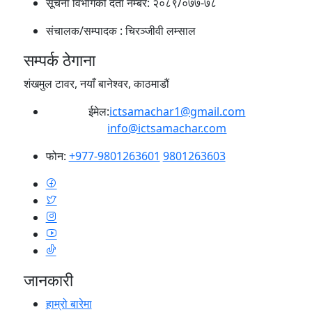
सूचना विभागको दर्ता नम्बर:
२०८९/०७७-७८
संचालक/सम्पादक :
चिरञ्जीवी लम्साल
सम्पर्क ठेगाना
शंखमुल टावर, नयाँ बानेश्वर, काठमाडौं
ईमेल:
ictsamachar1@gmail.com
info@ictsamachar.com
फोन:
+977-9801263601
9801263603
जानकारी
हाम्रो बारेमा