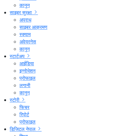
कानुन
साइबर सुरक्षा
अपराध
साइबर आक्रमण
स्क्याम
अवेयरनेस
कानुन
स्टार्टअप
आईडिया
इन्नोभेशन
प्रोफाइल
लगानी
कानुन
स्टोरी
फिचर
रिपोर्ट
प्रोफाइल
डिजिटल नेपाल