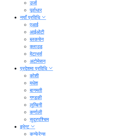
उर्जा
पूर्वाधार
नयाँ प्रविधि
एआई
आईओटी
ब्लकचेन
क्लाउड
मेटाभर्स
अटोमेसन
प्रदेशमा प्रविधि
कोशी
मधेश
बागमती
गण्डकी
लुम्बिनी
कर्णाली
सुदूरपश्चिम
इभेन्ट
कन्फेरेन्स