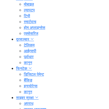
मोबाइल
ल्यापटप
टिभी
स्मार्टवाच
होम अप्लाइन्सेस
एक्सेसरिज
दूरसञ्चार
टेलिकम
आईएसपी
पूर्वाधार
कानुन
फिनटेक
डिजिटल पेमेन्ट
बैंकिङ
इन्स्योरेन्स
कानुन
साइबर सुरक्षा
अपराध