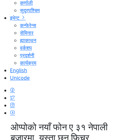
कर्णाली
सुदूरपश्चिम
इभेन्ट
कन्फेरेन्स
सेमिनार
ह्याकाथन
वर्कशप
प्रदर्शनी
कार्यक्रम
English
Unicode
ओप्पोको नयाँ फोन ए ३१ नेपाली
बजारमा, यस्ता छन् फिचर