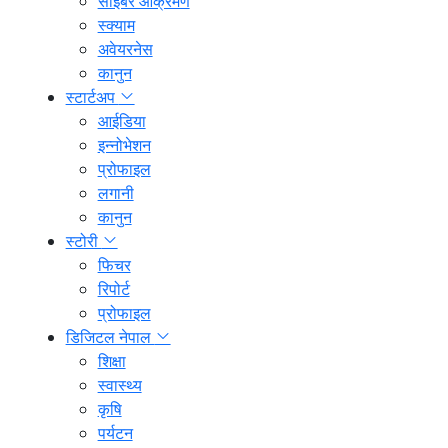
साइबर आक्रमण
स्क्याम
अवेयरनेस
कानुन
स्टार्टअप
आईडिया
इन्नोभेशन
प्रोफाइल
लगानी
कानुन
स्टोरी
फिचर
रिपोर्ट
प्रोफाइल
डिजिटल नेपाल
शिक्षा
स्वास्थ्य
कृषि
पर्यटन