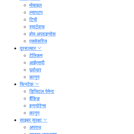
मोबाइल
ल्यापटप
टिभी
स्मार्टवाच
होम अप्लाइन्सेस
एक्सेसरिज
दूरसञ्चार
टेलिकम
आईएसपी
पूर्वाधार
कानुन
फिनटेक
डिजिटल पेमेन्ट
बैंकिङ
इन्स्योरेन्स
कानुन
साइबर सुरक्षा
अपराध