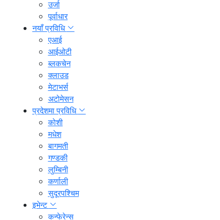
उर्जा
पूर्वाधार
नयाँ प्रविधि
एआई
आईओटी
ब्लकचेन
क्लाउड
मेटाभर्स
अटोमेसन
प्रदेशमा प्रविधि
कोशी
मधेश
बागमती
गण्डकी
लुम्बिनी
कर्णाली
सुदूरपश्चिम
इभेन्ट
कन्फेरेन्स