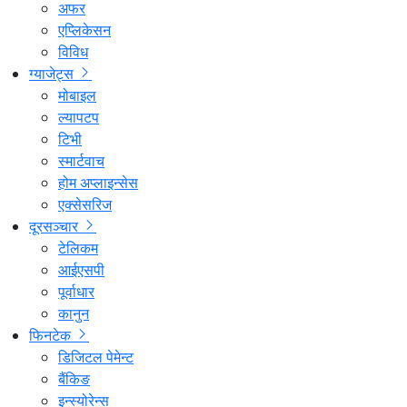
अफर
एप्लिकेसन
विविध
ग्याजेट्स
मोबाइल
ल्यापटप
टिभी
स्मार्टवाच
होम अप्लाइन्सेस
एक्सेसरिज
दूरसञ्चार
टेलिकम
आईएसपी
पूर्वाधार
कानुन
फिनटेक
डिजिटल पेमेन्ट
बैंकिङ
इन्स्योरेन्स