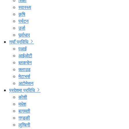
शिक्षा
स्वास्थ्य
कृषि
पर्यटन
उर्जा
पूर्वाधार
नयाँ प्रविधि
एआई
आईओटी
ब्लकचेन
क्लाउड
मेटाभर्स
अटोमेसन
प्रदेशमा प्रविधि
कोशी
मधेश
बागमती
गण्डकी
लुम्बिनी