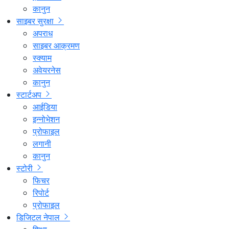
कानुन
साइबर सुरक्षा
अपराध
साइबर आक्रमण
स्क्याम
अवेयरनेस
कानुन
स्टार्टअप
आईडिया
इन्नोभेशन
प्रोफाइल
लगानी
कानुन
स्टोरी
फिचर
रिपोर्ट
प्रोफाइल
डिजिटल नेपाल