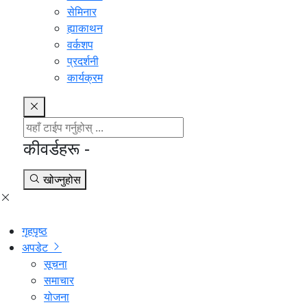
सेमिनार
ह्याकाथन
वर्कशप
प्रदर्शनी
कार्यक्रम
कीवर्डहरू -
खोज्नुहोस
गृहपृष्ठ
अपडेट
सूचना
समाचार
योजना