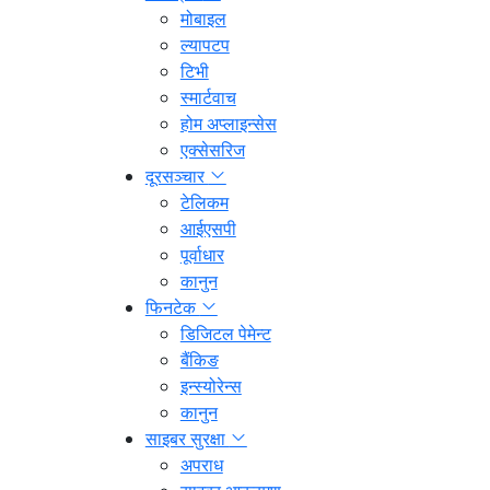
मोबाइल
ल्यापटप
टिभी
स्मार्टवाच
होम अप्लाइन्सेस
एक्सेसरिज
दूरसञ्चार
टेलिकम
आईएसपी
पूर्वाधार
कानुन
फिनटेक
डिजिटल पेमेन्ट
बैंकिङ
इन्स्योरेन्स
कानुन
साइबर सुरक्षा
अपराध