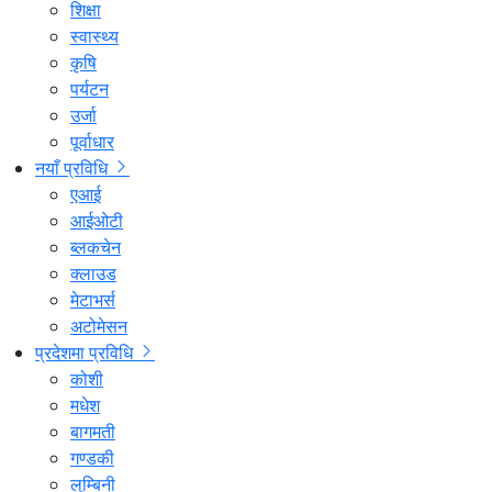
शिक्षा
स्वास्थ्य
कृषि
पर्यटन
उर्जा
पूर्वाधार
नयाँ प्रविधि
एआई
आईओटी
ब्लकचेन
क्लाउड
मेटाभर्स
अटोमेसन
प्रदेशमा प्रविधि
कोशी
मधेश
बागमती
गण्डकी
लुम्बिनी