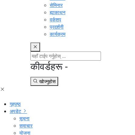
सेमिनार
ह्याकाथन
वर्कशप
प्रदर्शनी
कार्यक्रम
कीवर्डहरू -
खोज्नुहोस
गृहपृष्ठ
अपडेट
सूचना
समाचार
योजना