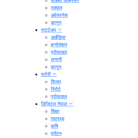
साइबर आक्रमण
स्क्याम
अवेयरनेस
कानुन
स्टार्टअप
आईडिया
इन्नोभेशन
प्रोफाइल
लगानी
कानुन
स्टोरी
फिचर
रिपोर्ट
प्रोफाइल
डिजिटल नेपाल
शिक्षा
स्वास्थ्य
कृषि
पर्यटन