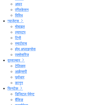
अफर
एप्लिकेसन
विविध
ग्याजेट्स
मोबाइल
ल्यापटप
टिभी
स्मार्टवाच
होम अप्लाइन्सेस
एक्सेसरिज
दूरसञ्चार
टेलिकम
आईएसपी
पूर्वाधार
कानुन
फिनटेक
डिजिटल पेमेन्ट
बैंकिङ