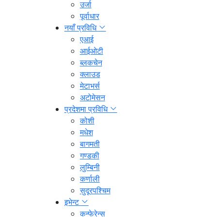
उर्जा
पूर्वाधार
नयाँ प्रविधि
एआई
आईओटी
ब्लकचेन
क्लाउड
मेटाभर्स
अटोमेसन
प्रदेशमा प्रविधि
कोशी
मधेश
बागमती
गण्डकी
लुम्बिनी
कर्णाली
सुदूरपश्चिम
इभेन्ट
कन्फेरेन्स