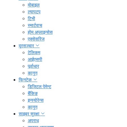
मोबाइल
ल्यापटप
टिभी
स्मार्टवाच
होम अप्लाइन्सेस
एक्सेसरिज
दूरसञ्चार
टेलिकम
आईएसपी
पूर्वाधार
कानुन
फिनटेक
डिजिटल पेमेन्ट
बैंकिङ
इन्स्योरेन्स
कानुन
साइबर सुरक्षा
अपराध