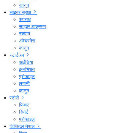
कानुन
साइबर सुरक्षा
अपराध
साइबर आक्रमण
स्क्याम
अवेयरनेस
कानुन
स्टार्टअप
आईडिया
इन्नोभेशन
प्रोफाइल
लगानी
कानुन
स्टोरी
फिचर
रिपोर्ट
प्रोफाइल
डिजिटल नेपाल