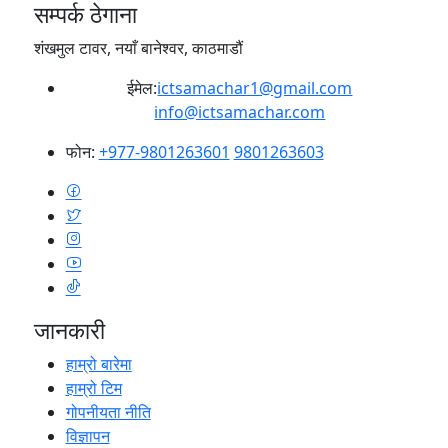
सम्पर्क ठेगाना
शंखमुल टावर, नयाँ बानेश्वर, काठमाडौं
ईमेल:
ictsamachar1@gmail.com
info@ictsamachar.com
फोन:
+977-9801263601
9801263603
जानकारी
हाम्रो बारेमा
हाम्रो टिम
गोपनीयता नीति
विज्ञापन