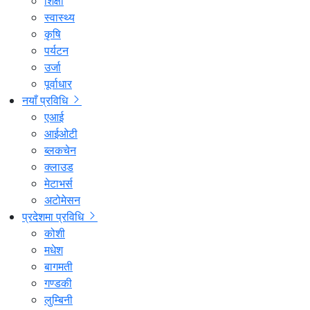
शिक्षा
स्वास्थ्य
कृषि
पर्यटन
उर्जा
पूर्वाधार
नयाँ प्रविधि
एआई
आईओटी
ब्लकचेन
क्लाउड
मेटाभर्स
अटोमेसन
प्रदेशमा प्रविधि
कोशी
मधेश
बागमती
गण्डकी
लुम्बिनी