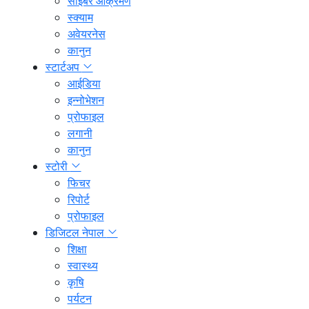
साइबर आक्रमण
स्क्याम
अवेयरनेस
कानुन
स्टार्टअप
आईडिया
इन्नोभेशन
प्रोफाइल
लगानी
कानुन
स्टोरी
फिचर
रिपोर्ट
प्रोफाइल
डिजिटल नेपाल
शिक्षा
स्वास्थ्य
कृषि
पर्यटन