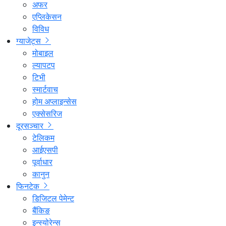
अफर
एप्लिकेसन
विविध
ग्याजेट्स
मोबाइल
ल्यापटप
टिभी
स्मार्टवाच
होम अप्लाइन्सेस
एक्सेसरिज
दूरसञ्चार
टेलिकम
आईएसपी
पूर्वाधार
कानुन
फिनटेक
डिजिटल पेमेन्ट
बैंकिङ
इन्स्योरेन्स