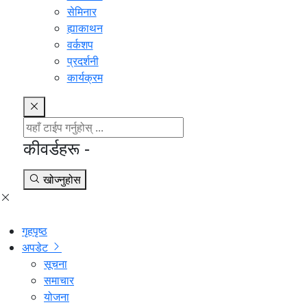
सेमिनार
ह्याकाथन
वर्कशप
प्रदर्शनी
कार्यक्रम
कीवर्डहरू -
खोज्नुहोस
गृहपृष्ठ
अपडेट
सूचना
समाचार
योजना