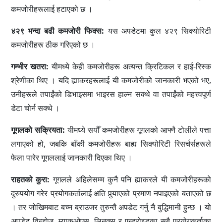
कमजोरीहरूलाई हटाएको छ ।
४२९ भन्दा बढी कमजोरी फिक्स:
यस अपडेटमा कुल ४२९ सिक्योरिटी
कमजोरीहरू ठीक गरिएको छ ।
गम्भीर खतरा:
यीमध्ये केही कमजोरीहरू अत्यन्त क्रिटिकल र हाई-रिस्क
श्रेणीका थिए । यदि ह्याकरहरूलाई यी कमजोरीको जानकारी भएको भए,
उनीहरूले तपाईंको डिभाइसमा भाइरस हाल्न सक्थे वा तपाईंको महत्त्वपूर्ण
डेटा चोर्न सक्थे ।
गूगलको सक्रियता:
यीमध्ये सयौँ कमजोरीहरू गूगलको आफ्नै टोलीले पत्ता
लगाएको हो, जबकि बाँकी कमजोरीहरू बाह्य सिक्योरिटी रिसर्चर्सहरूले
फेला पारेर गूगललाई जानकारी दिएका थिए ।
राहतको कुरा:
गूगलले अहिलेसम्म कुनै पनि ह्याकरले यी कमजोरीहरूको
दुरुपयोग गरेर प्रयोगकर्तालाई क्षति पुर्‍याएको प्रमाण नपाइएको बताएको छ
। तर जोखिमबाट बच्न ब्राउजर तुरुन्तै अपडेट गर्नु नै बुद्धिमानी हुन्छ । यो
अपडेट विन्डोज, म्याकओएस, लिनक्स र एन्ड्रोइडका सबै प्रयोगकर्ताका