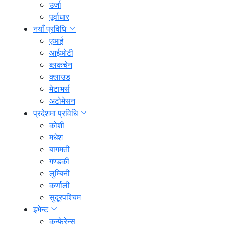
उर्जा
पूर्वाधार
नयाँ प्रविधि
एआई
आईओटी
ब्लकचेन
क्लाउड
मेटाभर्स
अटोमेसन
प्रदेशमा प्रविधि
कोशी
मधेश
बागमती
गण्डकी
लुम्बिनी
कर्णाली
सुदूरपश्चिम
इभेन्ट
कन्फेरेन्स