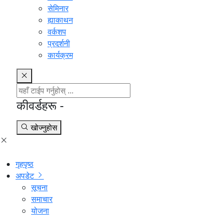
सेमिनार
ह्याकाथन
वर्कशप
प्रदर्शनी
कार्यक्रम
कीवर्डहरू -
खोज्नुहोस
गृहपृष्ठ
अपडेट
सूचना
समाचार
योजना