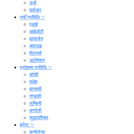
उर्जा
पूर्वाधार
नयाँ प्रविधि
एआई
आईओटी
ब्लकचेन
क्लाउड
मेटाभर्स
अटोमेसन
प्रदेशमा प्रविधि
कोशी
मधेश
बागमती
गण्डकी
लुम्बिनी
कर्णाली
सुदूरपश्चिम
इभेन्ट
कन्फेरेन्स