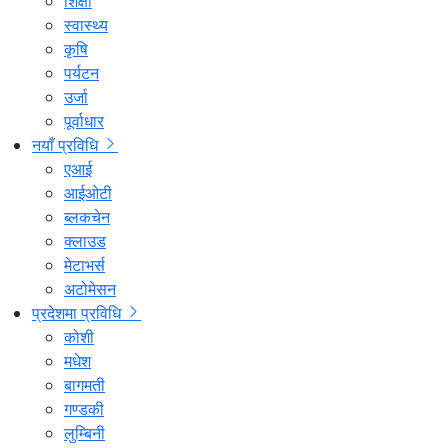
शिक्षा
स्वास्थ्य
कृषि
पर्यटन
उर्जा
पूर्वाधार
नयाँ प्रविधि
एआई
आईओटी
ब्लकचेन
क्लाउड
मेटाभर्स
अटोमेसन
प्रदेशमा प्रविधि
कोशी
मधेश
बागमती
गण्डकी
लुम्बिनी