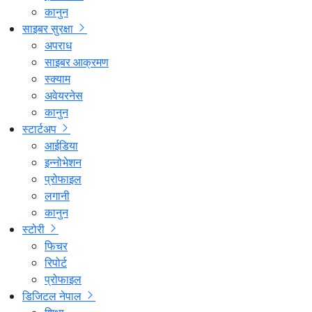
कानुन
साइबर सुरक्षा
अपराध
साइबर आक्रमण
स्क्याम
अवेयरनेस
कानुन
स्टार्टअप
आईडिया
इन्नोभेशन
प्रोफाइल
लगानी
कानुन
स्टोरी
फिचर
रिपोर्ट
प्रोफाइल
डिजिटल नेपाल