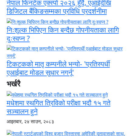
नेपाल फिनटेक एक्स्पो २०२६ हुँदै, एआईदेखि
डिजिटल बैंकिङसम्मका प्रविधि प्रदर्शनीमा
निःशुल्क भिपिएन किन बन्दैछ गोपनीयताका लागि
दुःस्वप्न ?
टिकटकको मातृ कम्पनीले भन्यो- 'प्रतिस्पर्धी
एआईबाट मोडल सुधार नगर्नू'
भर्खरै
मधेशमा स्थगित त्रिविको परीक्षा भदौ १५ गते
सञ्चालन हुने
आइतबार, २४ साउन, २०८३