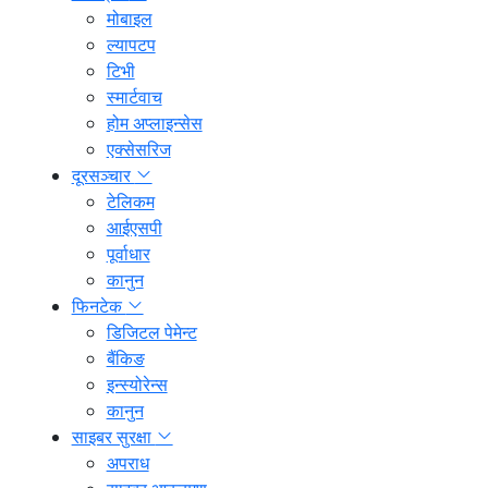
मोबाइल
ल्यापटप
टिभी
स्मार्टवाच
होम अप्लाइन्सेस
एक्सेसरिज
दूरसञ्चार
टेलिकम
आईएसपी
पूर्वाधार
कानुन
फिनटेक
डिजिटल पेमेन्ट
बैंकिङ
इन्स्योरेन्स
कानुन
साइबर सुरक्षा
अपराध