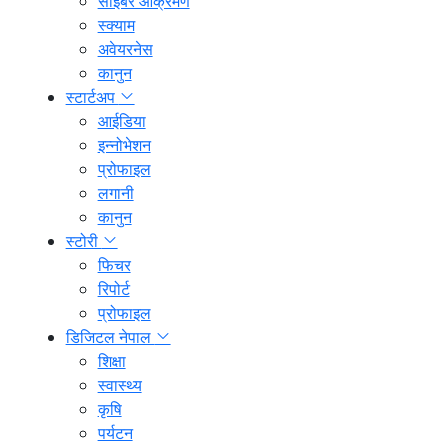
साइबर आक्रमण
स्क्याम
अवेयरनेस
कानुन
स्टार्टअप
आईडिया
इन्नोभेशन
प्रोफाइल
लगानी
कानुन
स्टोरी
फिचर
रिपोर्ट
प्रोफाइल
डिजिटल नेपाल
शिक्षा
स्वास्थ्य
कृषि
पर्यटन