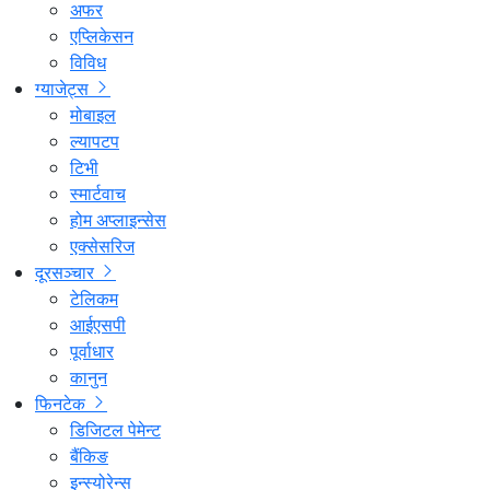
अफर
एप्लिकेसन
विविध
ग्याजेट्स
मोबाइल
ल्यापटप
टिभी
स्मार्टवाच
होम अप्लाइन्सेस
एक्सेसरिज
दूरसञ्चार
टेलिकम
आईएसपी
पूर्वाधार
कानुन
फिनटेक
डिजिटल पेमेन्ट
बैंकिङ
इन्स्योरेन्स