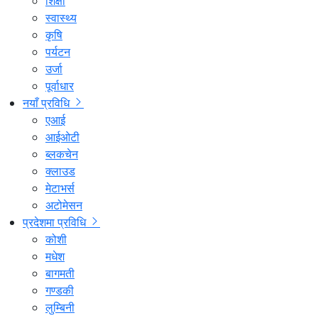
शिक्षा
स्वास्थ्य
कृषि
पर्यटन
उर्जा
पूर्वाधार
नयाँ प्रविधि
एआई
आईओटी
ब्लकचेन
क्लाउड
मेटाभर्स
अटोमेसन
प्रदेशमा प्रविधि
कोशी
मधेश
बागमती
गण्डकी
लुम्बिनी