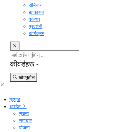
सेमिनार
ह्याकाथन
वर्कशप
प्रदर्शनी
कार्यक्रम
कीवर्डहरू -
खोज्नुहोस
गृहपृष्ठ
अपडेट
सूचना
समाचार
योजना