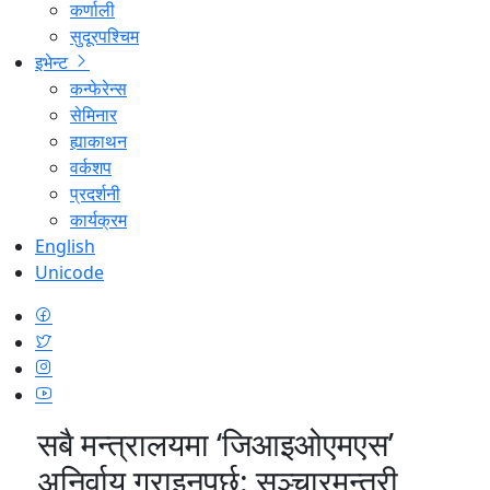
कर्णाली
सुदूरपश्चिम
इभेन्ट
कन्फेरेन्स
सेमिनार
ह्याकाथन
वर्कशप
प्रदर्शनी
कार्यक्रम
English
Unicode
सबै मन्त्रालयमा ‘जिआइओएमएस’
अनिर्वाय गराइनुपर्छ: सञ्चारमन्त्री