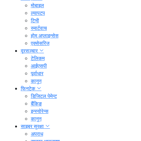
मोबाइल
ल्यापटप
टिभी
स्मार्टवाच
होम अप्लाइन्सेस
एक्सेसरिज
दूरसञ्चार
टेलिकम
आईएसपी
पूर्वाधार
कानुन
फिनटेक
डिजिटल पेमेन्ट
बैंकिङ
इन्स्योरेन्स
कानुन
साइबर सुरक्षा
अपराध