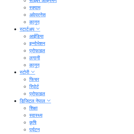
साइबर आक्रमण
स्क्याम
अवेयरनेस
कानुन
स्टार्टअप
आईडिया
इन्नोभेशन
प्रोफाइल
लगानी
कानुन
स्टोरी
फिचर
रिपोर्ट
प्रोफाइल
डिजिटल नेपाल
शिक्षा
स्वास्थ्य
कृषि
पर्यटन