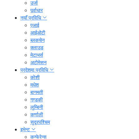
उर्जा
पूर्वाधार
नयाँ प्रविधि
एआई
आईओटी
ब्लकचेन
क्लाउड
मेटाभर्स
अटोमेसन
प्रदेशमा प्रविधि
कोशी
मधेश
बागमती
गण्डकी
लुम्बिनी
कर्णाली
सुदूरपश्चिम
इभेन्ट
कन्फेरेन्स