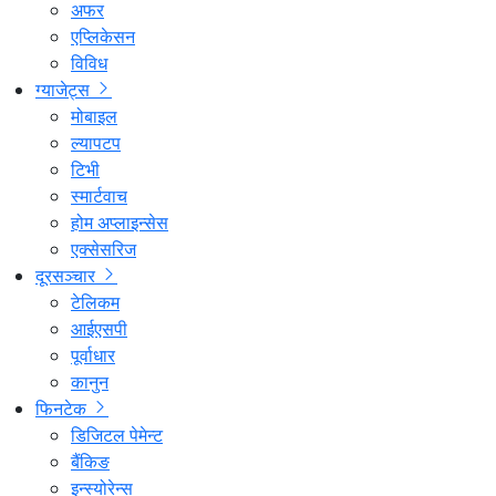
अफर
एप्लिकेसन
विविध
ग्याजेट्स
मोबाइल
ल्यापटप
टिभी
स्मार्टवाच
होम अप्लाइन्सेस
एक्सेसरिज
दूरसञ्चार
टेलिकम
आईएसपी
पूर्वाधार
कानुन
फिनटेक
डिजिटल पेमेन्ट
बैंकिङ
इन्स्योरेन्स