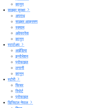
कानुन
साइबर सुरक्षा
अपराध
साइबर आक्रमण
स्क्याम
अवेयरनेस
कानुन
स्टार्टअप
आईडिया
इन्नोभेशन
प्रोफाइल
लगानी
कानुन
स्टोरी
फिचर
रिपोर्ट
प्रोफाइल
डिजिटल नेपाल