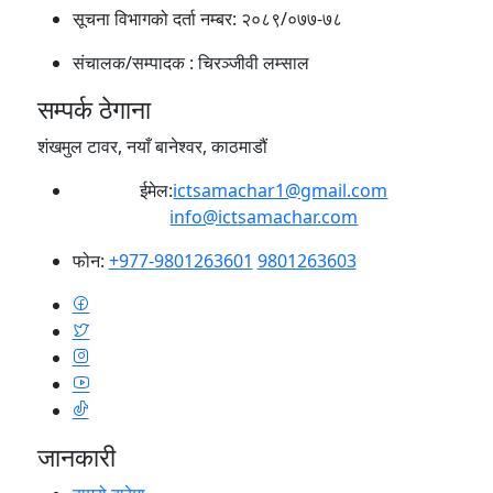
सूचना विभागको दर्ता नम्बर:
२०८९/०७७-७८
संचालक/सम्पादक :
चिरञ्जीवी लम्साल
सम्पर्क ठेगाना
शंखमुल टावर, नयाँ बानेश्वर, काठमाडौं
ईमेल:
ictsamachar1@gmail.com
info@ictsamachar.com
फोन:
+977-9801263601
9801263603
जानकारी