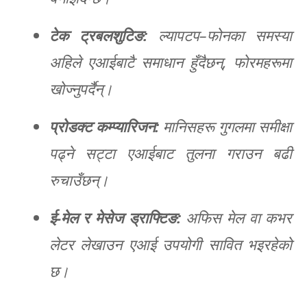
टेक ट्रबलशुटिङ:
ल्यापटप–फोनका समस्या
अहिले एआईबाटै समाधान हुँदैछन्, फोरमहरूमा
खोज्नुपर्दैन्।
प्रोडक्ट कम्प्यारिजन:
मानिसहरू गुगलमा समीक्षा
पढ्ने सट्टा एआईबाट तुलना गराउन बढी
रुचाउँछन्।
ई-मेल र मेसेज ड्राफ्टिङ:
अफिस मेल वा कभर
लेटर लेखाउन एआई उपयोगी सावित भइरहेको
छ।