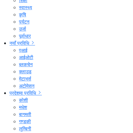
शिक्षा
स्वास्थ्य
कृषि
पर्यटन
उर्जा
पूर्वाधार
नयाँ प्रविधि
एआई
आईओटी
ब्लकचेन
क्लाउड
मेटाभर्स
अटोमेसन
प्रदेशमा प्रविधि
कोशी
मधेश
बागमती
गण्डकी
लुम्बिनी