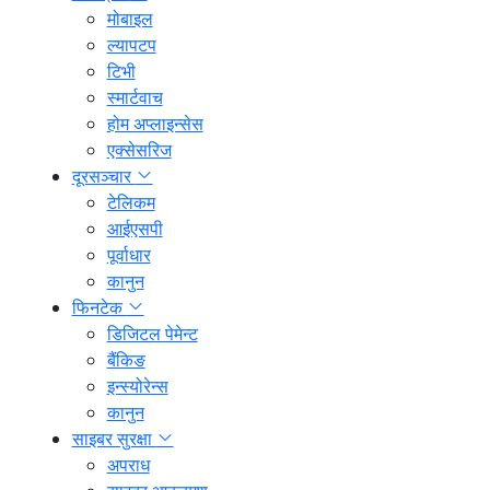
मोबाइल
ल्यापटप
टिभी
स्मार्टवाच
होम अप्लाइन्सेस
एक्सेसरिज
दूरसञ्चार
टेलिकम
आईएसपी
पूर्वाधार
कानुन
फिनटेक
डिजिटल पेमेन्ट
बैंकिङ
इन्स्योरेन्स
कानुन
साइबर सुरक्षा
अपराध