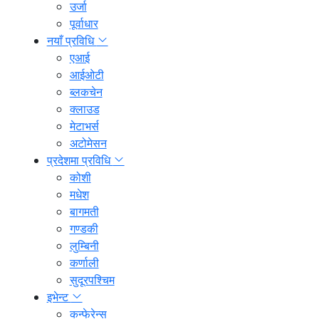
उर्जा
पूर्वाधार
नयाँ प्रविधि
एआई
आईओटी
ब्लकचेन
क्लाउड
मेटाभर्स
अटोमेसन
प्रदेशमा प्रविधि
कोशी
मधेश
बागमती
गण्डकी
लुम्बिनी
कर्णाली
सुदूरपश्चिम
इभेन्ट
कन्फेरेन्स