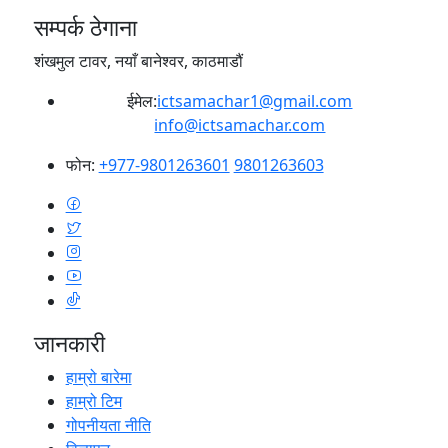
सम्पर्क ठेगाना
शंखमुल टावर, नयाँ बानेश्वर, काठमाडौं
ईमेल:
ictsamachar1@gmail.com
info@ictsamachar.com
फोन:
+977-9801263601
9801263603
जानकारी
हाम्रो बारेमा
हाम्रो टिम
गोपनीयता नीति