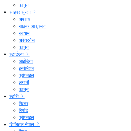
कानुन
साइबर सुरक्षा
अपराध
साइबर आक्रमण
स्क्याम
अवेयरनेस
कानुन
स्टार्टअप
आईडिया
इन्नोभेशन
प्रोफाइल
लगानी
कानुन
स्टोरी
फिचर
रिपोर्ट
प्रोफाइल
डिजिटल नेपाल