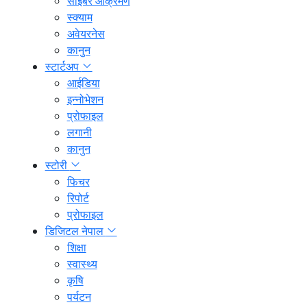
साइबर आक्रमण
स्क्याम
अवेयरनेस
कानुन
स्टार्टअप
आईडिया
इन्नोभेशन
प्रोफाइल
लगानी
कानुन
स्टोरी
फिचर
रिपोर्ट
प्रोफाइल
डिजिटल नेपाल
शिक्षा
स्वास्थ्य
कृषि
पर्यटन