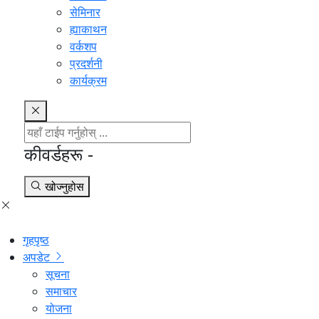
सेमिनार
ह्याकाथन
वर्कशप
प्रदर्शनी
कार्यक्रम
कीवर्डहरू -
खोज्नुहोस
गृहपृष्ठ
अपडेट
सूचना
समाचार
योजना