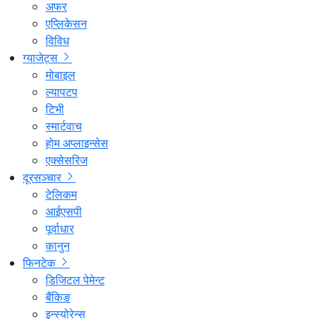
अफर
एप्लिकेसन
विविध
ग्याजेट्स
मोबाइल
ल्यापटप
टिभी
स्मार्टवाच
होम अप्लाइन्सेस
एक्सेसरिज
दूरसञ्चार
टेलिकम
आईएसपी
पूर्वाधार
कानुन
फिनटेक
डिजिटल पेमेन्ट
बैंकिङ
इन्स्योरेन्स