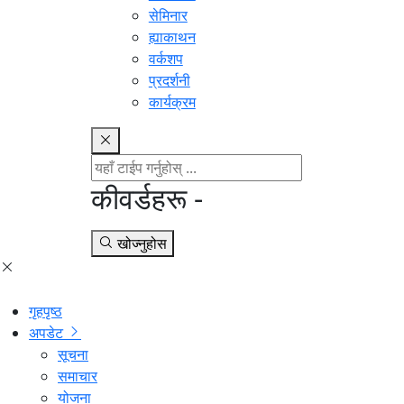
सेमिनार
ह्याकाथन
वर्कशप
प्रदर्शनी
कार्यक्रम
कीवर्डहरू -
खोज्नुहोस
गृहपृष्ठ
अपडेट
सूचना
समाचार
योजना