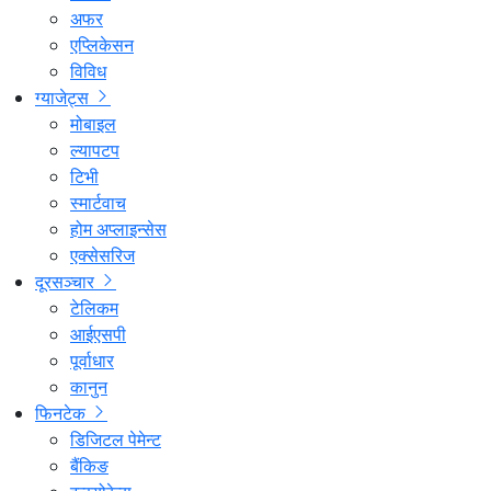
अफर
एप्लिकेसन
विविध
ग्याजेट्स
मोबाइल
ल्यापटप
टिभी
स्मार्टवाच
होम अप्लाइन्सेस
एक्सेसरिज
दूरसञ्चार
टेलिकम
आईएसपी
पूर्वाधार
कानुन
फिनटेक
डिजिटल पेमेन्ट
बैंकिङ