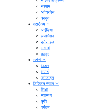
साइबर आक्रमण
स्क्याम
अवेयरनेस
कानुन
स्टार्टअप
आईडिया
इन्नोभेशन
प्रोफाइल
लगानी
कानुन
स्टोरी
फिचर
रिपोर्ट
प्रोफाइल
डिजिटल नेपाल
शिक्षा
स्वास्थ्य
कृषि
पर्यटन