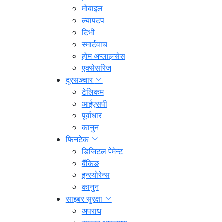
मोबाइल
ल्यापटप
टिभी
स्मार्टवाच
होम अप्लाइन्सेस
एक्सेसरिज
दूरसञ्चार
टेलिकम
आईएसपी
पूर्वाधार
कानुन
फिनटेक
डिजिटल पेमेन्ट
बैंकिङ
इन्स्योरेन्स
कानुन
साइबर सुरक्षा
अपराध