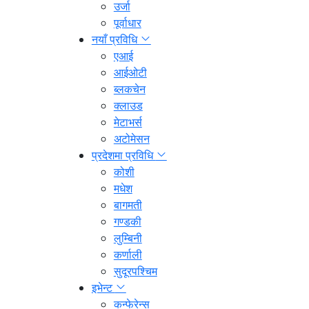
उर्जा
पूर्वाधार
नयाँ प्रविधि
एआई
आईओटी
ब्लकचेन
क्लाउड
मेटाभर्स
अटोमेसन
प्रदेशमा प्रविधि
कोशी
मधेश
बागमती
गण्डकी
लुम्बिनी
कर्णाली
सुदूरपश्चिम
इभेन्ट
कन्फेरेन्स