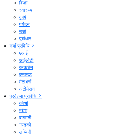
शिक्षा
स्वास्थ्य
कृषि
पर्यटन
उर्जा
पूर्वाधार
नयाँ प्रविधि
एआई
आईओटी
ब्लकचेन
क्लाउड
मेटाभर्स
अटोमेसन
प्रदेशमा प्रविधि
कोशी
मधेश
बागमती
गण्डकी
लुम्बिनी