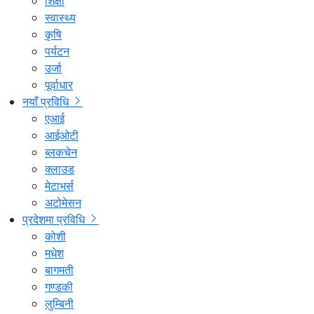
शिक्षा
स्वास्थ्य
कृषि
पर्यटन
उर्जा
पूर्वाधार
नयाँ प्रविधि
एआई
आईओटी
ब्लकचेन
क्लाउड
मेटाभर्स
अटोमेसन
प्रदेशमा प्रविधि
कोशी
मधेश
बागमती
गण्डकी
लुम्बिनी