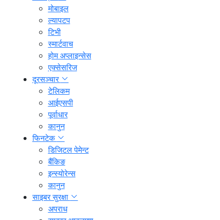
मोबाइल
ल्यापटप
टिभी
स्मार्टवाच
होम अप्लाइन्सेस
एक्सेसरिज
दूरसञ्चार
टेलिकम
आईएसपी
पूर्वाधार
कानुन
फिनटेक
डिजिटल पेमेन्ट
बैंकिङ
इन्स्योरेन्स
कानुन
साइबर सुरक्षा
अपराध