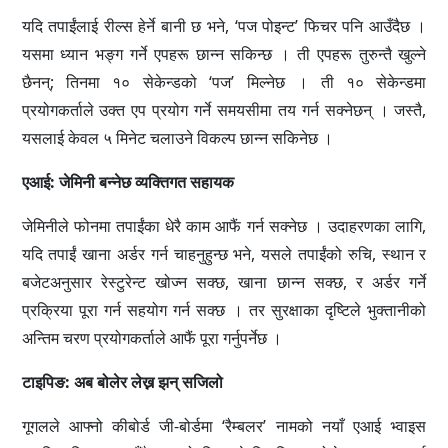
यदि तपाईंलाई रील्स हेर्ने बानी छ भने, ‘पज पोइन्ट’ फिचर पनि आउँदैछ ।
यसमा ध्यान भङ्ग गर्ने एपहरू छान्न सकिन्छ । ती एपहरू तुरुन्तै खुल्ने
छैनन्; तिनमा १० सेकेन्डको ‘पज’ मिल्नेछ । ती १० सेकेन्डमा
प्रयोगकर्ताले उक्त एप प्रयोग गर्ने समयसीमा तय गर्न सक्नेछन् । जस्तै,
यसलाई केवल ५ मिनेट चलाउने विकल्प छान्न सकिनेछ ।
एआई: जेमिनी बन्‍नेछ व्यक्तिगत सहायक
जेमिनीले फोनमा तपाईंका धेरै काम आफैं गर्न सक्नेछ । उदाहरणका लागि,
यदि तपाईं खाना अर्डर गर्न चाहनुहुन्छ भने, यसले तपाईंको रुचि, स्थान र
बजेटअनुसार रेस्टुरेन्ट खोज्न सक्छ, खाना छान्न सक्छ, र अर्डर गर्ने
प्रक्रिया पूरा गर्न सहयोग गर्न सक्छ । तर सुरक्षाका दृष्टिले भुक्तानीको
अन्तिम चरण प्रयोगकर्ताले आफैं पूरा गर्नुपर्नेछ ।
टाइपिङ: अब बोलेर लेख्न झन् सजिलो
गूगलले आफ्नो कीबोर्ड जी-बोर्डमा ‘रैम्बलर’ नामको नयाँ एआई भ्वाइस