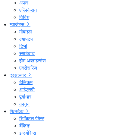
अफर
एप्लिकेसन
विविध
ग्याजेट्स
मोबाइल
ल्यापटप
टिभी
स्मार्टवाच
होम अप्लाइन्सेस
एक्सेसरिज
दूरसञ्चार
टेलिकम
आईएसपी
पूर्वाधार
कानुन
फिनटेक
डिजिटल पेमेन्ट
बैंकिङ
इन्स्योरेन्स