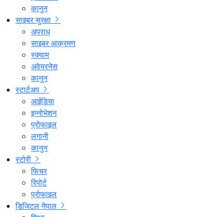
कानुन
साइबर सुरक्षा
अपराध
साइबर आक्रमण
स्क्याम
अवेयरनेस
कानुन
स्टार्टअप
आईडिया
इन्नोभेशन
प्रोफाइल
लगानी
कानुन
स्टोरी
फिचर
रिपोर्ट
प्रोफाइल
डिजिटल नेपाल