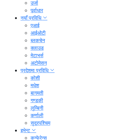
उर्जा
पूर्वाधार
नयाँ प्रविधि
एआई
आईओटी
ब्लकचेन
क्लाउड
मेटाभर्स
अटोमेसन
प्रदेशमा प्रविधि
कोशी
मधेश
बागमती
गण्डकी
लुम्बिनी
कर्णाली
सुदूरपश्चिम
इभेन्ट
कन्फेरेन्स