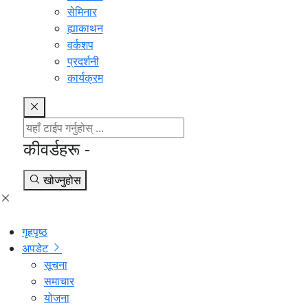
सेमिनार
ह्याकाथन
वर्कशप
प्रदर्शनी
कार्यक्रम
कीवर्डहरू -
खोज्नुहोस
गृहपृष्ठ
अपडेट
सूचना
समाचार
योजना