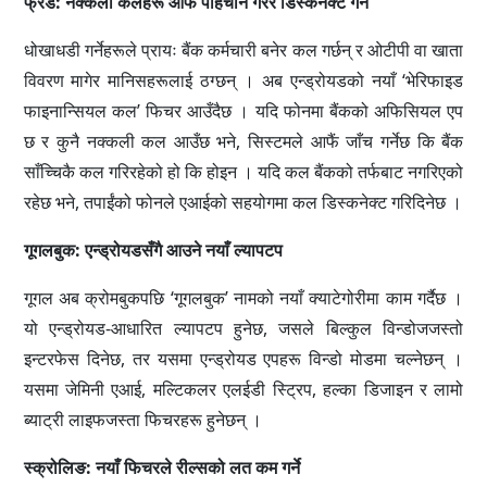
फ्रड: नक्कली कलहरू आफैं पहिचान गरेर डिस्कनेक्ट गर्ने
धोखाधडी गर्नेहरूले प्रायः बैंक कर्मचारी बनेर कल गर्छन् र ओटीपी वा खाता
विवरण मागेर मानिसहरूलाई ठग्छन् । अब एन्ड्रोयडको नयाँ ‘भेरिफाइड
फाइनान्सियल कल’ फिचर आउँदैछ । यदि फोनमा बैंकको अफिसियल एप
छ र कुनै नक्कली कल आउँछ भने, सिस्टमले आफैं जाँच गर्नेछ कि बैंक
साँच्चिकै कल गरिरहेको हो कि होइन । यदि कल बैंकको तर्फबाट नगरिएको
रहेछ भने, तपाईंको फोनले एआईको सहयोगमा कल डिस्कनेक्ट गरिदिनेछ ।
गूगलबुक: एन्ड्रोयडसँगै आउने नयाँ ल्यापटप
गूगल अब क्रोमबुकपछि ‘गूगलबुक’ नामको नयाँ क्याटेगोरीमा काम गर्दैछ ।
यो एन्ड्रोयड-आधारित ल्यापटप हुनेछ, जसले बिल्कुल विन्डोजजस्तो
इन्टरफेस दिनेछ, तर यसमा एन्ड्रोयड एपहरू विन्डो मोडमा चल्नेछन् ।
यसमा जेमिनी एआई, मल्टिकलर एलईडी स्ट्रिप, हल्का डिजाइन र लामो
ब्याट्री लाइफजस्ता फिचरहरू हुनेछन् ।
स्क्रोलिङ: नयाँ फिचरले रील्सको लत कम गर्ने