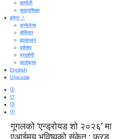
कर्णाली
सुदूरपश्चिम
इभेन्ट
कन्फेरेन्स
सेमिनार
ह्याकाथन
वर्कशप
प्रदर्शनी
कार्यक्रम
English
Unicode
गूगलको ‘एन्ड्रोयड शो २०२६’ मा
एआईमय भविष्यको संकेत : फ्रड