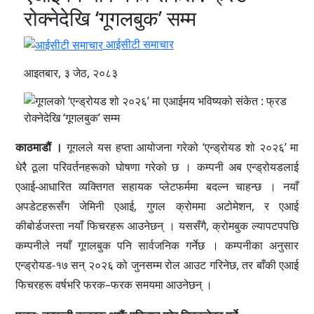
रोक्नेदेखि ‘गूगलबुक’ सम्म
आईसीटी समाचार
आइतबार, ३ जेठ, २०८३
काठमाडौं ।
गूगलले यस हप्ता आयोजना गरेको ‘एन्ड्रोयड शो २०२६’ मा
धेरै ठूला परिवर्तनहरूको घोषणा गरेको छ । कम्पनी अब एन्ड्रोयडलाई
एआई-आधारित व्यक्तिगत सहायक प्लेटफर्ममा बदल्न चाहन्छ । नयाँ
अपडेटहरूसँग जेमिनी एआई, गुगल क्रोममा अटोमेशन, र एआई
कीबोर्डजस्ता नयाँ फिचरहरू आउनेछन् । यससँगै, क्रोमबुक ल्यापटपपछि
कम्पनीले नयाँ गूगलबुक पनि सार्वजनिक गर्नेछ । कम्पनीका अनुसार
एन्ड्रोयड-१७ सन् २०२६ को जुनसम्म रोल आउट गरिनेछ, तर बाँकी एआई
फिचरहरू वर्षभरि फरक–फरक समयमा आउनेछन् ।