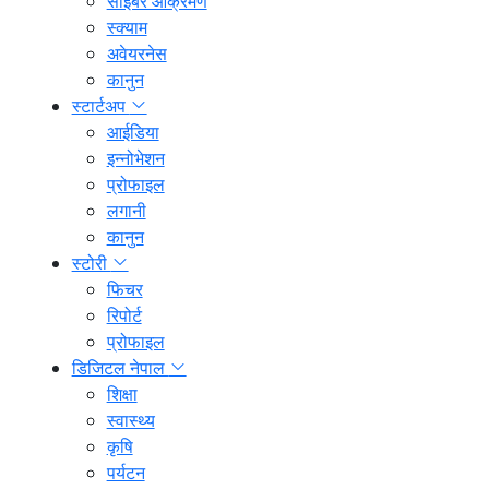
साइबर आक्रमण
स्क्याम
अवेयरनेस
कानुन
स्टार्टअप
आईडिया
इन्नोभेशन
प्रोफाइल
लगानी
कानुन
स्टोरी
फिचर
रिपोर्ट
प्रोफाइल
डिजिटल नेपाल
शिक्षा
स्वास्थ्य
कृषि
पर्यटन