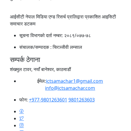
आईसीटी नेपाल मिडिया एण्ड रिसर्च प्रालिद्वारा प्रकाशित आइसिटी
समाचार डटकम
सूचना विभागको दर्ता नम्बर:
२०८९/०७७-७८
संचालक/सम्पादक :
चिरञ्जीवी लम्साल
सम्पर्क ठेगाना
शंखमुल टावर, नयाँ बानेश्वर, काठमाडौं
ईमेल:
ictsamachar1@gmail.com
info@ictsamachar.com
फोन:
+977-9801263601
9801263603