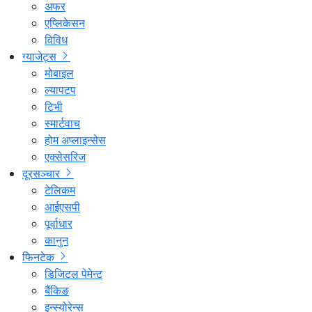
अफर
एप्लिकेसन
विविध
ग्याजेट्स
मोबाइल
ल्यापटप
टिभी
स्मार्टवाच
होम अप्लाइन्सेस
एक्सेसरिज
दूरसञ्चार
टेलिकम
आईएसपी
पूर्वाधार
कानुन
फिनटेक
डिजिटल पेमेन्ट
बैंकिङ
इन्स्योरेन्स