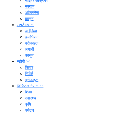
साइबर आक्रमण
स्क्याम
अवेयरनेस
कानुन
स्टार्टअप
आईडिया
इन्नोभेशन
प्रोफाइल
लगानी
कानुन
स्टोरी
फिचर
रिपोर्ट
प्रोफाइल
डिजिटल नेपाल
शिक्षा
स्वास्थ्य
कृषि
पर्यटन