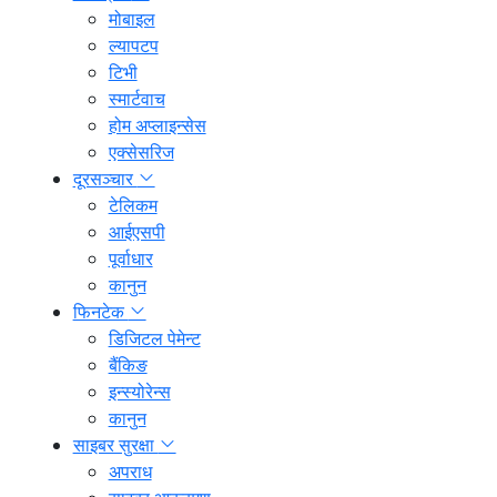
मोबाइल
ल्यापटप
टिभी
स्मार्टवाच
होम अप्लाइन्सेस
एक्सेसरिज
दूरसञ्चार
टेलिकम
आईएसपी
पूर्वाधार
कानुन
फिनटेक
डिजिटल पेमेन्ट
बैंकिङ
इन्स्योरेन्स
कानुन
साइबर सुरक्षा
अपराध