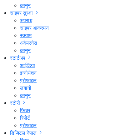
कानुन
साइबर सुरक्षा
अपराध
साइबर आक्रमण
स्क्याम
अवेयरनेस
कानुन
स्टार्टअप
आईडिया
इन्नोभेशन
प्रोफाइल
लगानी
कानुन
स्टोरी
फिचर
रिपोर्ट
प्रोफाइल
डिजिटल नेपाल