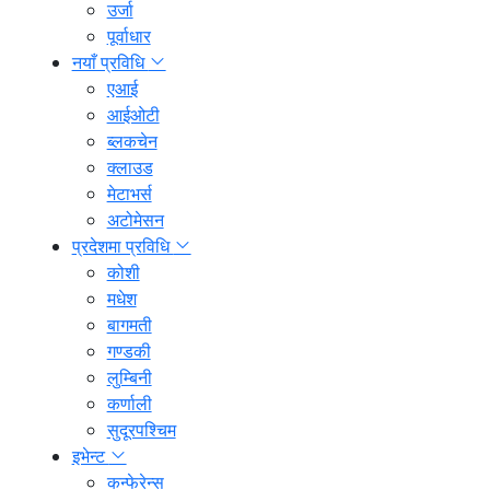
उर्जा
पूर्वाधार
नयाँ प्रविधि
एआई
आईओटी
ब्लकचेन
क्लाउड
मेटाभर्स
अटोमेसन
प्रदेशमा प्रविधि
कोशी
मधेश
बागमती
गण्डकी
लुम्बिनी
कर्णाली
सुदूरपश्चिम
इभेन्ट
कन्फेरेन्स