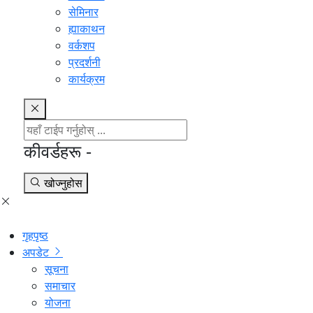
सेमिनार
ह्याकाथन
वर्कशप
प्रदर्शनी
कार्यक्रम
कीवर्डहरू -
खोज्नुहोस
गृहपृष्ठ
अपडेट
सूचना
समाचार
योजना