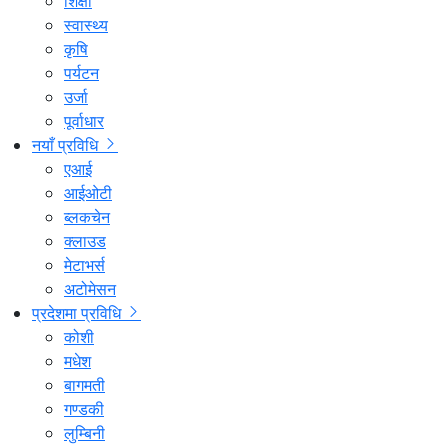
शिक्षा
स्वास्थ्य
कृषि
पर्यटन
उर्जा
पूर्वाधार
नयाँ प्रविधि
एआई
आईओटी
ब्लकचेन
क्लाउड
मेटाभर्स
अटोमेसन
प्रदेशमा प्रविधि
कोशी
मधेश
बागमती
गण्डकी
लुम्बिनी