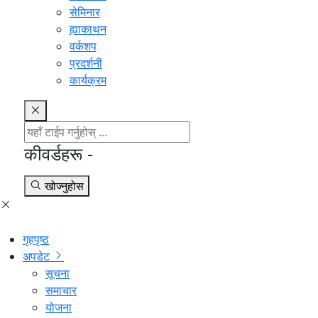
सेमिनार
ह्याकाथन
वर्कशप
प्रदर्शनी
कार्यक्रम
कीवर्डहरू -
खोज्नुहोस
गृहपृष्ठ
अपडेट
सूचना
समाचार
योजना