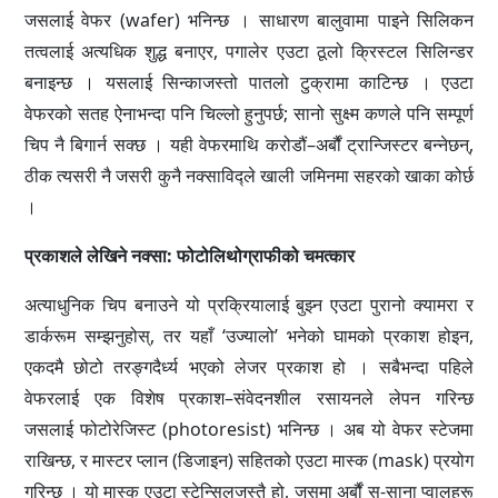
जसलाई वेफर (wafer) भनिन्छ । साधारण बालुवामा पाइने सिलिकन
तत्वलाई अत्यधिक शुद्ध बनाएर, पगालेर एउटा ठूलो क्रिस्टल सिलिन्डर
बनाइन्छ । यसलाई सिन्काजस्तो पातलो टुक्रामा काटिन्छ । एउटा
वेफरको सतह ऐनाभन्दा पनि चिल्लो हुनुपर्छ; सानो सुक्ष्म कणले पनि सम्पूर्ण
चिप नै बिगार्न सक्छ । यही वेफरमाथि करोडौं–अर्बौं ट्रान्जिस्टर बन्नेछन्,
ठीक त्यसरी नै जसरी कुनै नक्साविद्ले खाली जमिनमा सहरको खाका कोर्छ
।
प्रकाशले लेखिने नक्सा: फोटोलिथोग्राफीको चमत्कार
अत्याधुनिक चिप बनाउने यो प्रक्रियालाई बुझ्न एउटा पुरानो क्यामरा र
डार्करूम सम्झनुहोस्, तर यहाँ ‘उज्यालो’ भनेको घामको प्रकाश होइन,
एकदमै छोटो तरङ्गदैर्ध्य भएको लेजर प्रकाश हो । सबैभन्दा पहिले
वेफरलाई एक विशेष प्रकाश–संवेदनशील रसायनले लेपन गरिन्छ
जसलाई फोटोरेजिस्ट (photoresist) भनिन्छ । अब यो वेफर स्टेजमा
राखिन्छ, र मास्टर प्लान (डिजाइन) सहितको एउटा मास्क (mask) प्रयोग
गरिन्छ । यो मास्क एउटा स्टेन्सिलजस्तै हो, जसमा अर्बौं स-साना प्वालहरू