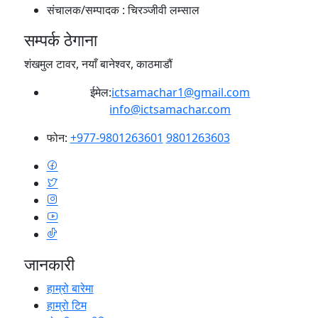
संचालक/सम्पादक :
चिरञ्जीवी लम्साल
सम्पर्क ठेगाना
शंखमुल टावर, नयाँ बानेश्वर, काठमाडौं
ईमेल:
ictsamachar1@gmail.com
info@ictsamachar.com
फोन:
+977-9801263601
9801263603
जानकारी
हाम्रो बारेमा
हाम्रो टिम