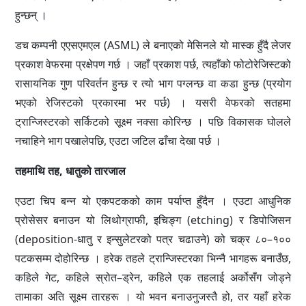
हुन्छन् ।
डच कम्पनी एएसएमएल (ASML) ले बनाएको मेसिनले यो मास्क हुँदै लेजर
प्रकाश वेफरमा प्रक्षेपण गर्छ । जहाँ प्रकाश पर्छ, त्यहाँको फोटोरेजिस्टको
रासायनिक गुण परिवर्तन हुन्छ र त्यो भाग पग्लन्छ वा कडा हुन्छ (प्रयोग
भएको रेजिस्टको प्रकारमा भर पर्छ) । यसरी वेफरको सतहमा
ट्रान्जिस्टरको सर्किटको सूक्ष्म नक्सा कोरिन्छ । पछि विकासक घोलले
नचाहिने भाग पखालेपछि, एउटा जटिल ढाँचा देखा पर्छ ।
तहमाथि तह, धातुको तारजाल
एउटा चिप बन्न यो एकपटकको काम पर्याप्त हुँदैन । एउटा आधुनिक
प्रोसेसर बनाउन यो लिथोग्राफी, इचिङ्ग (etching) र डिपोजिसन
(deposition-धातु र इन्सुलेटरको पत्र चढाउने) को चक्र ८०–१००
पटकसम्म दोहोरिन्छ । हरेक तहले ट्रान्जिस्टरका भिन्नै भागहरू बनाउँछ,
कहिले गेट, कहिले स्रोत–ड्रेन, कहिले एक तहलाई अर्कोसँग जोड्ने
तामाका अति सूक्ष्म तारहरू । यो भवन बनाउनुजस्तै हो, तर यहाँ हरेक