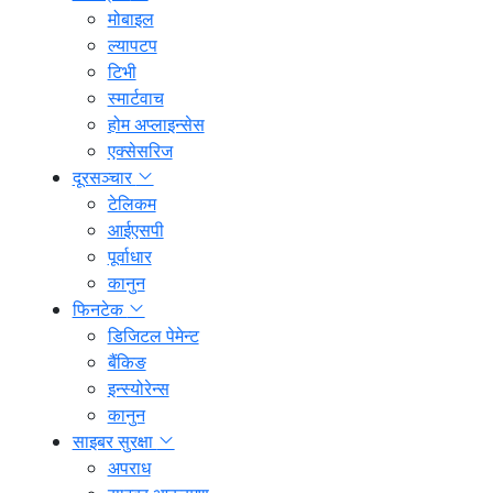
मोबाइल
ल्यापटप
टिभी
स्मार्टवाच
होम अप्लाइन्सेस
एक्सेसरिज
दूरसञ्चार
टेलिकम
आईएसपी
पूर्वाधार
कानुन
फिनटेक
डिजिटल पेमेन्ट
बैंकिङ
इन्स्योरेन्स
कानुन
साइबर सुरक्षा
अपराध