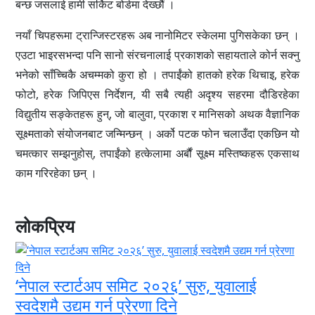
बन्छ जसलाई हामी सर्किट बोर्डमा देख्छौं ।
नयाँ चिपहरूमा ट्रान्जिस्टरहरू अब नानोमिटर स्केलमा पुगिसकेका छन् ।
एउटा भाइरसभन्दा पनि सानो संरचनालाई प्रकाशको सहायताले कोर्न सक्नु
भनेको साँच्चिकै अचम्मको कुरा हो । तपाईंको हातको हरेक थिचाइ, हरेक
फोटो, हरेक जिपिएस निर्देशन, यी सबै त्यही अदृश्य सहरमा दौडिरहेका
विद्युतीय सङ्केतहरू हुन्, जो बालुवा, प्रकाश र मानिसको अथक वैज्ञानिक
सूक्ष्मताको संयोजनबाट जन्मिन्छन् । अर्को पटक फोन चलाउँदा एकछिन यो
चमत्कार सम्झनुहोस्, तपाईंको हत्केलामा अर्बौं सूक्ष्म मस्तिष्कहरू एकसाथ
काम गरिरहेका छन् ।
लोकप्रिय
‘नेपाल स्टार्टअप समिट २०२६’ सुरु, युवालाई
स्वदेशमै उद्यम गर्न प्रेरणा दिने