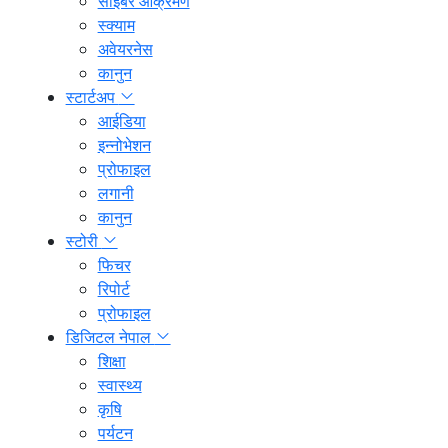
साइबर आक्रमण
स्क्याम
अवेयरनेस
कानुन
स्टार्टअप
आईडिया
इन्नोभेशन
प्रोफाइल
लगानी
कानुन
स्टोरी
फिचर
रिपोर्ट
प्रोफाइल
डिजिटल नेपाल
शिक्षा
स्वास्थ्य
कृषि
पर्यटन