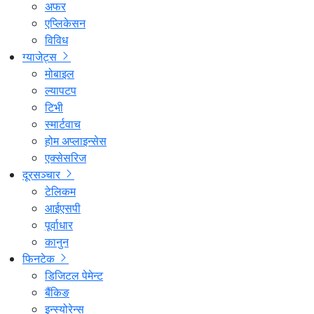
अफर
एप्लिकेसन
विविध
ग्याजेट्स
मोबाइल
ल्यापटप
टिभी
स्मार्टवाच
होम अप्लाइन्सेस
एक्सेसरिज
दूरसञ्चार
टेलिकम
आईएसपी
पूर्वाधार
कानुन
फिनटेक
डिजिटल पेमेन्ट
बैंकिङ
इन्स्योरेन्स