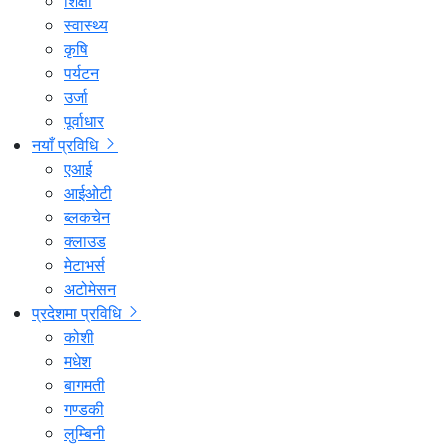
शिक्षा
स्वास्थ्य
कृषि
पर्यटन
उर्जा
पूर्वाधार
नयाँ प्रविधि
एआई
आईओटी
ब्लकचेन
क्लाउड
मेटाभर्स
अटोमेसन
प्रदेशमा प्रविधि
कोशी
मधेश
बागमती
गण्डकी
लुम्बिनी