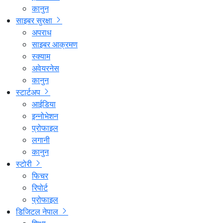
कानुन
साइबर सुरक्षा
अपराध
साइबर आक्रमण
स्क्याम
अवेयरनेस
कानुन
स्टार्टअप
आईडिया
इन्नोभेशन
प्रोफाइल
लगानी
कानुन
स्टोरी
फिचर
रिपोर्ट
प्रोफाइल
डिजिटल नेपाल