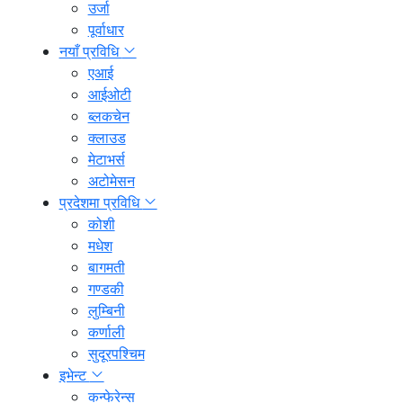
उर्जा
पूर्वाधार
नयाँ प्रविधि
एआई
आईओटी
ब्लकचेन
क्लाउड
मेटाभर्स
अटोमेसन
प्रदेशमा प्रविधि
कोशी
मधेश
बागमती
गण्डकी
लुम्बिनी
कर्णाली
सुदूरपश्चिम
इभेन्ट
कन्फेरेन्स