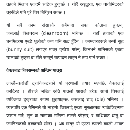
तहको मिलान एकदमै सटिक हुनुपर्छ । थोरै अशुद्धता, एक नानोमिटरको
त्रुटिले पनि पूरै चिप बिग्रिन सक्छ ।
यी सबै काम संसारकै सबैभन्दा सफा कोठामा हुन्छन्,
जसलाई क्लिनरूम (cleanroom) भनिन्छ । यहाँ हावाको एक
घनमिटरमा एउटै धुलोको कण पनि सह्य हुँदैन । कामदारहरूले बन्नी सुट
(bunny suit) लगाएर मात्र प्रवेश गर्छन्, किनभने मानिसको एउटा
छालाको टुक्रा वा रौंले सम्पूर्ण उत्पादन लाइन नै ठप्प पार्न सक्छ ।
वेफरबाट चिपसम्मको अन्तिम यात्रा
लाखौं–करोडौं ट्रान्जिस्टरको यो प्रणाली तयार भएपछि, वेफरलाई
काटिन्छ । हीराले जडित अति पातलो आराले हरेक सानो चिपलाई
व्यक्तिगत टुक्राका रूपमा छुट्याइन्छ, जसलाई डाइ (die) भनिन्छ ।
त्यसपछि एक मेसिनले यो नाङ्गो चिपलाई एउटा सुरक्षात्मक प्याकेजिङ्गमा
जडान गर्छ, सुन वा तामाका मसिना तारले जोड्छ, र माथिबाट धातु वा
प्लास्टिकको ढक्कनले छोप्छ । अब मात्र यो एउटा त्यस्तो कालो आयत