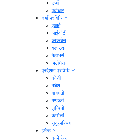
उर्जा
पूर्वाधार
नयाँ प्रविधि
एआई
आईओटी
ब्लकचेन
क्लाउड
मेटाभर्स
अटोमेसन
प्रदेशमा प्रविधि
कोशी
मधेश
बागमती
गण्डकी
लुम्बिनी
कर्णाली
सुदूरपश्चिम
इभेन्ट
कन्फेरेन्स