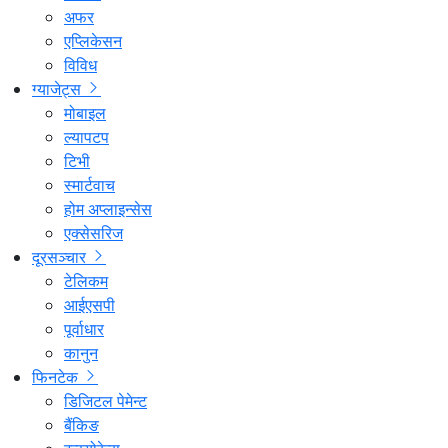
अफर
एप्लिकेसन
विविध
ग्याजेट्स
मोबाइल
ल्यापटप
टिभी
स्मार्टवाच
होम अप्लाइन्सेस
एक्सेसरिज
दूरसञ्चार
टेलिकम
आईएसपी
पूर्वाधार
कानुन
फिनटेक
डिजिटल पेमेन्ट
बैंकिङ