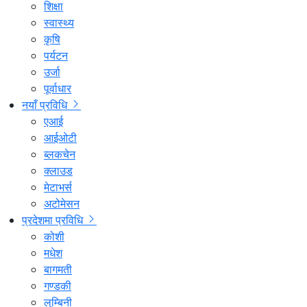
शिक्षा
स्वास्थ्य
कृषि
पर्यटन
उर्जा
पूर्वाधार
नयाँ प्रविधि
एआई
आईओटी
ब्लकचेन
क्लाउड
मेटाभर्स
अटोमेसन
प्रदेशमा प्रविधि
कोशी
मधेश
बागमती
गण्डकी
लुम्बिनी