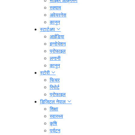
साइबर आक्रमण
स्क्याम
अवेयरनेस
कानुन
स्टार्टअप
आईडिया
इन्नोभेशन
प्रोफाइल
लगानी
कानुन
स्टोरी
फिचर
रिपोर्ट
प्रोफाइल
डिजिटल नेपाल
शिक्षा
स्वास्थ्य
कृषि
पर्यटन