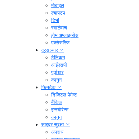
मोबाइल
ल्यापटप
टिभी
स्मार्टवाच
होम अप्लाइन्सेस
एक्सेसरिज
दूरसञ्चार
टेलिकम
आईएसपी
पूर्वाधार
कानुन
फिनटेक
डिजिटल पेमेन्ट
बैंकिङ
इन्स्योरेन्स
कानुन
साइबर सुरक्षा
अपराध