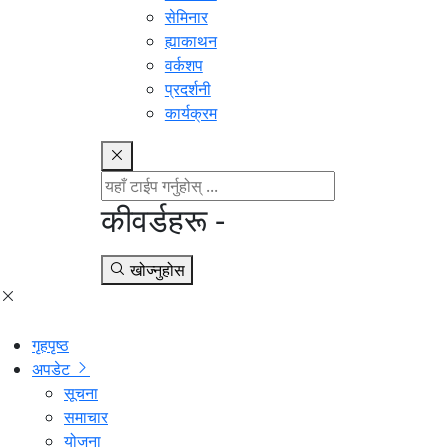
सेमिनार
ह्याकाथन
वर्कशप
प्रदर्शनी
कार्यक्रम
कीवर्डहरू -
खोज्नुहोस
गृहपृष्ठ
अपडेट
सूचना
समाचार
योजना