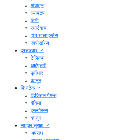
मोबाइल
ल्यापटप
टिभी
स्मार्टवाच
होम अप्लाइन्सेस
एक्सेसरिज
दूरसञ्चार
टेलिकम
आईएसपी
पूर्वाधार
कानुन
फिनटेक
डिजिटल पेमेन्ट
बैंकिङ
इन्स्योरेन्स
कानुन
साइबर सुरक्षा
अपराध