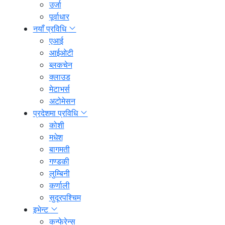
उर्जा
पूर्वाधार
नयाँ प्रविधि
एआई
आईओटी
ब्लकचेन
क्लाउड
मेटाभर्स
अटोमेसन
प्रदेशमा प्रविधि
कोशी
मधेश
बागमती
गण्डकी
लुम्बिनी
कर्णाली
सुदूरपश्चिम
इभेन्ट
कन्फेरेन्स