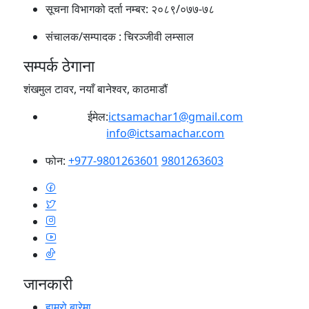
सूचना विभागको दर्ता नम्बर:
२०८९/०७७-७८
संचालक/सम्पादक :
चिरञ्जीवी लम्साल
सम्पर्क ठेगाना
शंखमुल टावर, नयाँ बानेश्वर, काठमाडौं
ईमेल:
ictsamachar1@gmail.com
info@ictsamachar.com
फोन:
+977-9801263601
9801263603
जानकारी
हाम्रो बारेमा