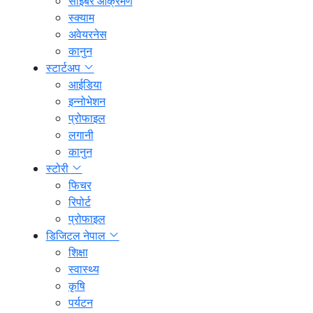
साइबर आक्रमण
स्क्याम
अवेयरनेस
कानुन
स्टार्टअप
आईडिया
इन्नोभेशन
प्रोफाइल
लगानी
कानुन
स्टोरी
फिचर
रिपोर्ट
प्रोफाइल
डिजिटल नेपाल
शिक्षा
स्वास्थ्य
कृषि
पर्यटन