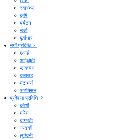
शिक्षा
स्वास्थ्य
कृषि
पर्यटन
उर्जा
पूर्वाधार
नयाँ प्रविधि
एआई
आईओटी
ब्लकचेन
क्लाउड
मेटाभर्स
अटोमेसन
प्रदेशमा प्रविधि
कोशी
मधेश
बागमती
गण्डकी
लुम्बिनी