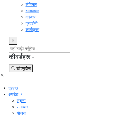
सेमिनार
ह्याकाथन
वर्कशप
प्रदर्शनी
कार्यक्रम
कीवर्डहरू -
खोज्नुहोस
गृहपृष्ठ
अपडेट
सूचना
समाचार
योजना