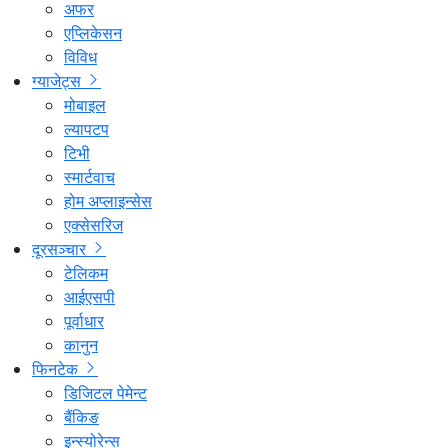
अफर
एप्लिकेसन
विविध
ग्याजेट्स
मोबाइल
ल्यापटप
टिभी
स्मार्टवाच
होम अप्लाइन्सेस
एक्सेसरिज
दूरसञ्चार
टेलिकम
आईएसपी
पूर्वाधार
कानुन
फिनटेक
डिजिटल पेमेन्ट
बैंकिङ
इन्स्योरेन्स