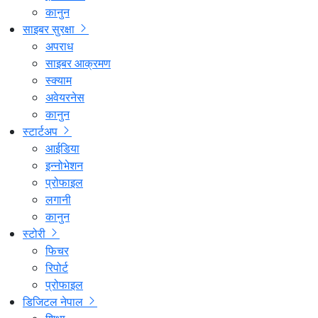
कानुन
साइबर सुरक्षा
अपराध
साइबर आक्रमण
स्क्याम
अवेयरनेस
कानुन
स्टार्टअप
आईडिया
इन्नोभेशन
प्रोफाइल
लगानी
कानुन
स्टोरी
फिचर
रिपोर्ट
प्रोफाइल
डिजिटल नेपाल