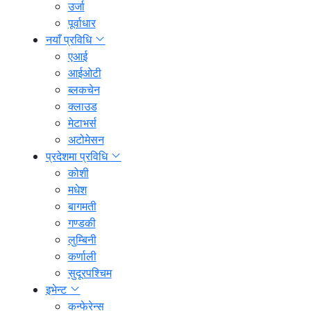
उर्जा
पूर्वाधार
नयाँ प्रविधि
एआई
आईओटी
ब्लकचेन
क्लाउड
मेटाभर्स
अटोमेसन
प्रदेशमा प्रविधि
कोशी
मधेश
बागमती
गण्डकी
लुम्बिनी
कर्णाली
सुदूरपश्चिम
इभेन्ट
कन्फेरेन्स