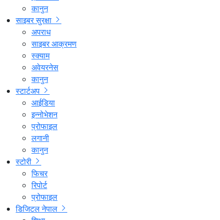
कानुन
साइबर सुरक्षा
अपराध
साइबर आक्रमण
स्क्याम
अवेयरनेस
कानुन
स्टार्टअप
आईडिया
इन्नोभेशन
प्रोफाइल
लगानी
कानुन
स्टोरी
फिचर
रिपोर्ट
प्रोफाइल
डिजिटल नेपाल