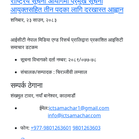
राष्ट्रिय सूचना आयोगमा प्रमुख सूचना
आयुक्तसहित तीन पदका लागि दरखास्त आह्वान
शनिबार, २३ साउन, २०८३
आईसीटी नेपाल मिडिया एण्ड रिसर्च प्रालिद्वारा प्रकाशित आइसिटी
समाचार डटकम
सूचना विभागको दर्ता नम्बर:
२०८९/०७७-७८
संचालक/सम्पादक :
चिरञ्जीवी लम्साल
सम्पर्क ठेगाना
शंखमुल टावर, नयाँ बानेश्वर, काठमाडौं
ईमेल:
ictsamachar1@gmail.com
info@ictsamachar.com
फोन:
+977-9801263601
9801263603