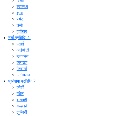
शिक्षा
स्वास्थ्य
कृषि
पर्यटन
उर्जा
पूर्वाधार
नयाँ प्रविधि
एआई
आईओटी
ब्लकचेन
क्लाउड
मेटाभर्स
अटोमेसन
प्रदेशमा प्रविधि
कोशी
मधेश
बागमती
गण्डकी
लुम्बिनी