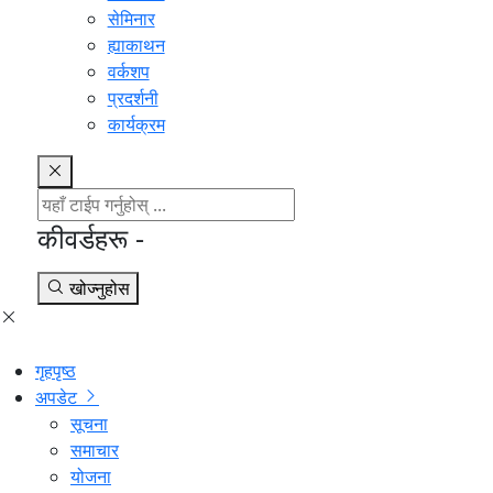
सेमिनार
ह्याकाथन
वर्कशप
प्रदर्शनी
कार्यक्रम
कीवर्डहरू -
खोज्नुहोस
गृहपृष्ठ
अपडेट
सूचना
समाचार
योजना