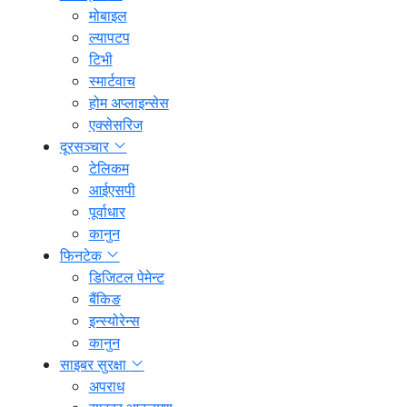
मोबाइल
ल्यापटप
टिभी
स्मार्टवाच
होम अप्लाइन्सेस
एक्सेसरिज
दूरसञ्चार
टेलिकम
आईएसपी
पूर्वाधार
कानुन
फिनटेक
डिजिटल पेमेन्ट
बैंकिङ
इन्स्योरेन्स
कानुन
साइबर सुरक्षा
अपराध