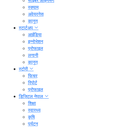
साइबर आक्रमण
स्क्याम
अवेयरनेस
कानुन
स्टार्टअप
आईडिया
इन्नोभेशन
प्रोफाइल
लगानी
कानुन
स्टोरी
फिचर
रिपोर्ट
प्रोफाइल
डिजिटल नेपाल
शिक्षा
स्वास्थ्य
कृषि
पर्यटन