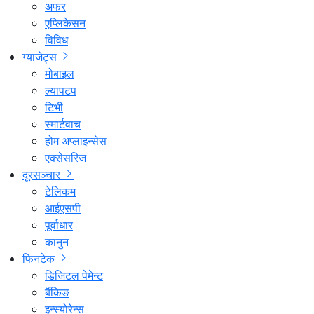
अफर
एप्लिकेसन
विविध
ग्याजेट्स
मोबाइल
ल्यापटप
टिभी
स्मार्टवाच
होम अप्लाइन्सेस
एक्सेसरिज
दूरसञ्चार
टेलिकम
आईएसपी
पूर्वाधार
कानुन
फिनटेक
डिजिटल पेमेन्ट
बैंकिङ
इन्स्योरेन्स