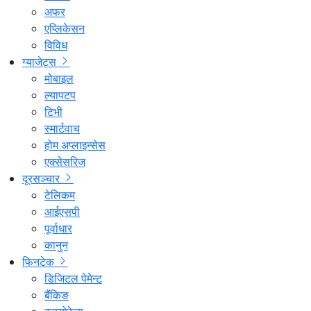
अफर
एप्लिकेसन
विविध
ग्याजेट्स
मोबाइल
ल्यापटप
टिभी
स्मार्टवाच
होम अप्लाइन्सेस
एक्सेसरिज
दूरसञ्चार
टेलिकम
आईएसपी
पूर्वाधार
कानुन
फिनटेक
डिजिटल पेमेन्ट
बैंकिङ