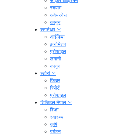
साइबर आक्रमण
स्क्याम
अवेयरनेस
कानुन
स्टार्टअप
आईडिया
इन्नोभेशन
प्रोफाइल
लगानी
कानुन
स्टोरी
फिचर
रिपोर्ट
प्रोफाइल
डिजिटल नेपाल
शिक्षा
स्वास्थ्य
कृषि
पर्यटन