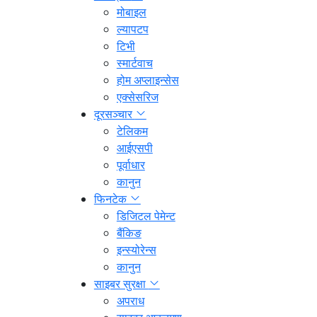
मोबाइल
ल्यापटप
टिभी
स्मार्टवाच
होम अप्लाइन्सेस
एक्सेसरिज
दूरसञ्चार
टेलिकम
आईएसपी
पूर्वाधार
कानुन
फिनटेक
डिजिटल पेमेन्ट
बैंकिङ
इन्स्योरेन्स
कानुन
साइबर सुरक्षा
अपराध