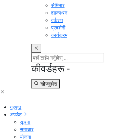
सेमिनार
ह्याकाथन
वर्कशप
प्रदर्शनी
कार्यक्रम
कीवर्डहरू -
खोज्नुहोस
गृहपृष्ठ
अपडेट
सूचना
समाचार
योजना