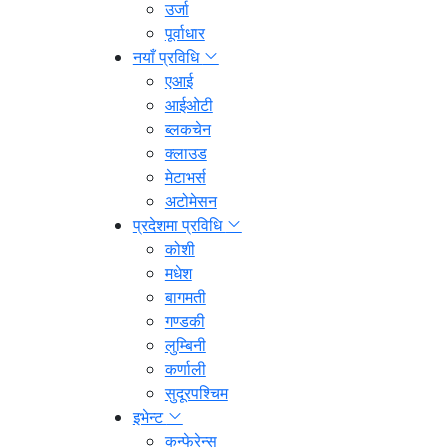
उर्जा
पूर्वाधार
नयाँ प्रविधि
एआई
आईओटी
ब्लकचेन
क्लाउड
मेटाभर्स
अटोमेसन
प्रदेशमा प्रविधि
कोशी
मधेश
बागमती
गण्डकी
लुम्बिनी
कर्णाली
सुदूरपश्चिम
इभेन्ट
कन्फेरेन्स