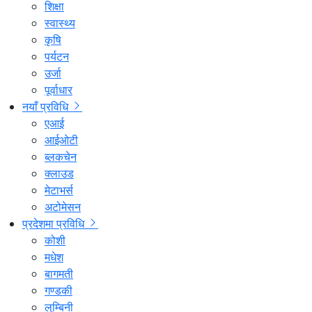
शिक्षा
स्वास्थ्य
कृषि
पर्यटन
उर्जा
पूर्वाधार
नयाँ प्रविधि
एआई
आईओटी
ब्लकचेन
क्लाउड
मेटाभर्स
अटोमेसन
प्रदेशमा प्रविधि
कोशी
मधेश
बागमती
गण्डकी
लुम्बिनी