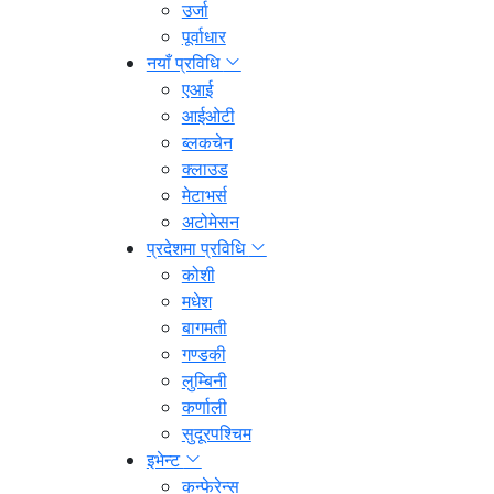
उर्जा
पूर्वाधार
नयाँ प्रविधि
एआई
आईओटी
ब्लकचेन
क्लाउड
मेटाभर्स
अटोमेसन
प्रदेशमा प्रविधि
कोशी
मधेश
बागमती
गण्डकी
लुम्बिनी
कर्णाली
सुदूरपश्चिम
इभेन्ट
कन्फेरेन्स