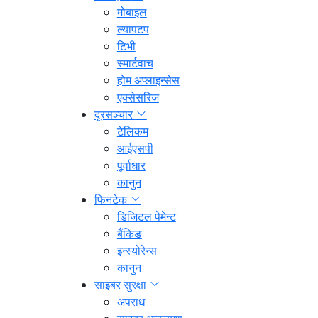
मोबाइल
ल्यापटप
टिभी
स्मार्टवाच
होम अप्लाइन्सेस
एक्सेसरिज
दूरसञ्चार
टेलिकम
आईएसपी
पूर्वाधार
कानुन
फिनटेक
डिजिटल पेमेन्ट
बैंकिङ
इन्स्योरेन्स
कानुन
साइबर सुरक्षा
अपराध