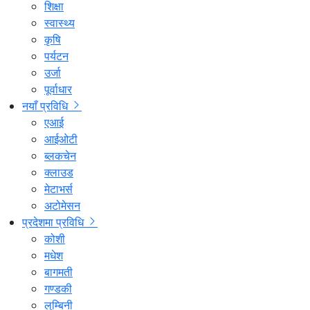
शिक्षा
स्वास्थ्य
कृषि
पर्यटन
उर्जा
पूर्वाधार
नयाँ प्रविधि
एआई
आईओटी
ब्लकचेन
क्लाउड
मेटाभर्स
अटोमेसन
प्रदेशमा प्रविधि
कोशी
मधेश
बागमती
गण्डकी
लुम्बिनी