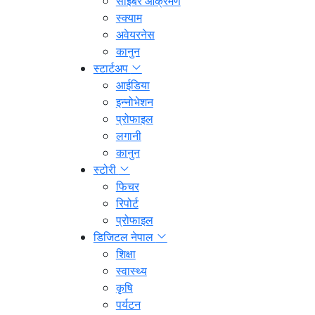
साइबर आक्रमण
स्क्याम
अवेयरनेस
कानुन
स्टार्टअप
आईडिया
इन्नोभेशन
प्रोफाइल
लगानी
कानुन
स्टोरी
फिचर
रिपोर्ट
प्रोफाइल
डिजिटल नेपाल
शिक्षा
स्वास्थ्य
कृषि
पर्यटन