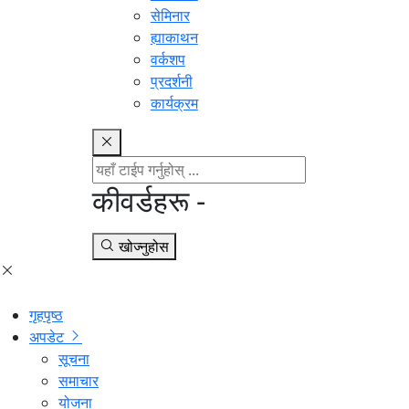
सेमिनार
ह्याकाथन
वर्कशप
प्रदर्शनी
कार्यक्रम
कीवर्डहरू -
खोज्नुहोस
गृहपृष्ठ
अपडेट
सूचना
समाचार
योजना