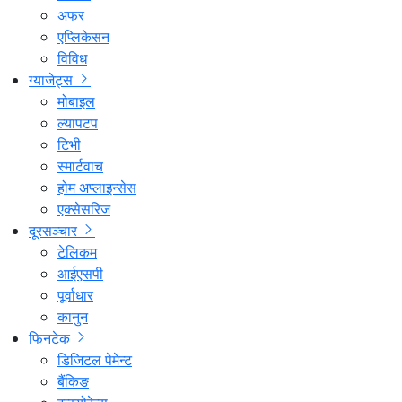
अफर
एप्लिकेसन
विविध
ग्याजेट्स
मोबाइल
ल्यापटप
टिभी
स्मार्टवाच
होम अप्लाइन्सेस
एक्सेसरिज
दूरसञ्चार
टेलिकम
आईएसपी
पूर्वाधार
कानुन
फिनटेक
डिजिटल पेमेन्ट
बैंकिङ