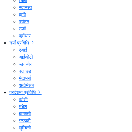
शिक्षा
स्वास्थ्य
कृषि
पर्यटन
उर्जा
पूर्वाधार
नयाँ प्रविधि
एआई
आईओटी
ब्लकचेन
क्लाउड
मेटाभर्स
अटोमेसन
प्रदेशमा प्रविधि
कोशी
मधेश
बागमती
गण्डकी
लुम्बिनी