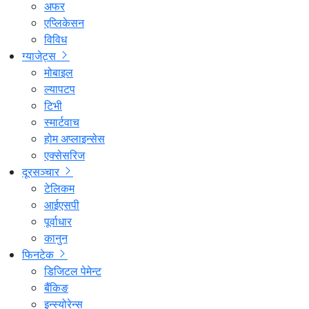
अफर
एप्लिकेसन
विविध
ग्याजेट्स
मोबाइल
ल्यापटप
टिभी
स्मार्टवाच
होम अप्लाइन्सेस
एक्सेसरिज
दूरसञ्चार
टेलिकम
आईएसपी
पूर्वाधार
कानुन
फिनटेक
डिजिटल पेमेन्ट
बैंकिङ
इन्स्योरेन्स