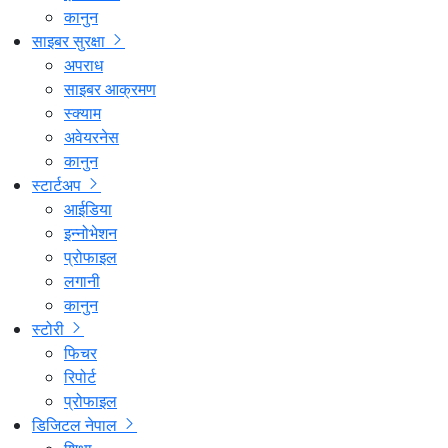
कानुन
साइबर सुरक्षा
अपराध
साइबर आक्रमण
स्क्याम
अवेयरनेस
कानुन
स्टार्टअप
आईडिया
इन्नोभेशन
प्रोफाइल
लगानी
कानुन
स्टोरी
फिचर
रिपोर्ट
प्रोफाइल
डिजिटल नेपाल