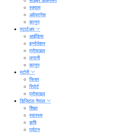
साइबर आक्रमण
स्क्याम
अवेयरनेस
कानुन
स्टार्टअप
आईडिया
इन्नोभेशन
प्रोफाइल
लगानी
कानुन
स्टोरी
फिचर
रिपोर्ट
प्रोफाइल
डिजिटल नेपाल
शिक्षा
स्वास्थ्य
कृषि
पर्यटन