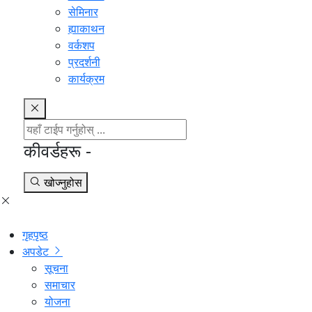
सेमिनार
ह्याकाथन
वर्कशप
प्रदर्शनी
कार्यक्रम
कीवर्डहरू -
खोज्नुहोस
गृहपृष्ठ
अपडेट
सूचना
समाचार
योजना