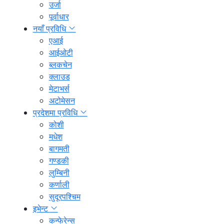
उर्जा
पूर्वाधार
नयाँ प्रविधि
एआई
आईओटी
ब्लकचेन
क्लाउड
मेटाभर्स
अटोमेसन
प्रदेशमा प्रविधि
कोशी
मधेश
बागमती
गण्डकी
लुम्बिनी
कर्णाली
सुदूरपश्चिम
इभेन्ट
कन्फेरेन्स