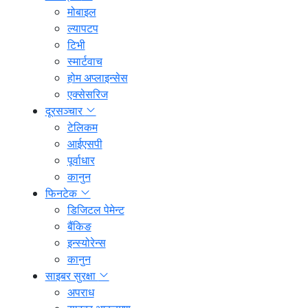
मोबाइल
ल्यापटप
टिभी
स्मार्टवाच
होम अप्लाइन्सेस
एक्सेसरिज
दूरसञ्चार
टेलिकम
आईएसपी
पूर्वाधार
कानुन
फिनटेक
डिजिटल पेमेन्ट
बैंकिङ
इन्स्योरेन्स
कानुन
साइबर सुरक्षा
अपराध